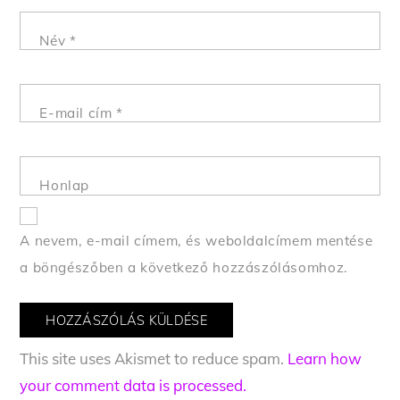
Név
*
E-mail cím
*
Honlap
A nevem, e-mail címem, és weboldalcímem mentése
a böngészőben a következő hozzászólásomhoz.
This site uses Akismet to reduce spam.
Learn how
your comment data is processed.