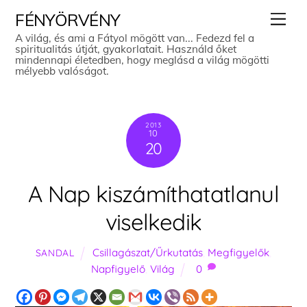
Skip
Men
FÉNYÖRVÉNY
to
A világ, és ami a Fátyol mögött van... Fedezd fel a
spiritualitás útját, gyakorlatait. Használd őket
content
mindennapi életedben, hogy meglásd a világ mögötti
mélyebb valóságot.
2013
10
20
A Nap kiszámíthatatlanul
viselkedik
Csillagászat/Űrkutatás
,
Megfigyelők
,
SANDAL
Napfigyelő
,
Világ
0