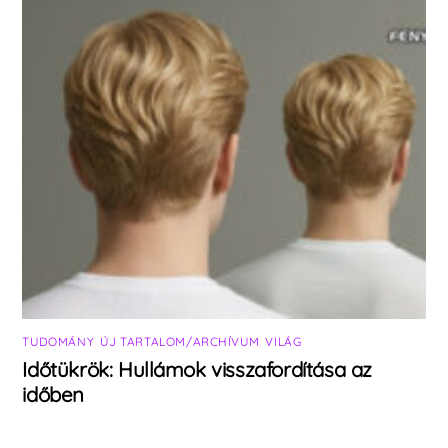
TUDOMÁNY
,
ÚJ TARTALOM/ARCHÍVUM
,
VILÁG
Időtükrök: Hullámok visszafordítása az
időben