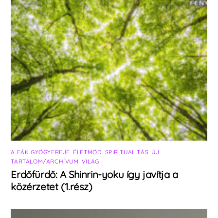
A FÁK GYÓGYEREJE
,
ÉLETMÓD
,
SPIRITUALITÁS
,
ÚJ
TARTALOM/ARCHÍVUM
,
VILÁG
Erdőfürdő: A Shinrin-yoku így javítja a
közérzetet (1.rész)