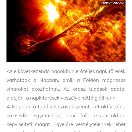
Az elkövetkezendő napokban erőteljes napkitörések
várhatóak a Napban, amik a Földön mágneses
viharokat okozhatnak. Az orosz tudósok adatai
alapján, a napkitörések veszélye hétfőig áll fenn.
A Napban, a tudósok szavai szerint, két aktív zóna
közeledik egymáshoz, ami folt csoportokban
képviselteti magát. Egyelőre veszélytelennek lehet