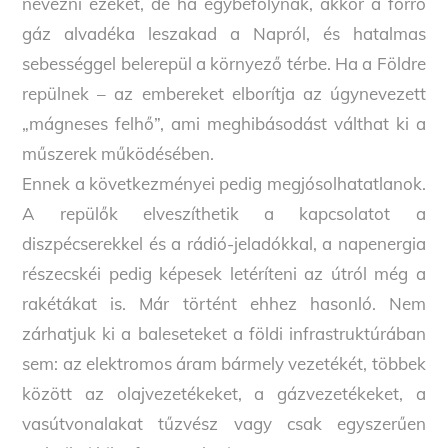
nevezni ezeket, de ha egybefolynak, akkor a forró
gáz alvadéka leszakad a Napról, és hatalmas
sebességgel belerepül a környező térbe. Ha a Földre
repülnek – az embereket elborítja az úgynevezett
„mágneses felhő”, ami meghibásodást válthat ki a
műszerek működésében.
Ennek a következményei pedig megjósolhatatlanok.
A repülők elveszíthetik a kapcsolatot a
diszpécserekkel és a rádió-jeladókkal, a napenergia
részecskéi pedig képesek letéríteni az útról még a
rakétákat is. Már történt ehhez hasonló. Nem
zárhatjuk ki a baleseteket a földi infrastruktúrában
sem: az elektromos áram bármely vezetékét, többek
között az olajvezetékeket, a gázvezetékeket, a
vasútvonalakat tűzvész vagy csak egyszerűen