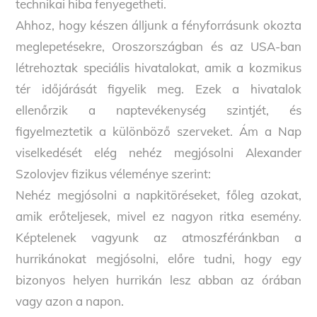
technikai hiba fenyegetheti.
Ahhoz, hogy készen álljunk a fényforrásunk okozta
meglepetésekre, Oroszországban és az USA-ban
létrehoztak speciális hivatalokat, amik a kozmikus
tér időjárását figyelik meg. Ezek a hivatalok
ellenőrzik a naptevékenység szintjét, és
figyelmeztetik a különböző szerveket. Ám a Nap
viselkedését elég nehéz megjósolni Alexander
Szolovjev fizikus véleménye szerint:
Nehéz megjósolni a napkitöréseket, főleg azokat,
amik erőteljesek, mivel ez nagyon ritka esemény.
Képtelenek vagyunk az atmoszféránkban a
hurrikánokat megjósolni, előre tudni, hogy egy
bizonyos helyen hurrikán lesz abban az órában
vagy azon a napon.