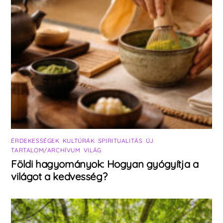
ÉRDEKESSÉGEK
,
KULTÚRÁK
,
SPIRITUALITÁS
,
ÚJ
TARTALOM/ARCHÍVUM
,
VILÁG
Földi hagyományok: Hogyan gyógyítja a
világot a kedvesség?