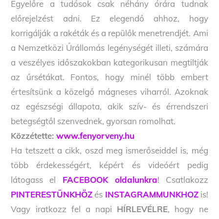
Egyelőre a tudósok csak néhány órára tudnak
előrejelzést adni. Ez elegendő ahhoz, hogy
korrigálják a rakéták és a repülők menetrendjét. Ami
a Nemzetközi Űrállomás legénységét illeti, számára
a veszélyes időszakokban kategorikusan megtiltják
az űrsétákat. Fontos, hogy minél több embert
értesítsünk a közelgő mágneses viharról. Azoknak
az egészségi állapota, akik szív- és érrendszeri
betegségtől szenvednek, gyorsan romolhat.
Közzétette:
www.fenyorveny.hu
Ha tetszett a cikk, oszd meg ismerőseiddel is, még
több érdekességért, képért és videóért pedig
látogass el
FACEBOOK oldalunkra
! Csatlakozz
PINTERESTÜNKHÖZ
és
INSTAGRAMMUNKHOZ
is!
Vagy iratkozz fel a napi
HÍRLEVÉLRE
, hogy ne