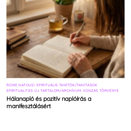
ROXIE NAFOUSI
,
SPIRITUÁLIS TANÍTÓK/TANÍTÁSOK
,
SPIRITUALITÁS
,
ÚJ TARTALOM/ARCHÍVUM
,
VONZÁS TÖRVÉNYE
Hálanapló és pozitív naplóírás a
manifesztálásért