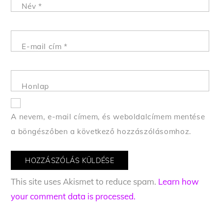
Név
*
E-mail cím
*
Honlap
A nevem, e-mail címem, és weboldalcímem mentése
a böngészőben a következő hozzászólásomhoz.
This site uses Akismet to reduce spam.
Learn how
your comment data is processed.