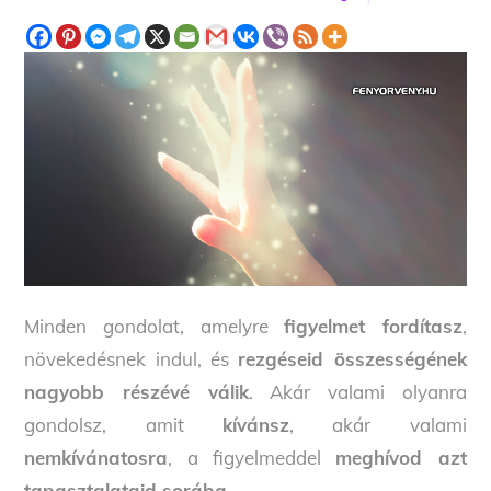
Minden gondolat, amelyre
figyelmet fordítasz
,
növekedésnek indul, és
rezgéseid összességének
nagyobb részévé válik
. Akár valami olyanra
gondolsz, amit
kívánsz
, akár valami
nemkívánatosra
, a figyelmeddel
meghívod azt
tapasztalataid sorába
.