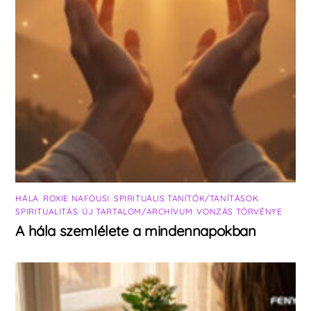
HÁLA
,
ROXIE NAFOUSI
,
SPIRITUÁLIS TANÍTÓK/TANÍTÁSOK
,
SPIRITUALITÁS
,
ÚJ TARTALOM/ARCHÍVUM
,
VONZÁS TÖRVÉNYE
A hála szemlélete a mindennapokban