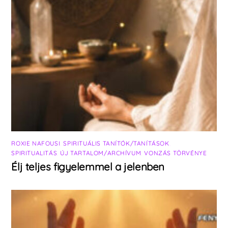
ROXIE NAFOUSI
,
SPIRITUÁLIS TANÍTÓK/TANÍTÁSOK
,
SPIRITUALITÁS
,
ÚJ TARTALOM/ARCHÍVUM
,
VONZÁS TÖRVÉNYE
Élj teljes figyelemmel a jelenben