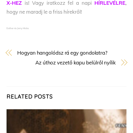
X-HEZ
is! Vagy iratkozz fel a napi
HÍRLEVÉLRE
,
hogy ne maradj le a friss hírekről!
Esther és Jerry Hicks
Hogyan hangolódsz rá egy gondolatra?
Az úthoz vezető kapu belülről nyílik
RELATED POSTS