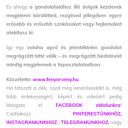
És ahogy
a gondolataidhoz illő dolgok kezdenek
megjelenni körülötted, rezgésed jellegében egyre
erősebb és erősebb szokásokat vagy hajlamokat
alakítasz ki
.
Így egy
valaha apró és jelentéktelen gondolat
megrögzött hitté válik – és megrögzött hiedelmeid
mindig megjelennek a tapasztalatodban
.
Közzétette:
www.fenyorveny.hu
Ha tetszett a cikk, oszd meg ismerőseiddel is, még
több érdekességért, képért és videóért pedig
látogass el
FACEBOOK oldalunkra
!
Csatlakozz
PINTERESTÜNKHÖZ,
INSTAGRAMUNKHOZ
,
TELEGRAMUNKHOZ
,
vagy