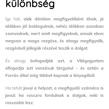
különbség
Így hát,
akik döntően megfigyelőként élnek, jó
időkben jól boldogulnak, nehéz időkben azonban
szenvednek, mert amit megfigyelnek, annak eleve
megvan a maga rezgése, és ahogy megfigyelik,
rezgésbeli jellegük részévé teszik a dolgot
.
És ahogy
befogadják azt, a Világegyetem
elfogadja azt vonzásuk tárgyául – és aztán a
Forrás által még többet kapnak a lényegéből
.
Ha tehát
javul a helyzet, a megfigyelő számára is
javul; ha rosszra fordulnak a dolgok, neki is
rosszabb lesz
.