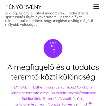
Skip
Men
FÉNYÖRVÉNY
to
A világ, és ami a Fátyol mögött van... Fedezd fel a
spiritualitás útját, gyakorlatait. Használd őket
content
mindennapi életedben, hogy meglásd a világ mögötti
mélyebb valóságot.
2025
03
13
A megfigyelő és a tudatos
teremtő közti különbség
Esther Hicks/Jerry Hicks/Abraham
,
SANDAL
Gondolat teremtő ereje
,
Spirituális tanítók/tanítások
,
Spiritualitás
,
Teremtés/Vizualizáció
,
Új
tartalom/Archívum
,
Vonzás Törvénye
0