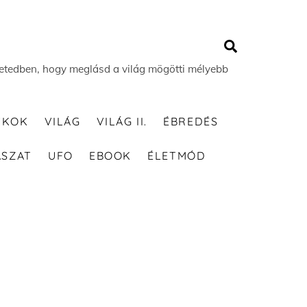
Search
 életedben, hogy meglásd a világ mögötti mélyebb
TKOK
VILÁG
VILÁG II.
ÉBREDÉS
ÁSZAT
UFO
EBOOK
ÉLETMÓD