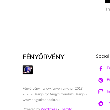
Th
FÉNYÖRVÉNY
Social
F
Pi
Fényörvény - www.fenyorveny.hu I 2013-
I
2026 - Design by: Angyalmandala Design -
www.angyalmandala.hu
T
Powered by
WordPress
•
Themify