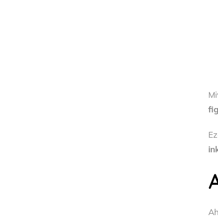
Mi
fi
Ez
in
A