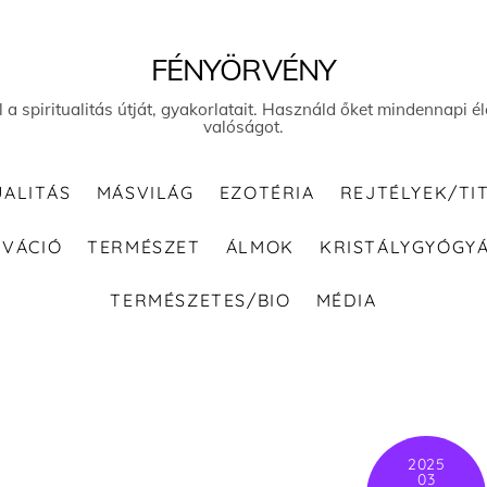
FÉNYÖRVÉNY
el a spiritualitás útját, gyakorlatait. Használd őket mindennapi
valóságot.
UALITÁS
MÁSVILÁG
EZOTÉRIA
REJTÉLYEK/TI
IVÁCIÓ
TERMÉSZET
ÁLMOK
KRISTÁLYGYÓGY
TERMÉSZETES/BIO
MÉDIA
2025
03