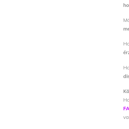
ho
Má
me
H
ér
H
di
Kö
Ha
FA
v