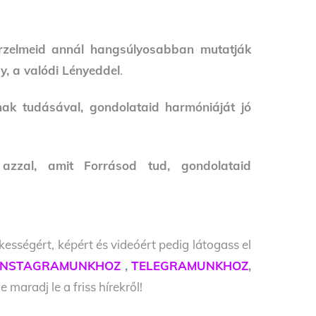
 érzelmeid annál hangsúlyosabban mutatják
y, a valódi Lényeddel
.
ak tudásával, gondolataid harmóniáját jó
azzal, amit Forrásod tud, gondolataid
kességért, képért és videóért pedig látogass el
INSTAGRAMUNKHOZ
,
TELEGRAMUNKHOZ
,
 maradj le a friss hírekről!