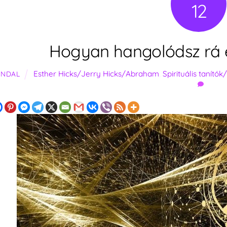
12
Hogyan hangolódsz rá 
Esther Hicks/Jerry Hicks/Abraham
,
Spirituális tanítók
ANDAL