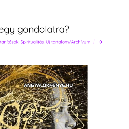
egy gondolatra?
/tanítások
,
Spiritualitás
,
Új tartalom/Archívum
0