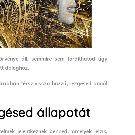
örvénye áll, semmire sem fordíthatod úgy
tt dologhoz
.
akrabban térsz vissza hozzá, rezgésed annál
zgésed állapotát
lmek jelentkeznek benned, amelyek jelzik,