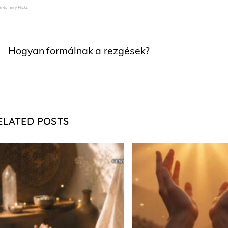
r és Jerry Hicks
Hogyan formálnak a rezgések?
ELATED POSTS