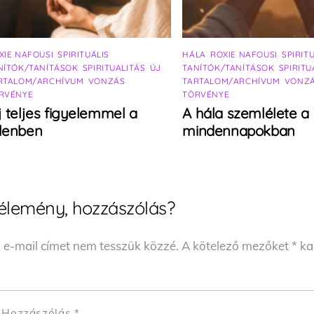
XIE NAFOUSI
,
SPIRITUÁLIS
HÁLA
,
ROXIE NAFOUSI
,
SPIRIT
NÍTÓK/TANÍTÁSOK
,
SPIRITUALITÁS
,
ÚJ
TANÍTÓK/TANÍTÁSOK
,
SPIRITU
RTALOM/ARCHÍVUM
,
VONZÁS
TARTALOM/ARCHÍVUM
,
VONZ
RVÉNYE
TÖRVÉNYE
j teljes figyelemmel a
A hála szemlélete a
elenben
mindennapokban
élemény, hozzászólás?
 e-mail címet nem tesszük közzé.
A kötelező mezőket
*
kar
Hozzászólás
*