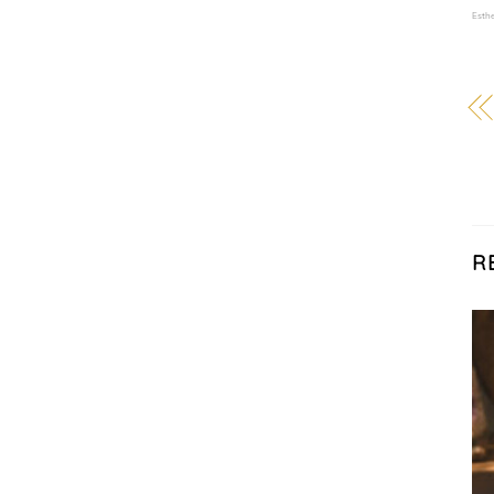
Esthe
R