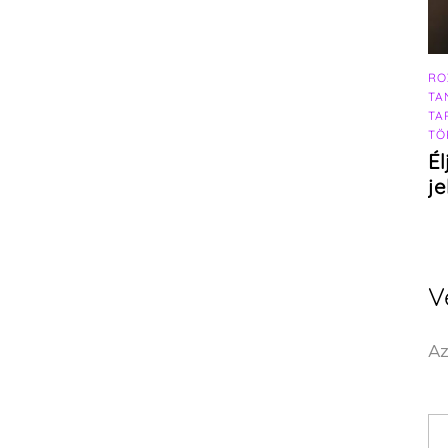
RO
TA
TA
TÖ
Él
j
V
Az