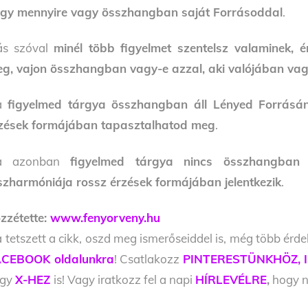
gy mennyire vagy összhangban saját Forrásoddal
.
s szóval
minél több figyelmet szentelsz valaminek,
g, vajon összhangban vagy-e azzal, aki valójában vag
a
figyelmed tárgya összhangban áll Lényed Forrásán
zések formájában tapasztalhatod meg
.
a azonban
figyelmed tárgya nincs összhangban 
szharmóniája rossz érzések formájában jelentkezik
.
zzétette:
www.fenyorveny.hu
 tetszett a cikk, oszd meg ismerőseiddel is, még több érde
CEBOOK oldalunkra
! Csatlakozz
PINTERESTÜNKHÖZ,
agy
X-HEZ
is! Vagy iratkozz fel a napi
HÍRLEVÉLRE
,
hogy ne