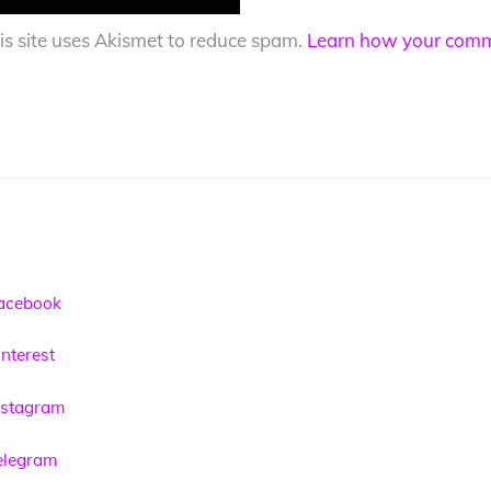
is site uses Akismet to reduce spam.
Learn how your comme
acebook
nterest
nstagram
elegram