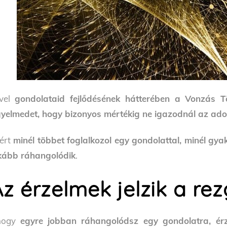
vel
gondolataid fejlődésének hátterében a Vonzás T
gyelmedet, hogy bizonyos mértékig ne igazodnál az ado
ért
minél többet foglalkozol egy gondolattal, minél gy
kább ráhangolódik
.
Az érzelmek jelzik a re
hogy
egyre jobban ráhangolódsz egy gondolatra, érze