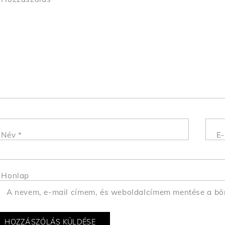
Név
*
E-
Honlap
A nevem, e-mail címem, és weboldalcímem mentése a b