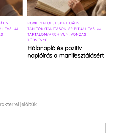
UÁLIS
ROXIE NAFOUSI
,
SPIRITUÁLIS
ALITÁS
,
ÚJ
TANÍTÓK/TANÍTÁSOK
,
SPIRITUALITÁS
,
ÚJ
ÁS
TARTALOM/ARCHÍVUM
,
VONZÁS
TÖRVÉNYE
Hálanapló és pozitív
naplóírás a manifesztálásért
akterrel jelöltük