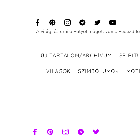
Skip
to
content
A világ, és ami a Fátyol mögött van... Fedezd f
ÚJ TARTALOM/ARCHÍVUM
SPIRIT
VILÁGOK
SZIMBÓLUMOK
MOT