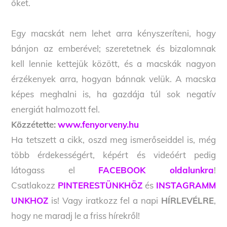
őket.
Egy macskát nem lehet arra kényszeríteni, hogy
bánjon az emberével; szeretetnek és bizalomnak
kell lennie kettejük között, és a macskák nagyon
érzékenyek arra, hogyan bánnak velük. A macska
képes meghalni is, ha gazdája túl sok negatív
energiát halmozott fel.
Közzétette:
www.fenyorveny.hu
Ha tetszett a cikk, oszd meg ismerőseiddel is, még
több érdekességért, képért és videóért pedig
látogass el
FACEBOOK oldalunkra
!
Csatlakozz
PINTERESTÜNKHÖZ
és
INSTAGRAMM
UNKHOZ
is! Vagy iratkozz fel a napi
HÍRLEVÉLRE
,
hogy ne maradj le a friss hírekről!