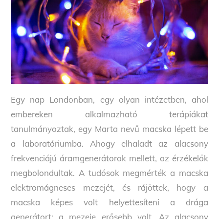
Egy nap Londonban, egy olyan intézetben, ahol
embereken alkalmazható terápiákat
tanulmányoztak, egy Marta nevű macska lépett be
a laboratóriumba. Ahogy elhaladt az alacsony
frekvenciájú áramgenerátorok mellett, az érzékelők
megbolondultak. A tudósok megmérték a macska
elektromágneses mezejét, és rájöttek, hogy a
macska képes volt helyettesíteni a drága
generátort: a mezeje erősebb volt. Az alacsony