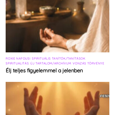
ROXIE NAFOUSI
,
SPIRITUÁLIS TANÍTÓK/TANÍTÁSOK
,
SPIRITUALITÁS
,
ÚJ TARTALOM/ARCHÍVUM
,
VONZÁS TÖRVÉNYE
Élj teljes figyelemmel a jelenben