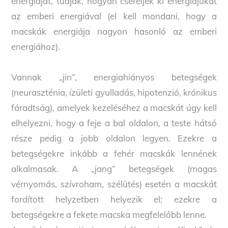
energiáját, tudják, hogyan cseréljék ki energiájukat
az emberi energiával (el kell mondani, hogy a
macskák energiája nagyon hasonló az emberi
energiához).
Vannak „jin”, energiahiányos betegségek
(neuraszténia, ízületi gyulladás, hipotenzió, krónikus
fáradtság), amelyek kezeléséhez a macskát úgy kell
elhelyezni, hogy a feje a bal oldalon, a teste hátsó
része pedig a jobb oldalon legyen. Ezekre a
betegségekre inkább a fehér macskák lennének
alkalmasak. A „jang” betegségek (magas
vérnyomás, szívroham, szélütés) esetén a macskát
fordított helyzetben helyezik el; ezekre a
betegségekre a fekete macska megfelelőbb lenne.