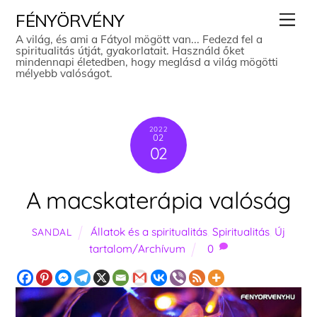
Skip
Men
FÉNYÖRVÉNY
to
A világ, és ami a Fátyol mögött van... Fedezd fel a
spiritualitás útját, gyakorlatait. Használd őket
content
mindennapi életedben, hogy meglásd a világ mögötti
mélyebb valóságot.
2022
02
02
A macskaterápia valóság
Állatok és a spiritualitás
,
Spiritualitás
,
Új
SANDAL
tartalom/Archívum
0