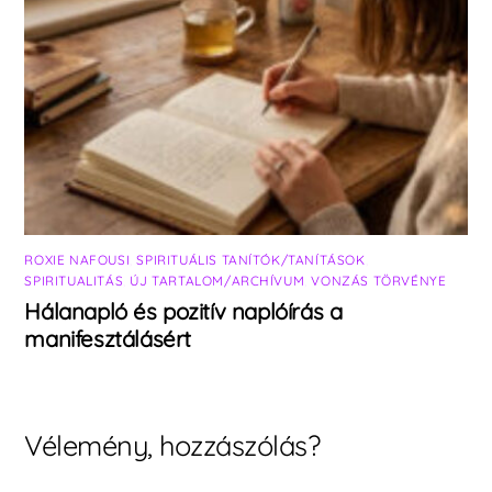
ROXIE NAFOUSI
,
SPIRITUÁLIS TANÍTÓK/TANÍTÁSOK
,
SPIRITUALITÁS
,
ÚJ TARTALOM/ARCHÍVUM
,
VONZÁS TÖRVÉNYE
Hálanapló és pozitív naplóírás a
manifesztálásért
Vélemény, hozzászólás?