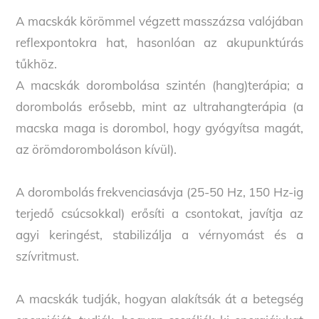
A macskák körömmel végzett masszázsa valójában
reflexpontokra hat, hasonlóan az akupunktúrás
tűkhöz.
A macskák dorombolása szintén (hang)terápia; a
dorombolás erősebb, mint az ultrahangterápia (a
macska maga is dorombol, hogy gyógyítsa magát,
az örömdoromboláson kívül).
A dorombolás frekvenciasávja (25-50 Hz, 150 Hz-ig
terjedő csúcsokkal) erősíti a csontokat, javítja az
agyi keringést, stabilizálja a vérnyomást és a
szívritmust.
A macskák tudják, hogyan alakítsák át a betegség