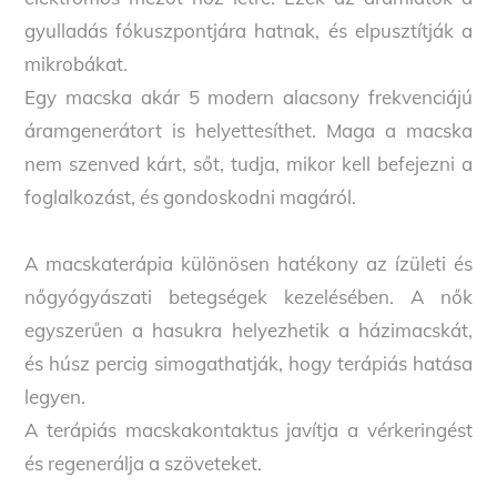
gyulladás fókuszpontjára hatnak, és elpusztítják a
mikrobákat.
Egy macska akár 5 modern alacsony frekvenciájú
áramgenerátort is helyettesíthet. Maga a macska
nem szenved kárt, sőt, tudja, mikor kell befejezni a
foglalkozást, és gondoskodni magáról.
A macskaterápia különösen hatékony az ízületi és
nőgyógyászati betegségek kezelésében. A nők
egyszerűen a hasukra helyezhetik a házimacskát,
és húsz percig simogathatják, hogy terápiás hatása
legyen.
A terápiás macskakontaktus javítja a vérkeringést
és regenerálja a szöveteket.