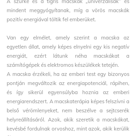
A szürke és a tigris macskák „univerzálisak” és
mindent meggyógyítanak, míg a vörös macskák
pozitív energiával töltik fel emberüket.
Van egy elmélet, amely szerint a macska az
egyetlen állat, amely képes elnyelni egy kis negatív
energiát, ezért látunk néha macskákat a
számítógépek és elektromos készülékek tetején.
A macska érzékeli, ha az emberi test egy bizonyos
pontján megváltozik az energiapotenciál, rápihen,
és így sikerül egyensúlyba hoznia az emberi
energiarendszert. A macskaterápia képes felszívni a
belső vérömlenyeket, nem beszélve a sejtcserék
helyreállításáról. Azok, akik szeretik a macskákat,
kevésbé fordulnak orvoshoz, mint azok, akik kerülik