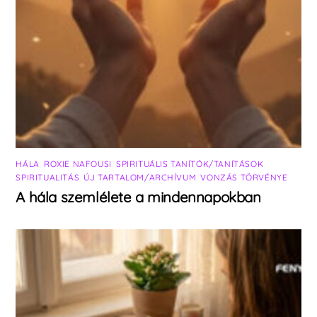
HÁLA
,
ROXIE NAFOUSI
,
SPIRITUÁLIS TANÍTÓK/TANÍTÁSOK
,
SPIRITUALITÁS
,
ÚJ TARTALOM/ARCHÍVUM
,
VONZÁS TÖRVÉNYE
A hála szemlélete a mindennapokban