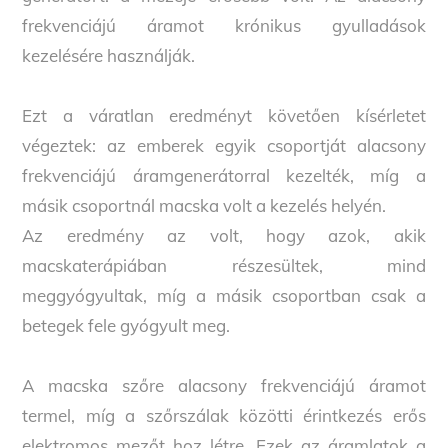
frekvenciájú áramot krónikus gyulladások
kezelésére használják.
Ezt a váratlan eredményt követően kísérletet
végeztek: az emberek egyik csoportját alacsony
frekvenciájú áramgenerátorral kezelték, míg a
másik csoportnál macska volt a kezelés helyén.
Az eredmény az volt, hogy azok, akik
macskaterápiában részesültek, mind
meggyógyultak, míg a másik csoportban csak a
betegek fele gyógyult meg.
A macska szőre alacsony frekvenciájú áramot
termel, míg a szőrszálak közötti érintkezés erős
elektromos mezőt hoz létre. Ezek az áramlatok a