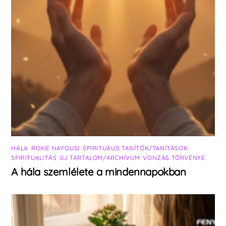
HÁLA
,
ROXIE NAFOUSI
,
SPIRITUÁLIS TANÍTÓK/TANÍTÁSOK
,
SPIRITUALITÁS
,
ÚJ TARTALOM/ARCHÍVUM
,
VONZÁS TÖRVÉNYE
A hála szemlélete a mindennapokban