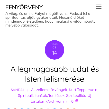
Skip
Men
FÉNYÖRVÉNY
to
A világ, és ami a Fátyol mögött van... Fedezd fel a
spiritualitás útját, gyakorlatait. Használd őket
content
mindennapi életedben, hogy meglásd a világ mögötti
mélyebb valóságot.
2025
02
14
A legmagasabb tudat és
Isten felismerése
A szellemi törvények
,
Kurt Tepperwein
,
SANDAL
Spirituális tanítók/tanítások
,
Spiritualitás
,
Új
tartalom/Archívum
0