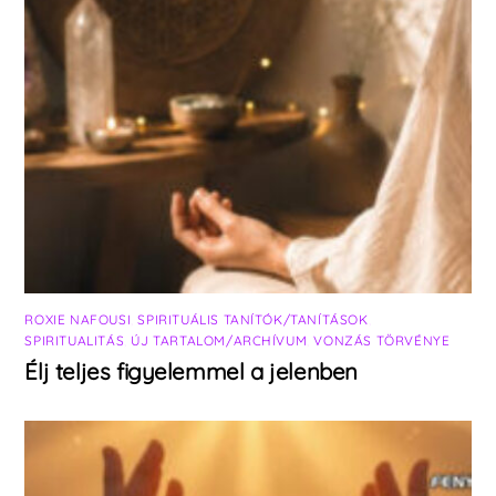
ROXIE NAFOUSI
,
SPIRITUÁLIS TANÍTÓK/TANÍTÁSOK
,
SPIRITUALITÁS
,
ÚJ TARTALOM/ARCHÍVUM
,
VONZÁS TÖRVÉNYE
Élj teljes figyelemmel a jelenben