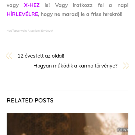
vagy
X-HEZ
is! Vagy iratkozz fel a napi
HÍRLEVÉLRE
, hogy ne maradj le a friss hírekről!
Kurt Tepperwein: A szellemi törvények
12 éves lett az oldal!
Hogyan működik a karma törvénye?
RELATED POSTS