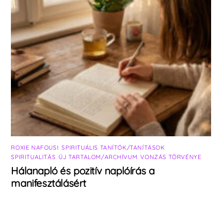
ROXIE NAFOUSI
,
SPIRITUÁLIS TANÍTÓK/TANÍTÁSOK
,
SPIRITUALITÁS
,
ÚJ TARTALOM/ARCHÍVUM
,
VONZÁS TÖRVÉNYE
Hálanapló és pozitív naplóírás a
manifesztálásért