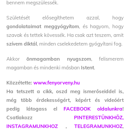
bennem megszülessék.
Születését elősegíthetem azzal, hogy
gondolataimat meggyógyítom
, és hagyom, hogy
szavak és tettek kövessék. Ha csak azt teszem, amit
szívem diktál
, minden cselekedetem gyógyítani fog.
Akkor
önmagamban nyugszom
, felismerem
magamban és mindenki másban
Istent
.
Közzétette:
www.fenyorveny.hu
Ha tetszett a cikk, oszd meg ismerőseiddel is,
még több érdekességért, képért és videóért
pedig látogass el
FACEBOOK oldalunkra
!
Csatlakozz
PINTERESTÜNKHÖZ,
INSTAGRAMUNKHOZ
,
TELEGRAMUNKHOZ
,