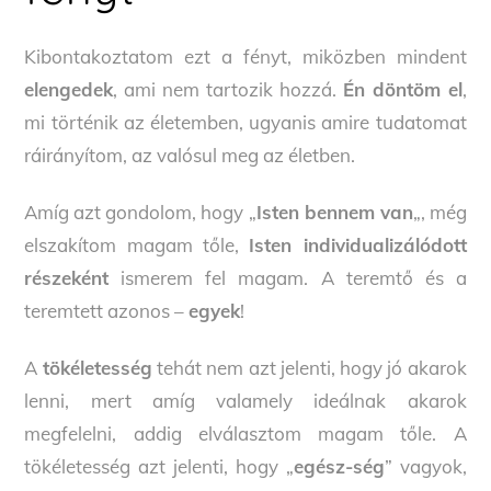
Kibontakoztatom ezt a fényt, miközben mindent
elengedek
, ami nem tartozik hozzá.
Én döntöm el
,
mi történik az életemben, ugyanis amire tudatomat
ráirányítom, az valósul meg az életben.
Amíg azt gondolom, hogy „
Isten bennem van
„, még
elszakítom magam tőle,
Isten individualizálódott
részeként
ismerem fel magam. A teremtő és a
teremtett azonos –
egyek
!
A
tökéletesség
tehát nem azt jelenti, hogy jó akarok
lenni, mert amíg valamely ideálnak akarok
megfelelni, addig elválasztom magam tőle. A
tökéletesség azt jelenti, hogy „
egész-ség
” vagyok,