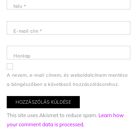
Név
*
E-mail cím
*
Honlap
A nevem, e-mail címem, és weboldalcímem mentése
a böngészőben a következő hozzászólásomhoz.
This site uses Akismet to reduce spam.
Learn how
your comment data is processed.