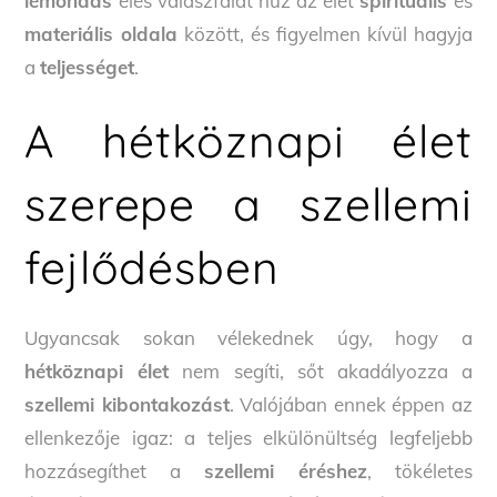
lemondás
éles válaszfalat húz az élet
spirituális
és
materiális oldala
között, és figyelmen kívül hagyja
a
teljességet
.
A hétköznapi élet
szerepe a szellemi
fejlődésben
Ugyancsak sokan vélekednek úgy, hogy a
hétköznapi élet
nem segíti, sőt akadályozza a
szellemi kibontakozást
. Valójában ennek éppen az
ellenkezője igaz: a teljes elkülönültség legfeljebb
hozzásegíthet a
szellemi éréshez
, tökéletes