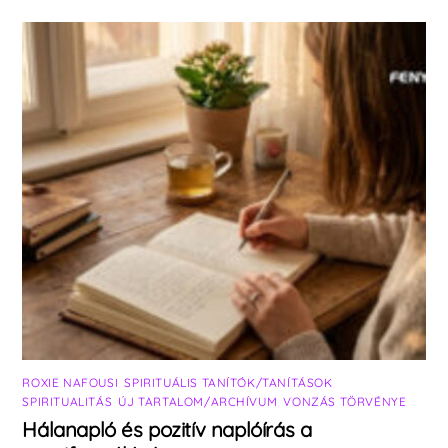
ROXIE NAFOUSI
,
SPIRITUÁLIS TANÍTÓK/TANÍTÁSOK
,
SPIRITUALITÁS
,
ÚJ TARTALOM/ARCHÍVUM
,
VONZÁS TÖRVÉNYE
Hálanapló és pozitív naplóírás a