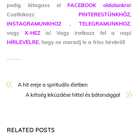
pedig látogass el
FACEBOOK oldalunkra
!
Csatlakozz
PINTERESTÜNKHÖZ,
INSTAGRAMUNKHOZ
,
TELEGRAMUNKHOZ
,
vagy
X-HEZ
is! Vagy iratkozz fel a napi
HÍRLEVÉLRE
, hogy ne maradj le a friss hírekről!
Sri Chinmoy
A hit ereje a spirituális életben
A kétség leküzdése hittel és bátorsággal
RELATED POSTS