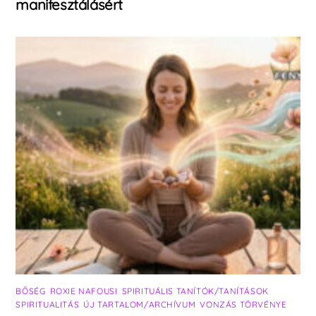
manifesztálásért
BŐSÉG
,
ROXIE NAFOUSI
,
SPIRITUÁLIS TANÍTÓK/TANÍTÁSOK
,
SPIRITUALITÁS
,
ÚJ TARTALOM/ARCHÍVUM
,
VONZÁS TÖRVÉNYE