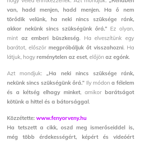
hogy veled érintkezzenek. Azt mondják:
„Rendben
van, hadd menjen, hadd menjen. Ha ő nem
törődik velünk, ha neki nincs szüksége ránk,
akkor nekünk sincs szükségünk őrá.”
Ez olyan,
mint
az emberi büszkeség
. Ha elveszítünk egy
barátot, először
megpróbáljuk őt visszahozni
. Ha
látjuk, hogy
reménytelen az eset
, előjön
az egónk
.
Azt mondjuk:
„Ha neki nincs szüksége ránk,
nekünk sincs szükségünk őrá.”
Ily módon
a félelem
és a kétség elhagy minket
, amikor
barátságot
kötünk a hittel és a bátorsággal
.
Közzétette:
www.fenyorveny.hu
Ha tetszett a cikk, oszd meg ismerőseiddel is,
még több érdekességért, képért és videóért