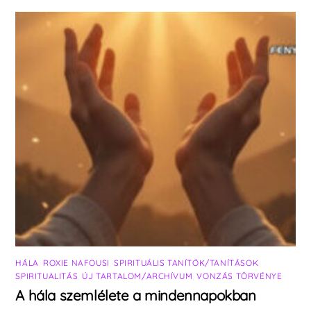
HÁLA
,
ROXIE NAFOUSI
,
SPIRITUÁLIS TANÍTÓK/TANÍTÁSOK
,
SPIRITUALITÁS
,
ÚJ TARTALOM/ARCHÍVUM
,
VONZÁS TÖRVÉNYE
A hála szemlélete a mindennapokban