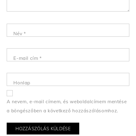
Név
*
E-mail cím
*
Honlap
A nevem, e-mail címem, és weboldalcímem mentése
a böngészőben a következő hozzászólásomhoz.