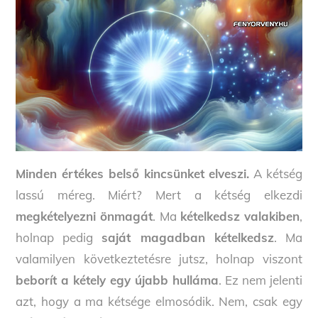
Minden értékes belső kincsünket elveszi.
A kétség
lassú méreg. Miért? Mert a kétség elkezdi
megkételyezni önmagát
. Ma
kételkedsz valakiben
,
holnap pedig
saját magadban kételkedsz
. Ma
valamilyen következtetésre jutsz, holnap viszont
beborít a kétely egy újabb hulláma
. Ez nem jelenti
azt, hogy a ma kétsége elmosódik. Nem, csak egy