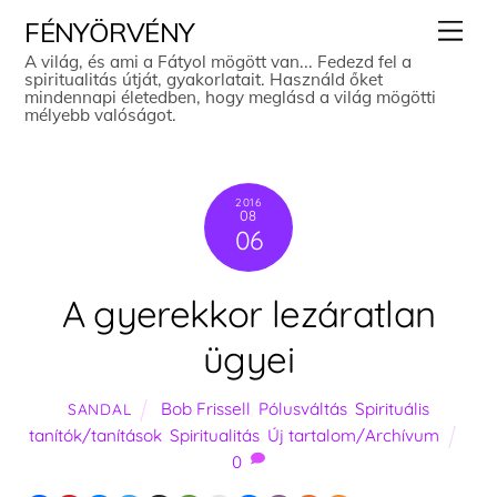
Skip
Men
FÉNYÖRVÉNY
to
A világ, és ami a Fátyol mögött van... Fedezd fel a
spiritualitás útját, gyakorlatait. Használd őket
content
mindennapi életedben, hogy meglásd a világ mögötti
mélyebb valóságot.
2016
08
06
A gyerekkor lezáratlan
ügyei
Bob Frissell
,
Pólusváltás
,
Spirituális
SANDAL
tanítók/tanítások
,
Spiritualitás
,
Új tartalom/Archívum
0