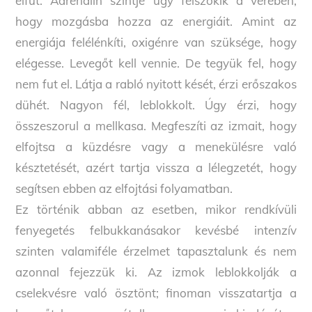
elfut. Adrenalin szintje úgy felszökik a vérében,
hogy mozgásba hozza az energiáit. Amint az
energiája felélénkíti, oxigénre van szüksége, hogy
elégesse. Levegőt kell vennie. De tegyük fel, hogy
nem fut el. Látja a rabló nyitott kését, érzi erőszakos
dühét. Nagyon fél, leblokkolt. Úgy érzi, hogy
összeszorul a mellkasa. Megfeszíti az izmait, hogy
elfojtsa a küzdésre vagy a menekülésre való
késztetését, azért tartja vissza a lélegzetét, hogy
segítsen ebben az elfojtási folyamatban.
Ez történik abban az esetben, mikor rendkívüli
fenyegetés felbukkanásakor kevésbé intenzív
szinten valamiféle érzelmet tapasztalunk és nem
azonnal fejezzük ki. Az izmok leblokkolják a
cselekvésre való ösztönt; finoman visszatartja a