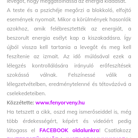
levegőt, hogy meggátolhassa az energia kiadását.
A teste és a pszichéje megőrzi a blokkoló, elfojtó
események nyomait. Mikor a körülmények hasonlók
azokhoz, amik felébresztették az energiát, a
beszorult energia esélyt kap a kiszakadásra. Így
újból vissza kell tartania a levegőt és meg kell
feszítenie az izmait. Az idő múlásával ezek a
lélegzés kontrollálására irányuló erőfeszítések
szokássá válnak. Felszínessé válik a
lélegzetvételben, eredménytelenné és tétovázóvá a
cselekedeteiben.
Közzétette:
www.fenyorveny.hu
Ha tetszett a cikk, oszd meg ismerőseiddel is, még
több érdekességért, képért és videóért pedig
látogass el
FACEBOOK oldalunkra
! Csatlakozz