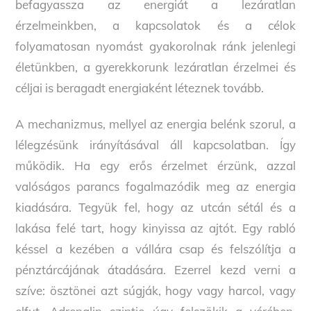
befagyassza az energiát a lezáratlan
érzelmeinkben, a kapcsolatok és a célok
folyamatosan nyomást gyakorolnak ránk jelenlegi
életünkben, a gyerekkorunk lezáratlan érzelmei és
céljai is beragadt energiaként léteznek tovább.
A mechanizmus, mellyel az energia belénk szorul, a
lélegzésünk irányításával áll kapcsolatban. Így
működik. Ha egy erős érzelmet érzünk, azzal
valóságos parancs fogalmazódik meg az energia
kiadására. Tegyük fel, hogy az utcán sétál és a
lakása felé tart, hogy kinyissa az ajtót. Egy rabló
késsel a kezében a vállára csap és felszólítja a
pénztárcájának átadására. Ezerrel kezd verni a
szíve: ösztönei azt súgják, hogy vagy harcol, vagy