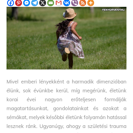
Mivel emberi lényekként a harmadik dimenzióban
élünk, sok évünkbe kerül, míg megérünk, életünk
korai évei nagyon erőteljesen formálják
magatartásunkat, gondolatainkat és azokat a
sémákat, melyek későbbi életünk folyamán hatással
lesznek ránk. Ugyanúgy, ahogy a születési trauma