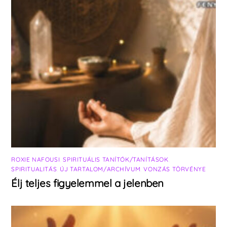
ROXIE NAFOUSI
,
SPIRITUÁLIS TANÍTÓK/TANÍTÁSOK
,
SPIRITUALITÁS
,
ÚJ TARTALOM/ARCHÍVUM
,
VONZÁS TÖRVÉNYE
Élj teljes figyelemmel a jelenben