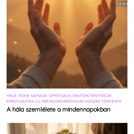
HÁLA
,
ROXIE NAFOUSI
,
SPIRITUÁLIS TANÍTÓK/TANÍTÁSOK
,
SPIRITUALITÁS
,
ÚJ TARTALOM/ARCHÍVUM
,
VONZÁS TÖRVÉNYE
A hála szemlélete a mindennapokban