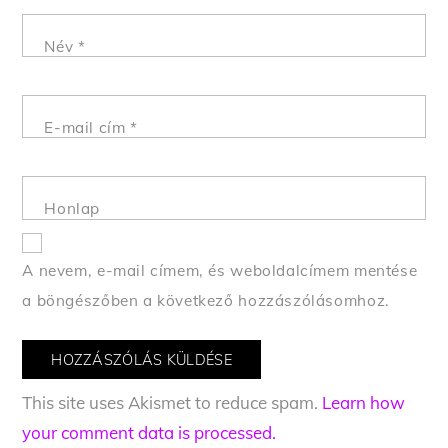
Név
*
E-mail cím
*
Honlap
A nevem, e-mail címem, és weboldalcímem mentése
a böngészőben a következő hozzászólásomhoz.
This site uses Akismet to reduce spam.
Learn how
your comment data is processed.