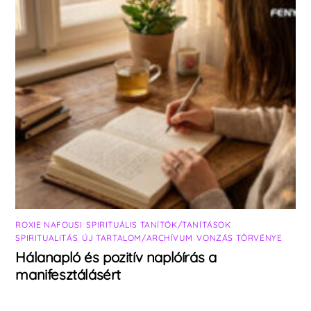
ROXIE NAFOUSI
,
SPIRITUÁLIS TANÍTÓK/TANÍTÁSOK
,
SPIRITUALITÁS
,
ÚJ TARTALOM/ARCHÍVUM
,
VONZÁS TÖRVÉNYE
Hálanapló és pozitív naplóírás a
manifesztálásért