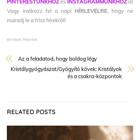
PINTERESTÜNKHÖZ
és
INSTAGRAMMUNKHOZ
is!
Vagy iratkozz fel a napi
HÍRLEVÉLRE
, hogy ne
maradj le a friss hírekről!
Bob Frissell: Pólusváltás
Az a feladatod, hogy boldog légy
Kristálygyógyászat/Gyógyító kövek: Kristályok
és a csakra-központok
RELATED POSTS