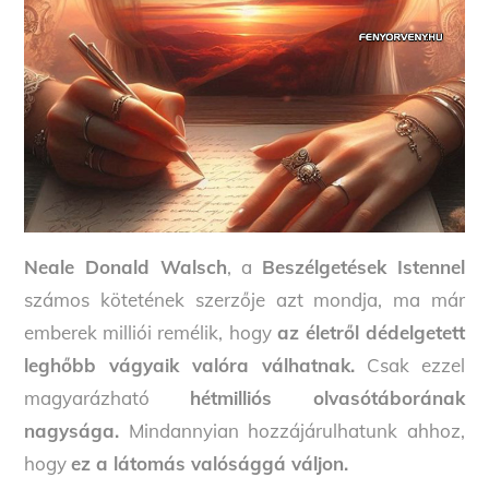
Neale Donald Walsch
, a
Beszélgetések Istennel
számos kötetének szerzője azt mondja, ma már
emberek milliói remélik, hogy
az életről dédelgetett
leghőbb vágyaik valóra válhatnak.
Csak ezzel
magyarázható
hétmilliós olvasótáborának
nagysága.
Mindannyian hozzájárulhatunk ahhoz,
hogy
ez a látomás valósággá váljon.