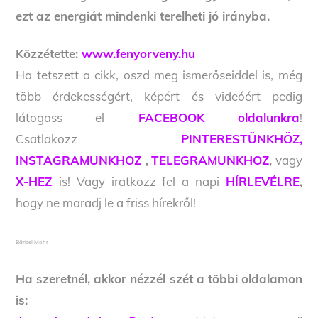
ezt az energiát mindenki terelheti jó irányba.
Közzétette:
www.fenyorveny.hu
Ha tetszett a cikk, oszd meg ismerőseiddel is, még
több érdekességért, képért és videóért pedig
látogass el
FACEBOOK oldalunkra
!
Csatlakozz
PINTERESTÜNKHÖZ,
INSTAGRAMUNKHOZ
,
TELEGRAMUNKHOZ
,
vagy
X-HEZ
is! Vagy iratkozz fel a napi
HÍRLEVÉLRE
,
hogy ne maradj le a friss hírekről!
Bärbel Mohr
Ha szeretnél, akkor nézzél szét a többi oldalamon
is: