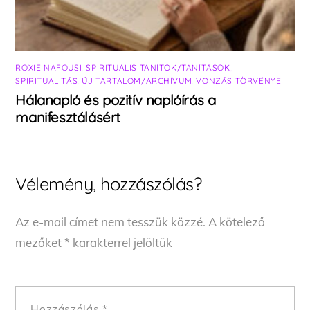
ROXIE NAFOUSI
,
SPIRITUÁLIS TANÍTÓK/TANÍTÁSOK
,
SPIRITUALITÁS
,
ÚJ TARTALOM/ARCHÍVUM
,
VONZÁS TÖRVÉNYE
Hálanapló és pozitív naplóírás a
manifesztálásért
Vélemény, hozzászólás?
Az e-mail címet nem tesszük közzé.
A kötelező
mezőket
*
karakterrel jelöltük
Hozzászólás
*