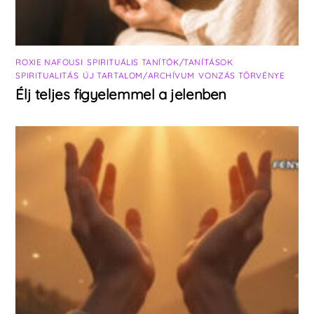
ROXIE NAFOUSI
,
SPIRITUÁLIS TANÍTÓK/TANÍTÁSOK
,
SPIRITUALITÁS
,
ÚJ TARTALOM/ARCHÍVUM
,
VONZÁS TÖRVÉNYE
Élj teljes figyelemmel a jelenben