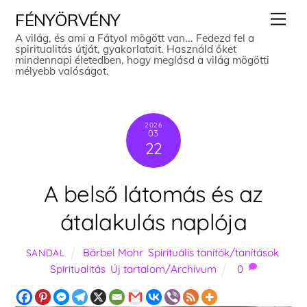
Skip
Men
FÉNYÖRVÉNY
to
A világ, és ami a Fátyol mögött van... Fedezd fel a
spiritualitás útját, gyakorlatait. Használd őket
content
mindennapi életedben, hogy meglásd a világ mögötti
mélyebb valóságot.
2026
03
22
A belső látomás és az
átalakulás naplója
Bärbel Mohr
,
Spirituális tanítók/tanítások
,
SANDAL
Spiritualitás
,
Új tartalom/Archívum
0