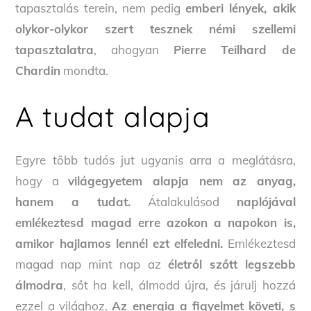
tapasztalás terein, nem pedig
emberi lények, akik
olykor-olykor szert tesznek némi szellemi
tapasztalatra
, ahogyan
Pierre Teilhard de
Chardin
mondta.
A tudat alapja
Egyre több tudós jut ugyanis arra a meglátásra,
hogy a
világegyetem alapja nem az anyag,
hanem a tudat.
Átalakulásod
naplójával
emlékeztesd magad erre azokon a napokon is,
amikor hajlamos lennél ezt elfeledni.
Emlékeztesd
magad nap mint nap az
életről szőtt legszebb
álmodra
, sőt ha kell, álmodd újra, és járulj hozzá
ezzel a világhoz.
Az energia a figyelmet követi, s