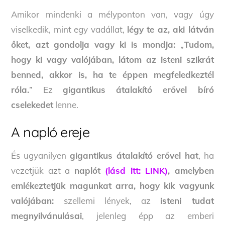
Amikor mindenki a mélyponton van, vagy úgy
viselkedik, mint egy vadállat,
légy te az, aki látván
őket, azt gondolja vagy ki is mondja:
„
Tudom,
hogy ki vagy valójában, látom az isteni szikrát
benned, akkor is, ha te éppen megfeledkeztél
róla.
” Ez
gigantikus átalakító erővel bíró
cselekedet
lenne.
A napló ereje
És ugyanilyen
gigantikus átalakító erővel hat
, ha
vezetjük azt a
naplót
(lásd itt: LINK)
, amelyben
emlékeztetjük magunkat arra, hogy kik vagyunk
valójában:
szellemi lények, az
isteni tudat
megnyilvánulásai
, jelenleg épp az emberi