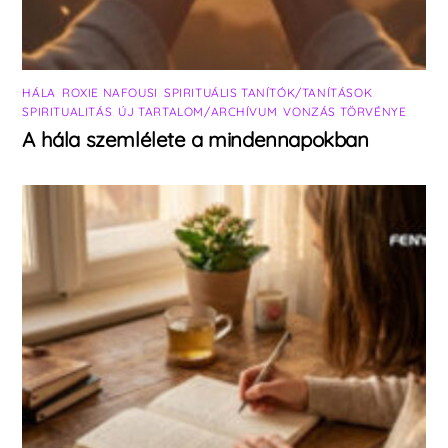
HÁLA
,
ROXIE NAFOUSI
,
SPIRITUÁLIS TANÍTÓK/TANÍTÁSOK
,
SPIRITUALITÁS
,
ÚJ TARTALOM/ARCHÍVUM
,
VONZÁS TÖRVÉNYE
A hála szemlélete a mindennapokban