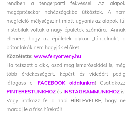
rendben a tengerparti fekvéssel. Az alapok
megépítésekor nehézségekbe ütköztek. A nem
megfelelő mélységszint miatt ugyanis az alapok túl
instabilak voltak a nagy épületek számára. Annak
ellenére, hogy az épületek olykor „táncolnak”, a
bátor lakók nem hagyják el őket.
Közzétette:
www.fenyorveny.hu
Ha tetszett a cikk, oszd meg ismerőseiddel is, még
több érdekességért, képért és videóért pedig
látogass el
FACEBOOK oldalunkra
! Csatlakozz
PINTERESTÜNKHÖZ
és
INSTAGRAMMUNKHOZ
is!
Vagy iratkozz fel a napi
HÍRLEVÉLRE
, hogy ne
maradj le a friss hírekről!