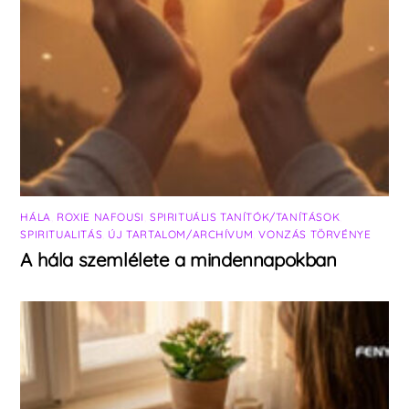
HÁLA
,
ROXIE NAFOUSI
,
SPIRITUÁLIS TANÍTÓK/TANÍTÁSOK
,
SPIRITUALITÁS
,
ÚJ TARTALOM/ARCHÍVUM
,
VONZÁS TÖRVÉNYE
A hála szemlélete a mindennapokban