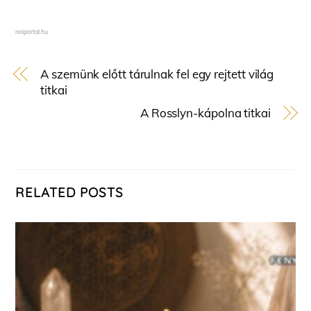
noiportal.hu
A szemünk előtt tárulnak fel egy rejtett világ
titkai
A Rosslyn-kápolna titkai
RELATED POSTS