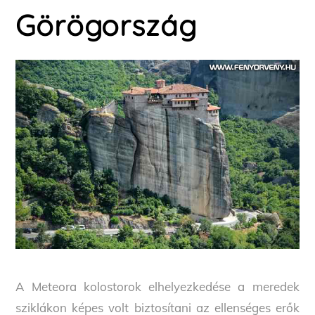
Görögország
A Meteora kolostorok elhelyezkedése a meredek
sziklákon képes volt biztosítani az ellenséges erők