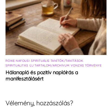
ROXIE NAFOUSI
,
SPIRITUÁLIS TANÍTÓK/TANÍTÁSOK
,
SPIRITUALITÁS
,
ÚJ TARTALOM/ARCHÍVUM
,
VONZÁS TÖRVÉNYE
Hálanapló és pozitív naplóírás a
manifesztálásért
Vélemény, hozzászólás?