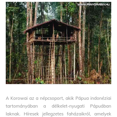
A Korowai az a népcsoport, akik Pápua indonéziai
tartományában a délkelet-nyugati Pápuában
laknak. Híresek jellegzetes faházaikról, amelyek