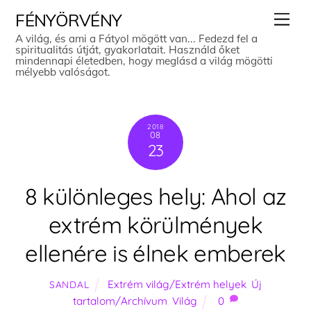
Skip
Men
FÉNYÖRVÉNY
to
A világ, és ami a Fátyol mögött van... Fedezd fel a
spiritualitás útját, gyakorlatait. Használd őket
content
mindennapi életedben, hogy meglásd a világ mögötti
mélyebb valóságot.
2018
08
23
8 különleges hely: Ahol az
extrém körülmények
ellenére is élnek emberek
Extrém világ/Extrém helyek
,
Új
SANDAL
tartalom/Archívum
,
Világ
0