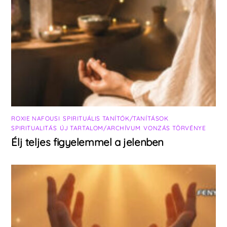
ROXIE NAFOUSI
,
SPIRITUÁLIS TANÍTÓK/TANÍTÁSOK
,
SPIRITUALITÁS
,
ÚJ TARTALOM/ARCHÍVUM
,
VONZÁS TÖRVÉNYE
Élj teljes figyelemmel a jelenben