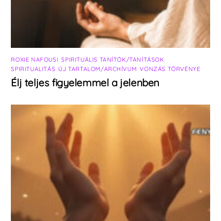
ROXIE NAFOUSI
,
SPIRITUÁLIS TANÍTÓK/TANÍTÁSOK
,
SPIRITUALITÁS
,
ÚJ TARTALOM/ARCHÍVUM
,
VONZÁS TÖRVÉNYE
Élj teljes figyelemmel a jelenben