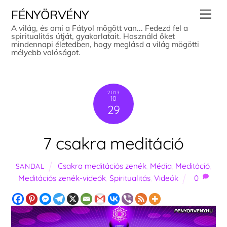
Skip
Men
FÉNYÖRVÉNY
to
A világ, és ami a Fátyol mögött van... Fedezd fel a
spiritualitás útját, gyakorlatait. Használd őket
content
mindennapi életedben, hogy meglásd a világ mögötti
mélyebb valóságot.
2013
10
29
7 csakra meditáció
Csakra meditációs zenék
,
Média
,
Meditáció
,
SANDAL
Meditációs zenék-videók
,
Spiritualitás
,
Videók
0