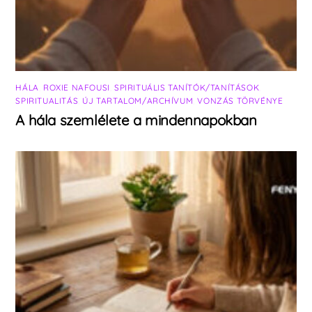
HÁLA
,
ROXIE NAFOUSI
,
SPIRITUÁLIS TANÍTÓK/TANÍTÁSOK
,
SPIRITUALITÁS
,
ÚJ TARTALOM/ARCHÍVUM
,
VONZÁS TÖRVÉNYE
A hála szemlélete a mindennapokban