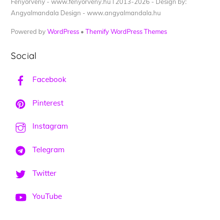
Fényörvény - www.fenyorveny.hu I 2013-2026 - Design by:
Angyalmandala Design - www.angyalmandala.hu
Powered by
WordPress
•
Themify WordPress Themes
Social
Facebook
Pinterest
Instagram
Telegram
Twitter
YouTube
Back