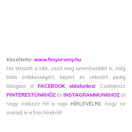
Közzétette:
www.fenyorveny.hu
Ha tetszett a cikk, oszd meg ismerőseiddel is, még
több érdekességért, képért és videóért pedig
látogass el
FACEBOOK oldalunkra
! Csatlakozz
PINTERESTÜNKHÖZ
és
INSTAGRAMMUNKHOZ
is!
Vagy iratkozz fel a napi
HÍRLEVÉLRE
, hogy ne
maradj le a friss hírekről!