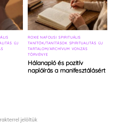
UÁLIS
ROXIE NAFOUSI
,
SPIRITUÁLIS
ALITÁS
,
ÚJ
TANÍTÓK/TANÍTÁSOK
,
SPIRITUALITÁS
,
ÚJ
ÁS
TARTALOM/ARCHÍVUM
,
VONZÁS
TÖRVÉNYE
Hálanapló és pozitív
naplóírás a manifesztálásért
akterrel jelöltük