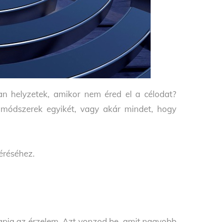
n helyzetek, amikor nem éred el a célodat?
 módszerek egyikét, vagy akár mindet, hogy
léréséhez.
apja az érzelem. Azt vonzod be, amit nagyobb