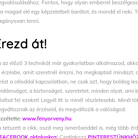
gvalósulásához. Fontos, hogy olyan emberrel beszélgess, a
a magad elé egy képzeletbeli barátot, és mondd el neki.
gányosan tenni.
rezd át!
 az előző 3 technikát már gyakorlatban alkalmazod, akk
 érzésbe, amit szeretnél érezni, ha megkaptad mindazt, 
zést a céloddal kapcsolatban, ne csak azt, hogy boldog le
vidámságot, a biztonságot, szeretetet, minden olyat, ami 
ősítsd fel ezeket! Legyél itt is minél részletesebb. Minél 
gváltoznak az érzéseid, és megváltozik a valóságod.
zzétette:
www.fenyorveny.hu
 tetszett a cikk, oszd meg ismerőseiddel is, még több érd
FACEBOOK oldalunkra
! Csatlakozz
PINTERESTÜNKHÖ