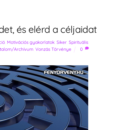
et, és elérd a céljaidat
ció
,
Motivációs gyakorlatok
,
Siker
,
Spirituális
rtalom/Archívum
,
Vonzás Törvénye
0