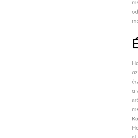
me
od
ma
É
Ha
az
ér
a 
er
me
Kö
Ha
el