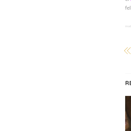
fe
imad
R