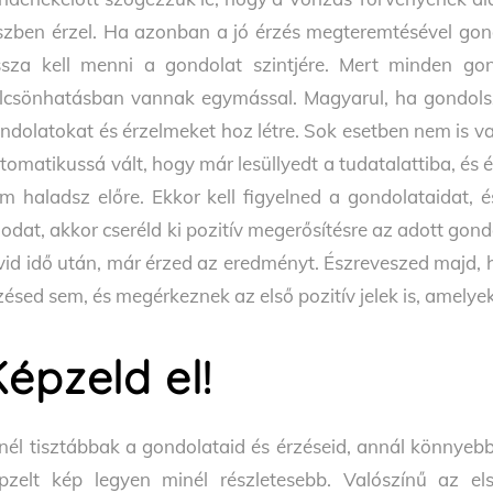
szben érzel. Ha azonban a jó érzés megteremtésével gon
ssza kell menni a gondolat szintjére. Mert minden gon
lcsönhatásban vannak egymással. Magyarul, ha gondolsz 
ndolatokat és érzelmeket hoz létre. Sok esetben nem is 
tomatikussá vált, hogy már lesüllyedt a tudatalattiba, és
m haladsz előre. Ekkor kell figyelned a gondolataidat
lodat, akkor cseréld ki pozitív megerősítésre az adott gon
vid idő után, már érzed az eredményt. Észreveszed majd, 
zésed sem, és megérkeznek az első pozitív jelek is, amely
épzeld el!
nél tisztábbak a gondolataid és érzéseid, annál könnye
pzelt kép legyen minél részletesebb. Valószínű az e