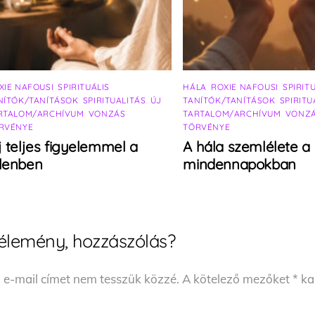
XIE NAFOUSI
,
SPIRITUÁLIS
HÁLA
,
ROXIE NAFOUSI
,
SPIRIT
NÍTÓK/TANÍTÁSOK
,
SPIRITUALITÁS
,
ÚJ
TANÍTÓK/TANÍTÁSOK
,
SPIRITU
RTALOM/ARCHÍVUM
,
VONZÁS
TARTALOM/ARCHÍVUM
,
VONZ
RVÉNYE
TÖRVÉNYE
j teljes figyelemmel a
A hála szemlélete a
elenben
mindennapokban
élemény, hozzászólás?
 e-mail címet nem tesszük közzé.
A kötelező mezőket
*
kar