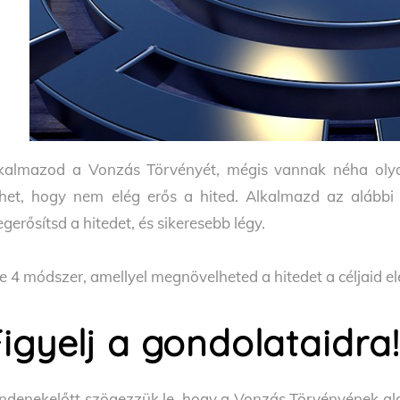
kalmazod a Vonzás Törvényét, mégis vannak néha olya
het, hogy nem elég erős a hited. Alkalmazd az alábbi
gerősítsd a hitedet, és sikeresebb légy.
e 4 módszer, amellyel megnövelheted a hitedet a céljaid e
igyelj a gondolataidra!
ndenekelőtt szögezzük le, hogy a Vonzás Törvényének al