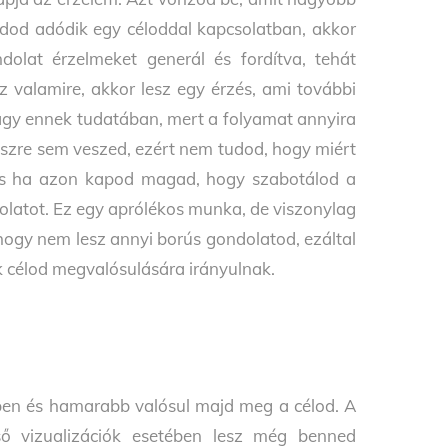
dod adódik egy céloddal kapcsolatban, akkor
dolat érzelmeket generál és fordítva, tehát
valamire, akkor lesz egy érzés, ami további
vagy ennek tudatában, mert a folyamat annyira
 észre sem veszed, ezért nem tudod, hogy miért
, és ha azon kapod magad, hogy szabotálod a
dolatot. Ez egy aprólékos munka, de viszonylag
hogy nem lesz annyi borús gondolatod, ezáltal
ek célod megvalósulására irányulnak.
bben és hamarabb valósul majd meg a célod. A
lső vizualizációk esetében lesz még benned