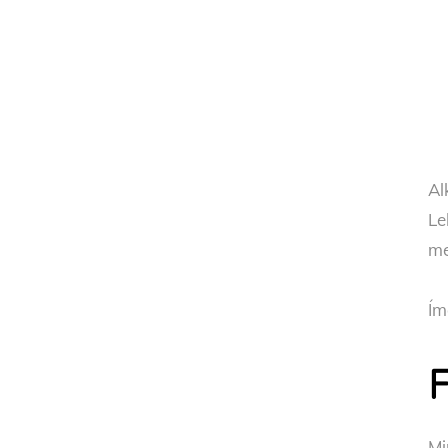
Al
Le
me
Ím
F
Mi