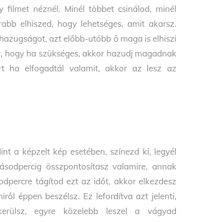
 filmet néznél. Minél többet csinálod, minél
bb elhiszed, hogy lehetséges, amit akarsz.
 hazugságot, azt előbb-utóbb ő maga is elhiszi
ár, hogy ha szükséges, akkor hazudj magadnak
t ha elfogadtál valamit, akkor az lesz az
nt a képzelt kép esetében, színezd ki, legyél
másodpercig összpontosítasz valamire, annak
ercre tágítod ezt az időt, akkor elkezdesz
ől éppen beszélsz. Ez lefordítva azt jelenti,
rülsz, egyre közelebb leszel a vágyad