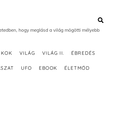
Search
 életedben, hogy meglásd a világ mögötti mélyebb
TKOK
VILÁG
VILÁG II.
ÉBREDÉS
ÁSZAT
UFO
EBOOK
ÉLETMÓD