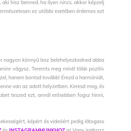
ki hisz benned, ha ilyen nincs, akkor képzelj
 Természetesen ez utóbbi esetében érdemes ezt
or nagyon könnyű lesz belehelyezkedned abba
amire vágysz. Teremts meg minél több pozitív
szel, hanem bontsd tovább! Érezd a harmóniát,
benne van az adott helyzetben. Keresd meg, és
többet teszed ezt, annál erősebben fogsz hinni,
ekességért, képért és videóért pedig látogass
Z
és
INSTAGRAMMUNKHOZ
is! Vagy iratkozz