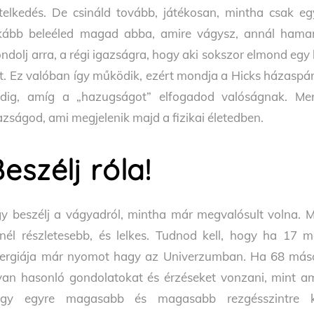
telkedés. De csináld tovább, játékosan, mintha csak egy
kább beleéled magad abba, amire vágysz, annál hamara
ndolj arra, a régi igazságra, hogy aki sokszor elmond egy
t. Ez valóban így működik, ezért mondja a Hicks házasp
dig, amíg a „hazugságot” elfogadod valóságnak. Mer
azságod, ami megjelenik majd a fizikai életedben.
eszélj róla!
y beszélj a vágyadról, mintha már megvalósult volna. Mi
nél részletesebb, és lelkes. Tudnod kell, hogy ha 17 
ergiája már nyomot hagy az Univerzumban. Ha 68 másodp
yan hasonló gondolatokat és érzéseket vonzani, mint amir
gy egyre magasabb és magasabb rezgésszintre ke