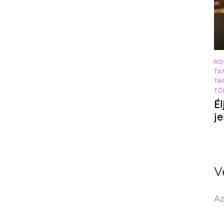
RO
TA
TA
TÖ
Él
j
V
Az