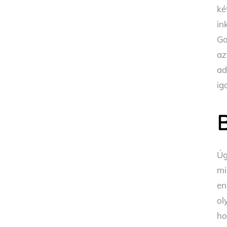
ké
in
Go
az
ad
ig
B
Úg
mi
en
ol
ho