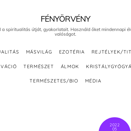
FÉNYÖRVÉNY
el a spiritualitás útját, gyakorlatait. Használd őket mindennapi
valóságot.
UALITÁS
MÁSVILÁG
EZOTÉRIA
REJTÉLYEK/TI
IVÁCIÓ
TERMÉSZET
ÁLMOK
KRISTÁLYGYÓGY
TERMÉSZETES/BIO
MÉDIA
2022
05