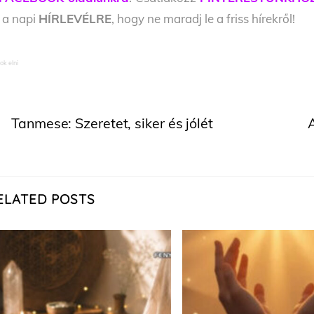
l a napi
HÍRLEVÉLRE
, hogy ne maradj le a friss hírekről!
ok elni
Tanmese: Szeretet, siker és jólét
A
ELATED POSTS