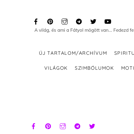
Skip
to
content
A világ, és ami a Fátyol mögött van... Fedezd f
ÚJ TARTALOM/ARCHÍVUM
SPIRIT
VILÁGOK
SZIMBÓLUMOK
MOT