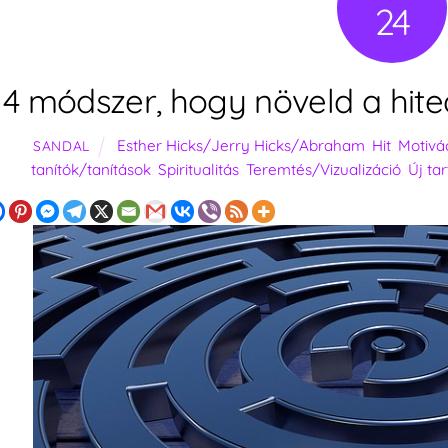
24
4 módszer, hogy növeld a hited
Esther Hicks/Jerry Hicks/Abraham
,
Hit
,
Motivá
SANDAL
tanítók/tanítások
,
Spiritualitás
,
Teremtés/Vizualizáció
,
Új ta