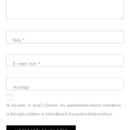
Név
*
E-mail cím
*
Honlap
A nevem, e-mail címem, és weboldalcímem mentése
a böngészőben a következő hozzászólásomhoz.