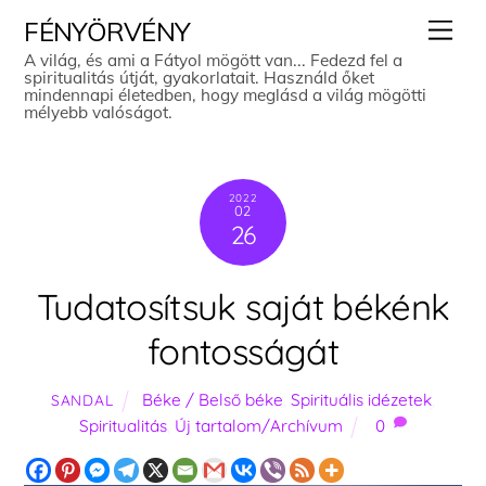
Skip
Men
FÉNYÖRVÉNY
to
A világ, és ami a Fátyol mögött van... Fedezd fel a
spiritualitás útját, gyakorlatait. Használd őket
content
mindennapi életedben, hogy meglásd a világ mögötti
mélyebb valóságot.
2022
02
26
Tudatosítsuk saját békénk
fontosságát
Béke / Belső béke
,
Spirituális idézetek
,
SANDAL
Spiritualitás
,
Új tartalom/Archívum
0