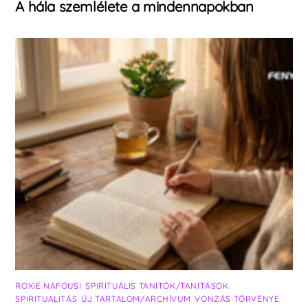
A hála szemlélete a mindennapokban
ROXIE NAFOUSI
,
SPIRITUÁLIS TANÍTÓK/TANÍTÁSOK
,
SPIRITUALITÁS
,
ÚJ TARTALOM/ARCHÍVUM
,
VONZÁS TÖRVÉNYE