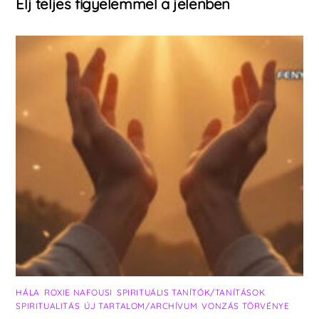
Élj teljes figyelemmel a jelenben
HÁLA
,
ROXIE NAFOUSI
,
SPIRITUÁLIS TANÍTÓK/TANÍTÁSOK
,
SPIRITUALITÁS
,
ÚJ TARTALOM/ARCHÍVUM
,
VONZÁS TÖRVÉNYE