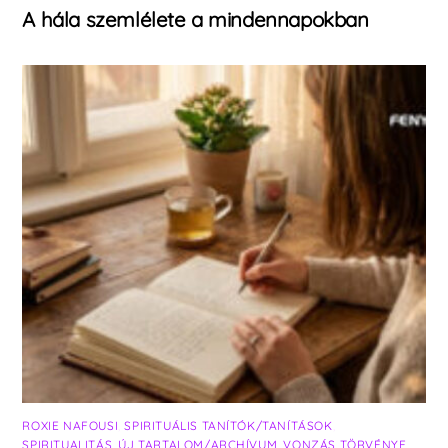
A hála szemlélete a mindennapokban
ROXIE NAFOUSI
,
SPIRITUÁLIS TANÍTÓK/TANÍTÁSOK
,
SPIRITUALITÁS
,
ÚJ TARTALOM/ARCHÍVUM
,
VONZÁS TÖRVÉNYE