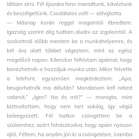
láttam sírni. Fél éjszaka fenn maradtunk, kávéztunk
és beszélgettünk. Csodálatos volt! — sóhajtotta.
— Másnap korán reggel magamtól ébredtem.
Igazság szerint alig tudtam aludni az izgalomtól. A
szokottnál előbb mentem be a munkahelyemre, és
két óra alatt többet végeztem, mint az egész
megelőző napon. Kilenckor felhívtam apámat, hogy
benézhetnék-e hozzájuk munka után. Mikor felvette
a telefont, egyszerűen megkérdeztem: „Apa,
beugorhatnék ma délután? Mondanom kell neked
valamit.” „Igen? Na és mit?” — morogta, mire
biztosítottam, hogy nem tart sokáig, így végül
beleegyezett. Fél hatkor csöngettem be a
szüleimhez, azért fohászkodva, hogy apám nyisson
ajtó. Féltem, ha anyám jön ki a csöngetésre, inamba