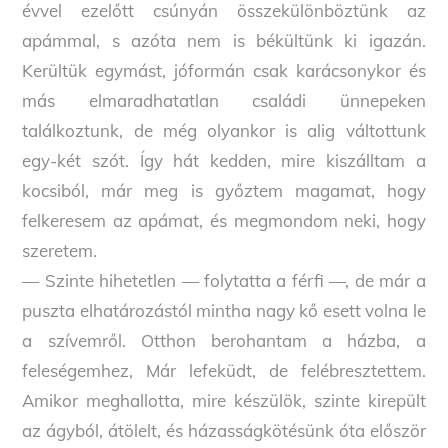
évvel ezelőtt csúnyán összekülönböztünk az
apámmal, s azóta nem is békültünk ki igazán.
Kerültük egymást, jóformán csak karácsonykor és
más elmaradhatatlan családi ünnepeken
találkoztunk, de még olyankor is alig váltottunk
egy-két szót. Így hát kedden, mire kiszálltam a
kocsiból, már meg is győztem magamat, hogy
felkeresem az apámat, és megmondom neki, hogy
szeretem.
— Szinte hihetetlen — folytatta a férfi —, de már a
puszta elhatározástól mintha nagy kő esett volna le
a szívemről. Otthon berohantam a házba, a
feleségemhez, Már lefeküdt, de felébresztettem.
Amikor meghallotta, mire készülök, szinte kirepült
az ágyból, átölelt, és házasságkötésünk óta először