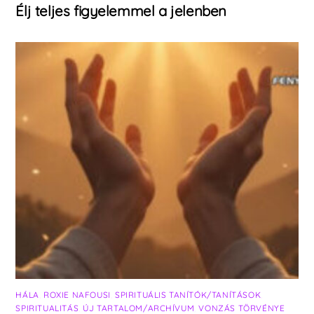
Élj teljes figyelemmel a jelenben
HÁLA
,
ROXIE NAFOUSI
,
SPIRITUÁLIS TANÍTÓK/TANÍTÁSOK
,
SPIRITUALITÁS
,
ÚJ TARTALOM/ARCHÍVUM
,
VONZÁS TÖRVÉNYE