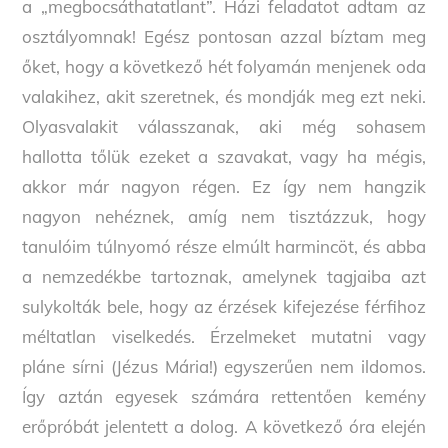
a „megbocsáthatatlant”. Házi feladatot adtam az
osztályomnak! Egész pontosan azzal bíztam meg
őket, hogy a következő hét folyamán menjenek oda
valakihez, akit szeretnek, és mondják meg ezt neki.
Olyasvalakit válasszanak, aki még sohasem
hallotta tőlük ezeket a szavakat, vagy ha mégis,
akkor már nagyon régen. Ez így nem hangzik
nagyon nehéznek, amíg nem tisztázzuk, hogy
tanulóim túlnyomó része elmúlt harmincöt, és abba
a nemzedékbe tartoznak, amelynek tagjaiba azt
sulykolták bele, hogy az érzések kifejezése férfihoz
méltatlan viselkedés. Érzelmeket mutatni vagy
pláne sírni (Jézus Mária!) egyszerűen nem ildomos.
Így aztán egyesek számára rettentően kemény
erőpróbát jelentett a dolog. A következő óra elején