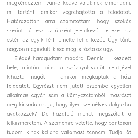
megkérdeztem, van-e kedve valakinek elmondani,
mi történt, amikor végrehajtotta a feladatot.
Határozottan arra számítottam, hogy szokás
szerint nő lesz az önként jelentkező, de ezen az
estén az egyik férfi emelte fel a kezét. Úgy tűnt,
nagyon megindult, kissé meg is rázta az ügy.
— Eléggé haragudtam magára, Dennis — kezdett
bele, miután mind a száznyolcvanöt centijével
kihúzta magát —, amikor megkaptuk a házi
feladatot. Egyrészt nem jutott eszembe egyetlen
alkalmas egyén sem a környezetemből, másrészt
meg kicsoda maga, hogy ilyen személyes dolgokba
avatkozzék? De hazafelé menet megszólalt a
lelkiismeretem. A szememre vetette, hogy pontosan
tudom, kinek kellene vallomást tennem. Tudja, öt