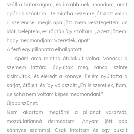
száll a bátorságom, és inkább neki mondom, amit
apának szántam. De mintha kezemre játszott volna
a szerencse, mégis apa jött. Nem vesztegettem az
időt, beléptem, és rögtön így szóltam: „Azért jöttem,
hogy megmondjam: Szeretlek, apa!”
A férfi egy pillanatra elhallgatott.
— Apám arca mintha átalakult volna. Vonásai a
szemem láttára lágyultak meg, ráncai szinte
kisimultak, és eleredt a könnye. Felém nyújtotta a
karját, átölelt, és így válaszolt: „Én is szeretlek, fiam,
de soha nem voltam képes megmondani.”
Újabb szünet.
Nem akartam megtörni a pillanat varázsát,
mozdulatlanná dermedtem. Anyám jött oda
könnyes szemmel. Csak intettem és egy puszit