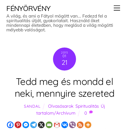
Skip
Men
FÉNYÖRVÉNY
to
A világ, és ami a Fátyol mögött van... Fedezd fel a
spiritualitás útját, gyakorlatait. Használd őket
content
mindennapi életedben, hogy meglásd a világ mögötti
mélyebb valóságot.
2015
01
21
Tedd meg és mondd el
neki, mennyire szereted
Olvasósarok
,
Spiritualitás
,
Új
SANDAL
tartalom/Archívum
0