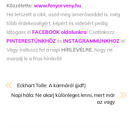
Közzétette:
www.fenyorveny.hu
Ha tetszett a cikk, oszd meg ismerőseiddel is, még
több érdekességért, képért és videóért pedig
látogass el
FACEBOOK oldalunkra
! Csatlakozz
PINTERESTÜNKHÖZ
és
INSTAGRAMMUNKHOZ
is!
Vagy iratkozz fel a napi
HÍRLEVÉLRE
, hogy ne
maradj le a friss hírekről!
Eckhart Tolle: A karmáról (pdf)
Napi hála: Ne akarj különleges lenni, mert már
az vagy