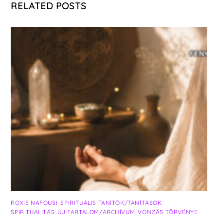
RELATED POSTS
ROXIE NAFOUSI
,
SPIRITUÁLIS TANÍTÓK/TANÍTÁSOK
,
SPIRITUALITÁS
,
ÚJ TARTALOM/ARCHÍVUM
,
VONZÁS TÖRVÉNYE