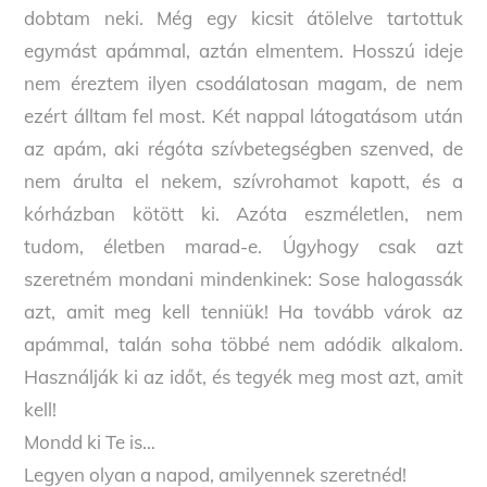
dobtam neki. Még egy kicsit átölelve tartottuk
egymást apámmal, aztán elmentem. Hosszú ideje
nem éreztem ilyen csodálatosan magam, de nem
ezért álltam fel most. Két nappal látogatásom után
az apám, aki régóta szívbetegségben szenved, de
nem árulta el nekem, szívrohamot kapott, és a
kórházban kötött ki. Azóta eszméletlen, nem
tudom, életben marad-e. Úgyhogy csak azt
szeretném mondani mindenkinek: Sose halogassák
azt, amit meg kell tenniük! Ha tovább várok az
apámmal, talán soha többé nem adódik alkalom.
Használják ki az időt, és tegyék meg most azt, amit
kell!
Mondd ki Te is…
Legyen olyan a napod, amilyennek szeretnéd!