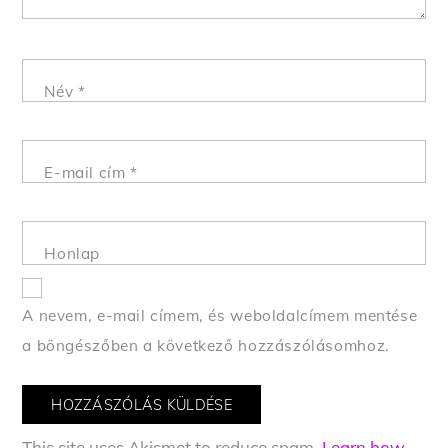
Név
*
E-mail cím
*
Honlap
A nevem, e-mail címem, és weboldalcímem mentése
a böngészőben a következő hozzászólásomhoz.
This site uses Akismet to reduce spam.
Learn how