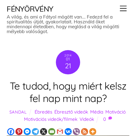
Skip
Men
FÉNYÖRVÉNY
to
A világ, és ami a Fátyol mögött van... Fedezd fel a
spiritualitás útját, gyakorlatait. Használd őket
content
mindennapi életedben, hogy meglásd a világ mögötti
mélyebb valóságot.
2014
01
21
Te tudod, hogy miért kelsz
fel nap mint nap?
Ébredés
,
Ébresztő videók
,
Média
,
Motiváció
,
SANDAL
Motivációs videók/filmek
,
Videók
0