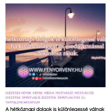
IDÉZETES KÉPEK
,
KÉPEK
,
MÉDIA
,
MOTIVÁCIÓ
,
MOTIVÁCIÓS
IDÉZETEK
,
SPIRITUÁLIS IDÉZETEK
,
SPIRITUALITÁS
,
ÚJ
TARTALOM/ARCHÍVUM
A hétköznapi dolgok is különlegessé válnak