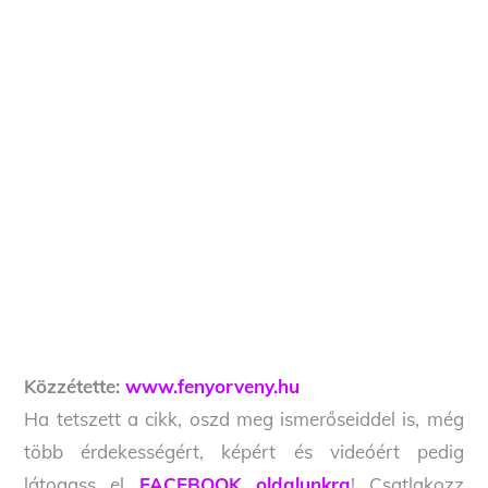
Közzétette:
www.fenyorveny.hu
Ha tetszett a cikk, oszd meg ismerőseiddel is, még
több érdekességért, képért és videóért pedig
látogass el
FACEBOOK oldalunkra
! Csatlakozz