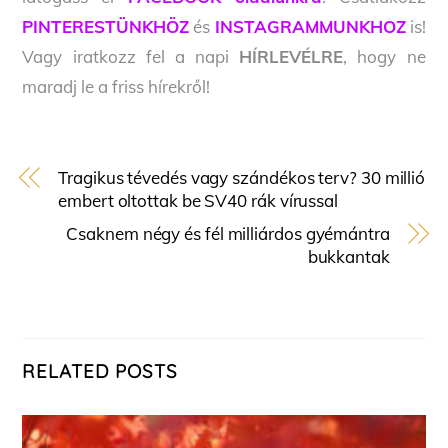
PINTERESTÜNKHÖZ
és
INSTAGRAMMUNKHOZ
is!
Vagy iratkozz fel a napi
HÍRLEVÉLRE
, hogy ne
maradj le a friss hírekről!
Tragikus tévedés vagy szándékos terv? 30 millió
embert oltottak be SV40 rák vírussal
Csaknem négy és fél milliárdos gyémántra
bukkantak
RELATED POSTS