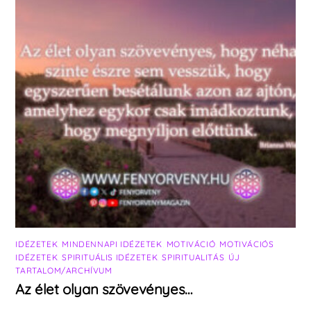
IDÉZETEK
,
MINDENNAPI IDÉZETEK
,
MOTIVÁCIÓ
,
MOTIVÁCIÓS
IDÉZETEK
,
SPIRITUÁLIS IDÉZETEK
,
SPIRITUALITÁS
,
ÚJ
TARTALOM/ARCHÍVUM
Az élet olyan szövevényes…