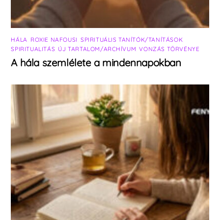
HÁLA
,
ROXIE NAFOUSI
,
SPIRITUÁLIS TANÍTÓK/TANÍTÁSOK
,
SPIRITUALITÁS
,
ÚJ TARTALOM/ARCHÍVUM
,
VONZÁS TÖRVÉNYE
A hála szemlélete a mindennapokban