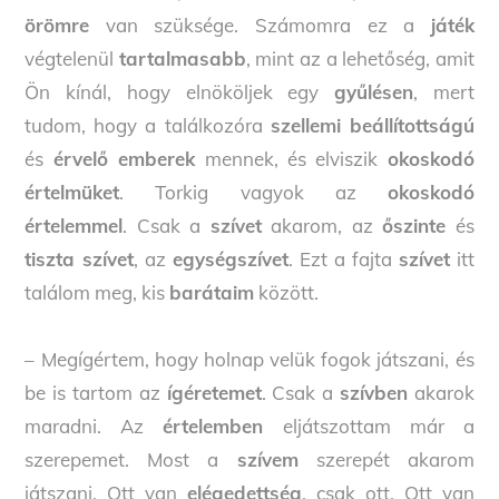
örömre
van szüksége. Számomra ez a
játék
végtelenül
tartalmasabb
, mint az a lehetőség, amit
Ön kínál, hogy elnököljek egy
gyűlésen
, mert
tudom, hogy a találkozóra
szellemi beállítottságú
és
érvelő emberek
mennek, és elviszik
okoskodó
értelmüket
. Torkig vagyok az
okoskodó
értelemmel
. Csak a
szívet
akarom, az
őszinte
és
tiszta szívet
, az
egységszívet
. Ezt a fajta
szívet
itt
találom meg, kis
barátaim
között.
– Megígértem, hogy holnap velük fogok játszani, és
be is tartom az
ígéretemet
. Csak a
szívben
akarok
maradni. Az
értelemben
eljátszottam már a
szerepemet. Most a
szívem
szerepét akarom
játszani. Ott van
elégedettség
, csak ott. Ott van