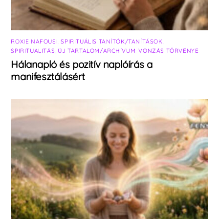
ROXIE NAFOUSI
,
SPIRITUÁLIS TANÍTÓK/TANÍTÁSOK
,
SPIRITUALITÁS
,
ÚJ TARTALOM/ARCHÍVUM
,
VONZÁS TÖRVÉNYE
Hálanapló és pozitív naplóírás a
manifesztálásért