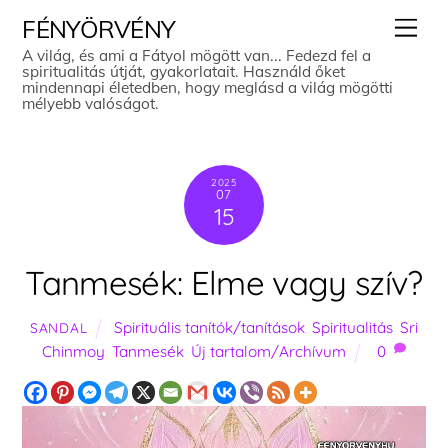
Skip
Men
FÉNYÖRVÉNY
to
A világ, és ami a Fátyol mögött van... Fedezd fel a
spiritualitás útját, gyakorlatait. Használd őket
content
mindennapi életedben, hogy meglásd a világ mögötti
mélyebb valóságot.
2025
07
15
Tanmesék: Elme vagy szív?
Spirituális tanítók/tanítások
,
Spiritualitás
,
Sri
SANDAL
Chinmoy
,
Tanmesék
,
Új tartalom/Archívum
0