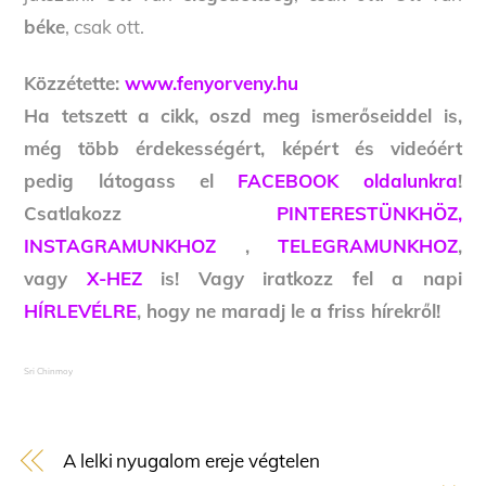
béke
, csak ott.
Közzétette:
www.fenyorveny.hu
Ha tetszett a cikk, oszd meg ismerőseiddel is,
még több érdekességért, képért és videóért
pedig látogass el
FACEBOOK oldalunkra
!
Csatlakozz
PINTERESTÜNKHÖZ,
INSTAGRAMUNKHOZ
,
TELEGRAMUNKHOZ
,
vagy
X-HEZ
is! Vagy iratkozz fel a napi
HÍRLEVÉLRE
, hogy ne maradj le a friss hírekről!
Sri Chinmoy
A lelki nyugalom ereje végtelen