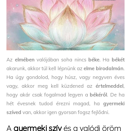
Az
elmében
valójában soha nincs
béke
. Ha
békét
akarunk, akkor túl kell lépnünk az
elme birodalmán
.
Ha úgy gondolod, hogy húsz, vagy negyven éves
vagy, akkor meg kell küzdened az
értelmeddel
,
hogy akár csak fogalmad legyen a
békéről
. De ha
hét évesnek tudod érezni magad, ha
gyermeki
szíved
van, akkor igen gyorsan fogsz fejlődni.
A
gyermeki szív
és a valódi öröm