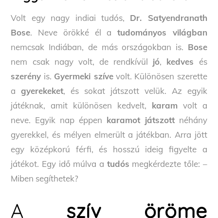
Volt egy nagy indiai tudós,
Dr. Satyendranath
Bose
. Neve örökké él a
tudományos világban
nemcsak Indiában, de más országokban is.
Bose
nem csak nagy volt, de rendkívül
jó
,
kedves
és
szerény
is.
Gyermeki szíve
volt. Különösen szerette
a
gyerekeket
, és sokat játszott velük. Az egyik
játéknak, amit különösen kedvelt,
karam
volt a
neve. Egyik nap éppen
karamot játszott
néhány
gyerekkel, és mélyen elmerült a játékban. Arra jött
egy középkorú férfi, és hosszú ideig figyelte a
játékot. Egy idő múlva a
tudós
megkérdezte tőle: –
Miben segíthetek?
A
szív öröme