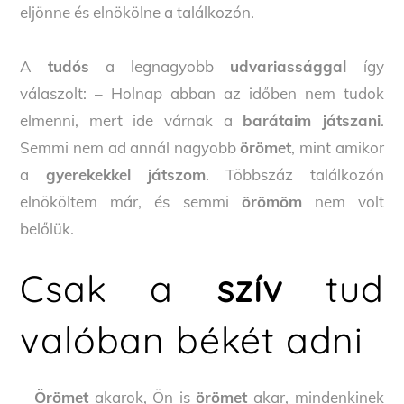
eljönne és elnökölne a találkozón.
A
tudós
a legnagyobb
udvariassággal
így
válaszolt: – Holnap abban az időben nem tudok
elmenni, mert ide várnak a
barátaim játszani
.
Semmi nem ad annál nagyobb
örömet
, mint amikor
a
gyerekekkel játszom
. Többszáz találkozón
elnököltem már, és semmi
örömöm
nem volt
belőlük.
Csak a
szív
tud
valóban békét adni
–
Örömet
akarok, Ön is
örömet
akar, mindenkinek