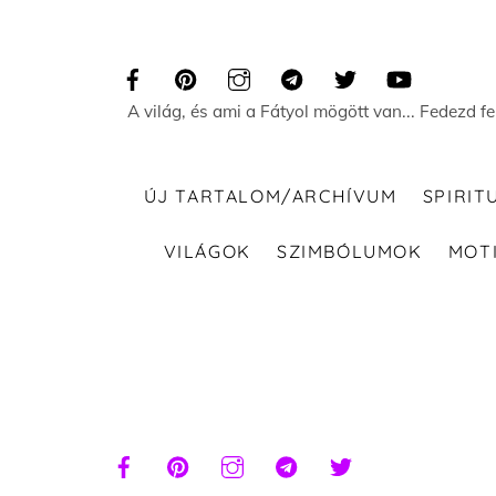
Skip
to
content
A világ, és ami a Fátyol mögött van... Fedezd f
ÚJ TARTALOM/ARCHÍVUM
SPIRIT
VILÁGOK
SZIMBÓLUMOK
MOT