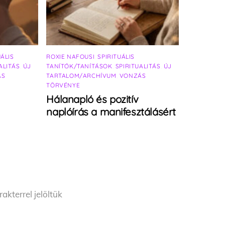
UÁLIS
ROXIE NAFOUSI
,
SPIRITUÁLIS
ALITÁS
,
ÚJ
TANÍTÓK/TANÍTÁSOK
,
SPIRITUALITÁS
,
ÚJ
ÁS
TARTALOM/ARCHÍVUM
,
VONZÁS
TÖRVÉNYE
Hálanapló és pozitív
naplóírás a manifesztálásért
akterrel jelöltük