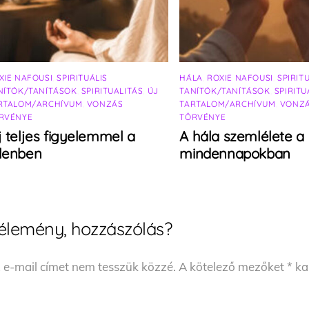
XIE NAFOUSI
,
SPIRITUÁLIS
HÁLA
,
ROXIE NAFOUSI
,
SPIRIT
NÍTÓK/TANÍTÁSOK
,
SPIRITUALITÁS
,
ÚJ
TANÍTÓK/TANÍTÁSOK
,
SPIRITU
RTALOM/ARCHÍVUM
,
VONZÁS
TARTALOM/ARCHÍVUM
,
VONZ
RVÉNYE
TÖRVÉNYE
j teljes figyelemmel a
A hála szemlélete a
elenben
mindennapokban
élemény, hozzászólás?
 e-mail címet nem tesszük közzé.
A kötelező mezőket
*
kar