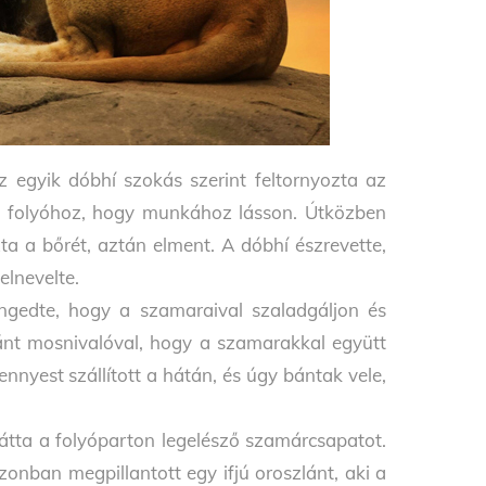
egyik dóbhí szokás szerint feltornyozta az
 a folyóhoz, hogy munkához lásson. Útközben
ta a bőrét, aztán elment. A dóbhí észrevette,
elnevelte.
ngedte, hogy a szamaraival szaladgáljon és
zlánt mosnivalóval, hogy a szamarakkal együtt
ennyest szállított a hátán, és úgy bántak vele,
látta a folyóparton legelésző szamárcsapatot.
onban megpillantott egy ifjú oroszlánt, aki a