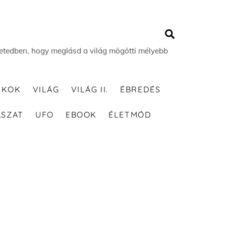
Search
 életedben, hogy meglásd a világ mögötti mélyebb
TKOK
VILÁG
VILÁG II.
ÉBREDÉS
ÁSZAT
UFO
EBOOK
ÉLETMÓD