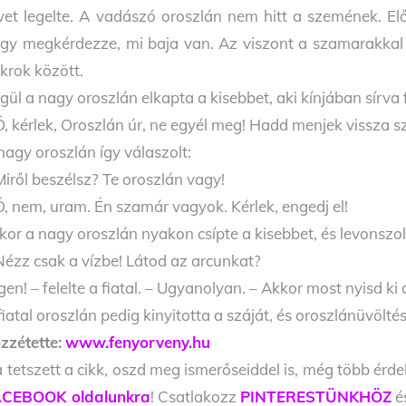
vet legelte. A vadászó oroszlán nem hitt a szemének. Elő
gy megkérdezze, mi baja van. Az viszont a szamarakkal e
krok között.
gül a nagy oroszlán elkapta a kisebbet, aki kínjában sírva fa
Ó, kérlek, Oroszlán úr, ne egyél meg! Hadd menjek vissza 
nagy oroszlán így válaszolt:
Miről beszélsz? Te oroszlán vagy!
Ó, nem, uram. Én szamár vagyok. Kérlek, engedj el!
kor a nagy oroszlán nyakon csípte a kisebbet, és levonszol
Nézz csak a vízbe! Látod az arcunkat?
Igen! – felelte a fiatal. – Ugyanolyan. – Akkor most nyisd ki 
fiatal oroszlán pedig kinyitotta a száját, és oroszlánüvöltés
zzétette:
www.fenyorveny.hu
 tetszett a cikk, oszd meg ismerőseiddel is, még több érde
CEBOOK oldalunkra
! Csatlakozz
PINTERESTÜNKHÖZ
é