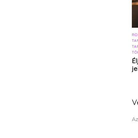
RO
TA
TA
TÖ
Él
j
V
Az