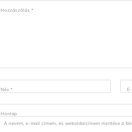
Hozzászólás
*
Név
*
E-
Honlap
A nevem, e-mail címem, és weboldalcímem mentése a b