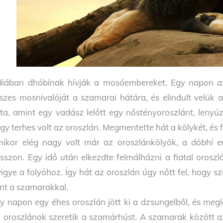
diában dhóbínak hívják a mosóembereket. Egy napon az 
szes mosnivalóját a szamarai hátára, és elindult velük
tta, amint egy vadász lelőtt egy nőstényoroszlánt, lenyúz
gy terhes volt az oroszlán. Megmentette hát a kölykét, és f
ikor elég nagy volt már az oroszlánkölyök, a dóbhí e
tsszon. Egy idő után elkezdte felmálházni a fiatal oros
vigye a folyóhoz. Így hát az oroszlán úgy nőtt fel, hogy sz
nt a szamarakkal.
y napon egy éhes oroszlán jött ki a dzsungelből, és meg
 oroszlánok szeretik a szamárhúst. A szamarak között az