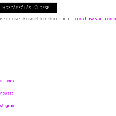
is site uses Akismet to reduce spam.
Learn how your comme
acebook
nterest
nstagram