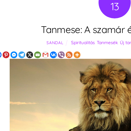
13
Tanmese: A szamár é
Spiritualitás
,
Tanmesék
,
Új t
SANDAL