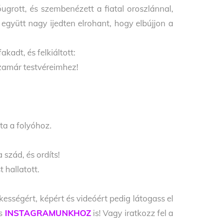
ugrott, és szembenézett a fiatal oroszlánnal,
gyütt nagy ijedten elrohant, hogy elbújjon a
kadt, és felkiáltott:
szamár testvéreimhez!
ta a folyóhoz.
a szád, és ordíts!
t hallatott.
kességért, képért és videóért pedig látogass el
s
INSTAGRAMUNKHOZ
is! Vagy iratkozz fel a