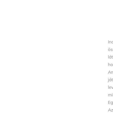
In
ös
lá
ho
Am
já
le
mi
Eg
Az