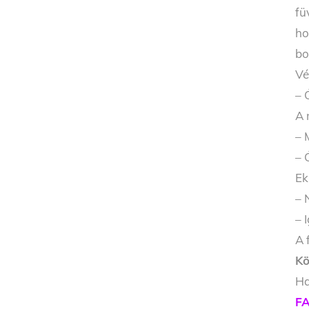
fü
ho
bo
Vé
– 
A 
– 
– 
Ek
– 
– 
A 
Kö
Ha
FA