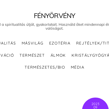
FÉNYÖRVÉNY
el a spiritualitás útját, gyakorlatait. Használd őket mindennapi
valóságot.
UALITÁS
MÁSVILÁG
EZOTÉRIA
REJTÉLYEK/TI
IVÁCIÓ
TERMÉSZET
ÁLMOK
KRISTÁLYGYÓGY
TERMÉSZETES/BIO
MÉDIA
2023
09