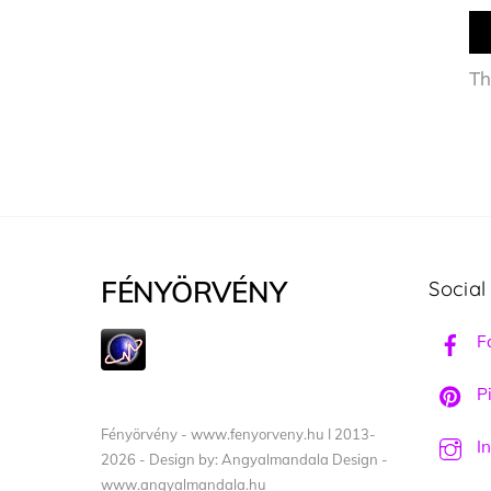
Th
FÉNYÖRVÉNY
Social
F
Pi
Fényörvény - www.fenyorveny.hu I 2013-
I
2026 - Design by: Angyalmandala Design -
www.angyalmandala.hu