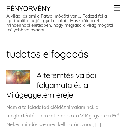
Skip
Men
FÉNYÖRVÉNY
to
A világ, és ami a Fátyol mögött van... Fedezd fel a
spiritualitás útját, gyakorlatait. Használd őket
content
mindennapi életedben, hogy meglásd a világ mögötti
mélyebb valóságot.
tudatos elfogadás
A teremtés valódi
folyamata és a
Világegyetem ereje
Nem a te feladatod előidézni valaminek a
megtörténtét – erre ott vannak a Világegyetem Erői.
Neked mindössze meg kell határoznod, […]