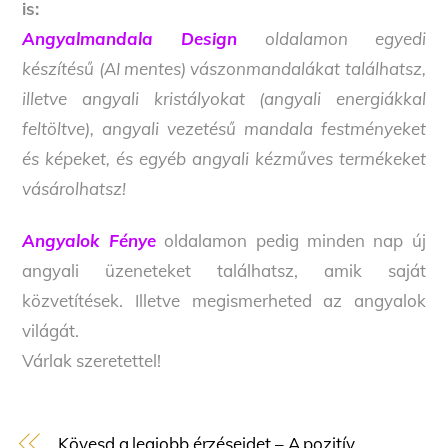
is:
Angyalmandala Design
oldalamon egyedi
készítésű (AI mentes) vászonmandalákat találhatsz,
illetve angyali kristályokat (angyali energiákkal
feltöltve), angyali vezetésű mandala festményeket
és képeket, és egyéb angyali kézműves termékeket
vásárolhatsz!
Angyalok Fénye
oldalamon pedig minden nap új
angyali üzeneteket találhatsz, amik saját
közvetítések. Illetve megismerheted az angyalok
világát.
Várlak szeretettel!
Kövesd a legjobb érzéseidet – A pozitív