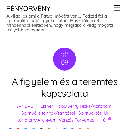
Skip
Men
FÉNYÖRVÉNY
to
A világ, és ami a Fátyol mögött van... Fedezd fel a
spiritualitás útját, gyakorlatait. Használd őket
content
mindennapi életedben, hogy meglásd a világ mögötti
mélyebb valóságot.
2025
11
09
A figyelem és a teremtés
kapcsolata
Esther Hicks/Jerry Hicks/Abraham
,
SANDAL
Spirituális tanítók/tanítások
,
Spiritualitás
,
Új
tartalom/Archívum
,
Vonzás Törvénye
0