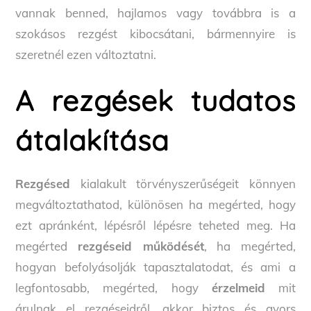
vannak benned, hajlamos vagy továbbra is a
szokásos rezgést kibocsátani, bármennyire is
szeretnél ezen változtatni.
A rezgések tudatos
átalakítása
Rezgésed
kialakult törvényszerűségeit könnyen
megváltoztathatod, különösen ha megérted, hogy
ezt apránként, lépésről lépésre teheted meg. Ha
megérted
rezgéseid működését
, ha megérted,
hogyan befolyásolják tapasztalatodat, és ami a
legfontosabb, megérted, hogy
érzelmeid
mit
árulnak el rezgéseidről, akkor biztos és gyors