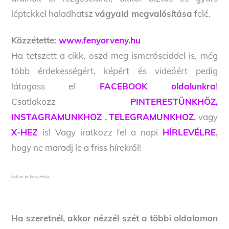
léptekkel haladhatsz
vágyaid megvalósítása
felé.
Közzétette:
www.fenyorveny.hu
Ha tetszett a cikk, oszd meg ismerőseiddel is, még
több érdekességért, képért és videóért pedig
látogass el
FACEBOOK oldalunkra
!
Csatlakozz
PINTERESTÜNKHÖZ,
INSTAGRAMUNKHOZ
,
TELEGRAMUNKHOZ
,
vagy
X-HEZ
is! Vagy iratkozz fel a napi
HÍRLEVÉLRE
,
hogy ne maradj le a friss hírekről!
Esther és Jerry Hicks
Ha szeretnél, akkor nézzél szét a többi oldalamon