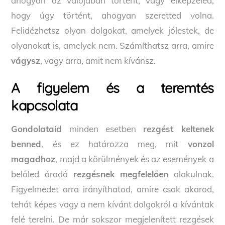
ahogyan az valójában történt, vagy elképzeled,
hogy úgy történt, ahogyan szeretted volna.
Felidézhetsz olyan dolgokat, amelyek jólestek, de
olyanokat is, amelyek nem. Számíthatsz arra, amire
vágysz
, vagy arra, amit nem kívánsz.
A figyelem és a teremtés
kapcsolata
Gondolataid
minden esetben
rezgést keltenek
benned
, és ez határozza meg, mit
vonzol
magadhoz
, majd a körülmények és az események a
belőled áradó
rezgésnek megfelelően
alakulnak.
Figyelmedet arra irányíthatod, amire csak akarod,
tehát képes vagy a nem kívánt dolgokról a kívántak
felé terelni. De már sokszor megjelenített rezgések