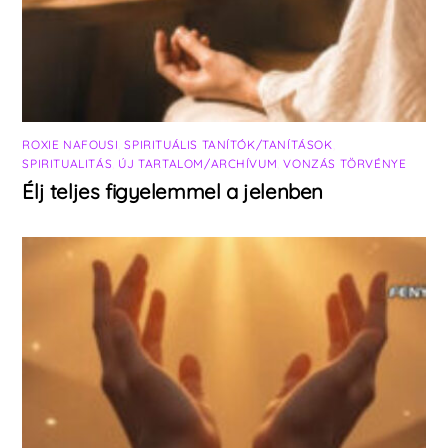
ROXIE NAFOUSI
,
SPIRITUÁLIS TANÍTÓK/TANÍTÁSOK
,
SPIRITUALITÁS
,
ÚJ TARTALOM/ARCHÍVUM
,
VONZÁS TÖRVÉNYE
Élj teljes figyelemmel a jelenben