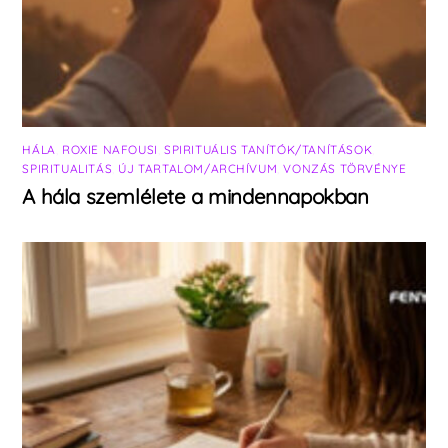
HÁLA
,
ROXIE NAFOUSI
,
SPIRITUÁLIS TANÍTÓK/TANÍTÁSOK
,
SPIRITUALITÁS
,
ÚJ TARTALOM/ARCHÍVUM
,
VONZÁS TÖRVÉNYE
A hála szemlélete a mindennapokban