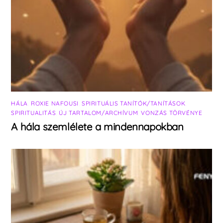
HÁLA
,
ROXIE NAFOUSI
,
SPIRITUÁLIS TANÍTÓK/TANÍTÁSOK
,
SPIRITUALITÁS
,
ÚJ TARTALOM/ARCHÍVUM
,
VONZÁS TÖRVÉNYE
A hála szemlélete a mindennapokban