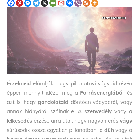
Érzelmeid
elárulják, hogy pillanatnyi vágyaid révén
éppen mennyit idézel meg a
Forrásenergiából
, és
azt is, hogy
gondolataid
döntően vágyadról, vagy
annak hiányáról szólnak-e. A
szenvedély
vagy a
lelkesedés
érzése arra utal, hogy nagyon erős
vágy
sűrűsödik össze egyetlen pillanatban; a
düh
vagy a