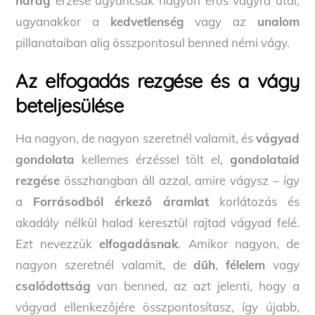
harag
érzése ugyancsak nagyon erős vágyra utal;
ugyanakkor a
kedvetlenség
vagy az
unalom
pillanataiban alig összpontosul benned némi vágy.
Az elfogadás rezgése és a vágy
beteljesülése
Ha nagyon, de nagyon szeretnél valamit, és
vágyad
gondolata
kellemes érzéssel tölt el,
gondolataid
rezgése
összhangban áll azzal, amire vágysz – így
a
Forrásodból érkező áramlat
korlátozás és
akadály nélkül halad keresztül rajtad vágyad felé.
Ezt nevezzük
elfogadásnak
. Amikor nagyon, de
nagyon szeretnél valamit, de
düh
,
félelem
vagy
csalódottság
van benned, az azt jelenti, hogy a
vágyad ellenkezőjére összpontosítasz, így újabb,