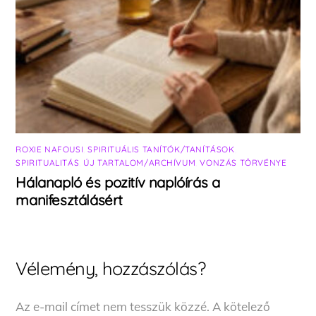
ROXIE NAFOUSI
,
SPIRITUÁLIS TANÍTÓK/TANÍTÁSOK
,
SPIRITUALITÁS
,
ÚJ TARTALOM/ARCHÍVUM
,
VONZÁS TÖRVÉNYE
Hálanapló és pozitív naplóírás a
manifesztálásért
Vélemény, hozzászólás?
Az e-mail címet nem tesszük közzé.
A kötelező