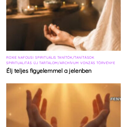
ROXIE NAFOUSI
,
SPIRITUÁLIS TANÍTÓK/TANÍTÁSOK
,
SPIRITUALITÁS
,
ÚJ TARTALOM/ARCHÍVUM
,
VONZÁS TÖRVÉNYE
Élj teljes figyelemmel a jelenben