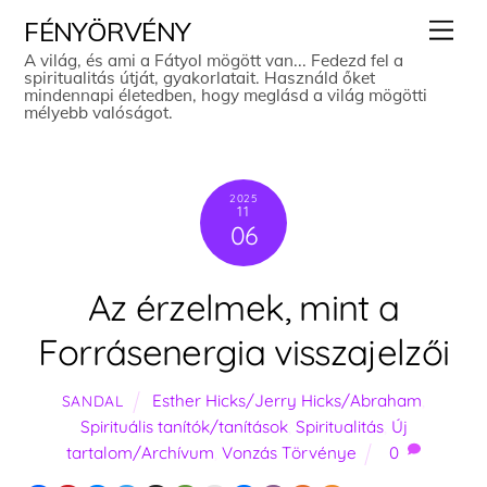
Skip
Men
FÉNYÖRVÉNY
to
A világ, és ami a Fátyol mögött van... Fedezd fel a
spiritualitás útját, gyakorlatait. Használd őket
content
mindennapi életedben, hogy meglásd a világ mögötti
mélyebb valóságot.
2025
11
06
Az érzelmek, mint a
Forrásenergia visszajelzői
Esther Hicks/Jerry Hicks/Abraham
,
SANDAL
Spirituális tanítók/tanítások
,
Spiritualitás
,
Új
tartalom/Archívum
,
Vonzás Törvénye
0