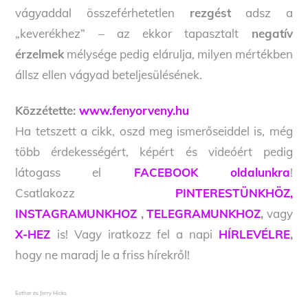
vágyaddal összeférhetetlen
rezgést
adsz a
„keverékhez” – az ekkor tapasztalt
negatív
érzelmek
mélysége pedig elárulja, milyen mértékben
állsz ellen vágyad beteljesülésének.
Közzétette:
www.fenyorveny.hu
Ha tetszett a cikk, oszd meg ismerőseiddel is, még
több érdekességért, képért és videóért pedig
látogass el
FACEBOOK oldalunkra
!
Csatlakozz
PINTERESTÜNKHÖZ,
INSTAGRAMUNKHOZ
,
TELEGRAMUNKHOZ
,
vagy
X-HEZ
is! Vagy iratkozz fel a napi
HÍRLEVÉLRE
,
hogy ne maradj le a friss hírekről!
Esther és Jerry Hicks