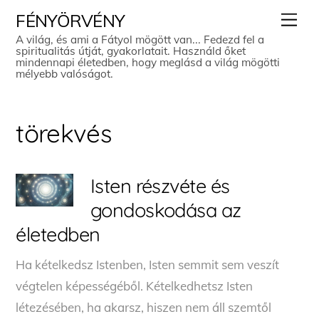
Skip
Men
FÉNYÖRVÉNY
to
A világ, és ami a Fátyol mögött van... Fedezd fel a
spiritualitás útját, gyakorlatait. Használd őket
content
mindennapi életedben, hogy meglásd a világ mögötti
mélyebb valóságot.
törekvés
Isten részvéte és
gondoskodása az
életedben
Ha kételkedsz Istenben, Isten semmit sem veszít
végtelen képességéből. Kételkedhetsz Isten
létezésében, ha akarsz, hiszen nem áll szemtől