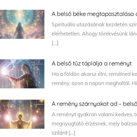
A belső béke megtapasztalása a 
Spirituális utazásának kezdetén szi
elérhetetlen. Ahogy törekvésünk lá
[…]
A belső tűz táplálja a reményt
Ha a földön akarsz élni, remélned k
remény, azon a napon meghaltál. Hi
A remény szárnyakat ad – bels
A reményt gyakran valami kedves, t
megnyugtató érzésnek, mely balzsa
szilárd […]