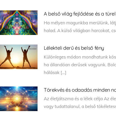
A belső világ fejlődése és a türe
Ha mélyen magunkba merülünk, látjuk
halad. A külső világban harcokat, cs
Lélekteli derű és belső fény
Különleges módon mondhatunk köszö
ha állandóan derűsek vagyunk. Bol
hálásak […]
Törekvés és odaadás minden n
Az életjátszma és a lélek célja Az 
vagy tudattalanul, a belső tökéletessé