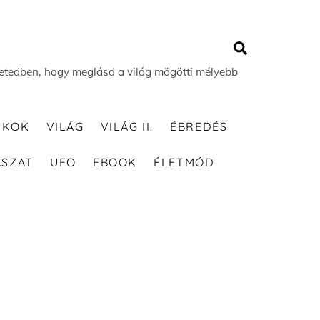
Search
 életedben, hogy meglásd a világ mögötti mélyebb
TKOK
VILÁG
VILÁG II.
ÉBREDÉS
ÁSZAT
UFO
EBOOK
ÉLETMÓD