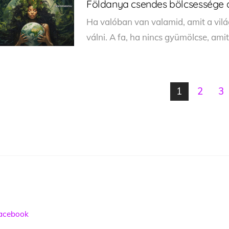
Földanya csendes bölcsessége a
Ha valóban van valamid, amit a vil
válni. A fa, ha nincs gyümölcse, ami
1
2
3
acebook