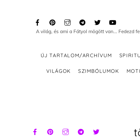
Skip
to
content
A világ, és ami a Fátyol mögött van... Fedezd f
ÚJ TARTALOM/ARCHÍVUM
SPIRIT
VILÁGOK
SZIMBÓLUMOK
MOT
t