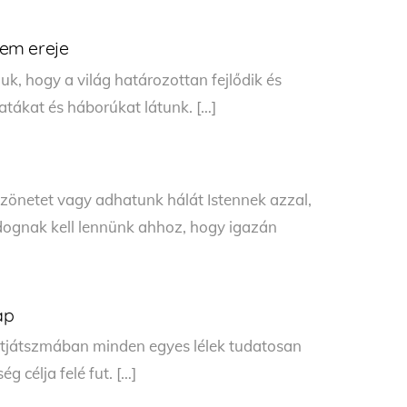
lem ereje
, hogy a világ határozottan fejlődik és
atákat és háborúkat látunk. […]
netet vagy adhatunk hálát Istennek azzal,
dognak kell lennünk ahhoz, hogy igazán
ap
életjátszmában minden egyes lélek tudatosan
g célja felé fut. […]