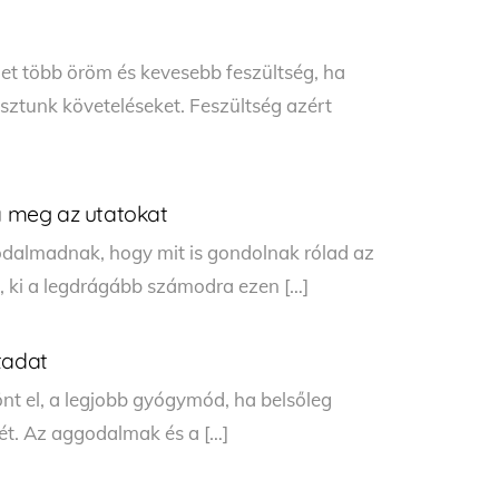
et több öröm és kevesebb feszültség, ha
ztunk követeléseket. Feszültség azért
 meg az utatokat
odalmadnak, hogy mit is gondolnak rólad az
, ki a legdrágább számodra ezen […]
tadat
t el, a legjobb gyógymód, ha belsőleg
tét. Az aggodalmak és a […]