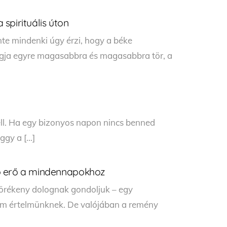
spirituális úton
nte mindenki úgy érzi, hogy a béke
ngja egyre magasabbra és magasabbra tör, a
ell. Ha egy bizonyos napon nincs benned
ggy a […]
ő erő a mindennapokhoz
örékeny dolognak gondoljuk – egy
m értelmünknek. De valójában a remény