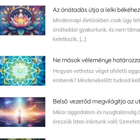
Az önátadás útja a lelki békéhez
Mindennapi életünkben csak úgy leh
önátadást gyakorlunk, és nem támas
keletkezik, […]
Ne mások véleménye határozza
Hogyan vethetsz véget afeletti agg
emberek? Mindenekelőtt tudnod kell
Belső vezetőd megvilágítja az u
Mikor aggodalom és nyugtalanság ön
érezzük Isten irántunk való Szerete