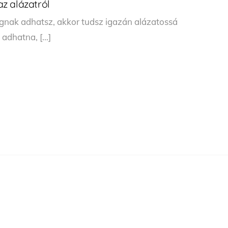
z alázatról
ágnak adhatsz, akkor tudsz igazán alázatossá
t adhatna, […]