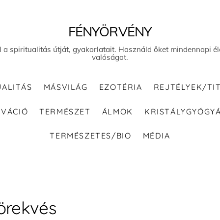
FÉNYÖRVÉNY
el a spiritualitás útját, gyakorlatait. Használd őket mindennapi
valóságot.
UALITÁS
MÁSVILÁG
EZOTÉRIA
REJTÉLYEK/TI
IVÁCIÓ
TERMÉSZET
ÁLMOK
KRISTÁLYGYÓGY
TERMÉSZETES/BIO
MÉDIA
örekvés