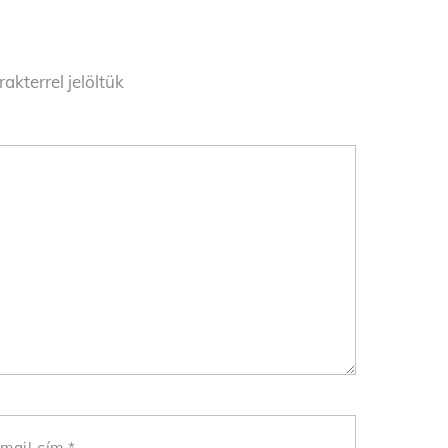
akterrel jelöltük
mail cím
*