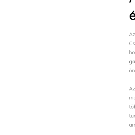
é
A
Cs
ho
g
ön
A
ma
tö
tu
am