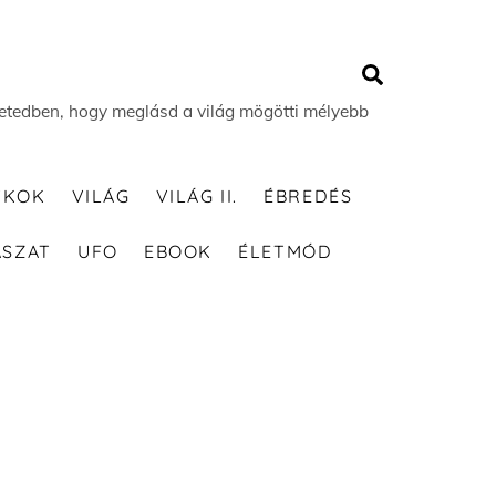
Search
 életedben, hogy meglásd a világ mögötti mélyebb
TKOK
VILÁG
VILÁG II.
ÉBREDÉS
ÁSZAT
UFO
EBOOK
ÉLETMÓD