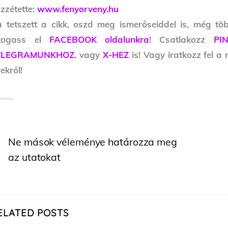
zzétette:
www.fenyorveny.hu
 tetszett a cikk, oszd meg ismerőseiddel is, még tö
átogass el
FACEBOOK oldalunkra
! Csatlakozz
PI
ELEGRAMUNKHOZ
, vagy
X-HEZ
is! Vagy iratkozz fel a
rekről!
Chinmoy
Ne mások véleménye határozza meg
az utatokat
ELATED POSTS