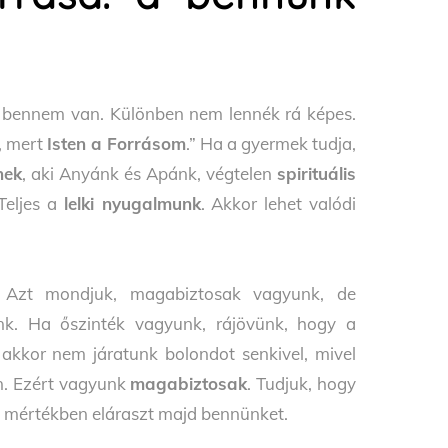
n bennem van. Különben nem lennék rá képes.
, mert
Isten a Forrásom
.” Ha a gyermek tudja,
nek
, aki Anyánk és Apánk, végtelen
spirituális
Teljes a
lelki nyugalmunk
. Akkor lehet valódi
 Azt mondjuk, magabiztosak vagyunk, de
k. Ha őszinték vagyunk, rájövünk, hogy a
akkor nem járatunk bolondot senkivel, mivel
n. Ezért vagyunk
magabiztosak
. Tudjuk, hogy
 mértékben eláraszt majd bennünket.