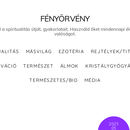
FÉNYÖRVÉNY
el a spiritualitás útját, gyakorlatait. Használd őket mindennapi
valóságot.
UALITÁS
MÁSVILÁG
EZOTÉRIA
REJTÉLYEK/TI
IVÁCIÓ
TERMÉSZET
ÁLMOK
KRISTÁLYGYÓGY
TERMÉSZETES/BIO
MÉDIA
2025
05