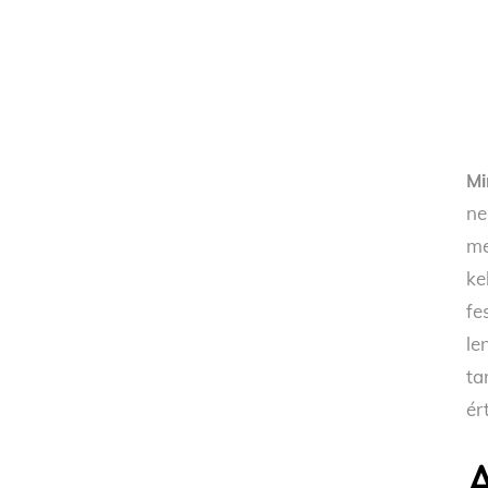
Mi
ne
me
ke
fe
le
ta
ér