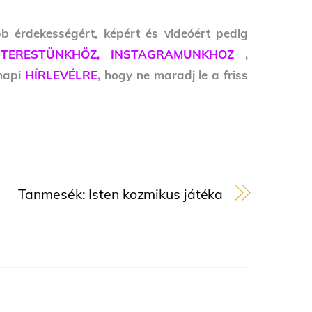
bb érdekességért, képért és videóért pedig
NTERESTÜNKHÖZ,
INSTAGRAMUNKHOZ
,
 napi
HÍRLEVÉLRE
, hogy ne maradj le a friss
Tanmesék: Isten kozmikus játéka