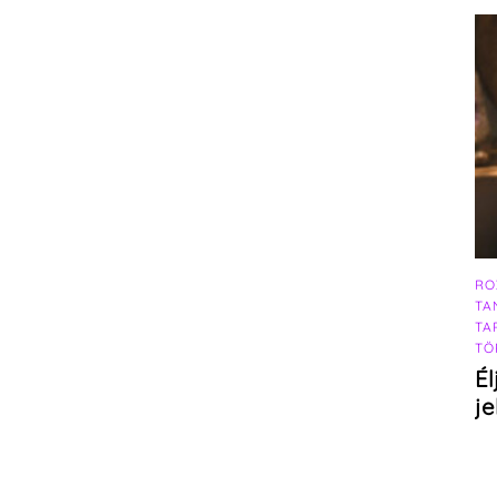
RO
TA
TA
TÖ
Él
j