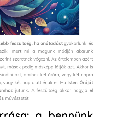
ebb feszültség, ha
önátadást
gyakorlunk, és
tkezik, mert mi a magunk módján akarunk
zerint szeretnék végezni. Az értelemben azért
nyt, mások pedig másképp látják azt. Akkor is
sinálni azt, amihez két órára, vagy két napra
a, vagy két nap alatt érjük el. Ha
Isten Óráját
ömhöz
jutunk. A feszültség akkor hagyja el
ás
művészetét.
rrása: a bennünk