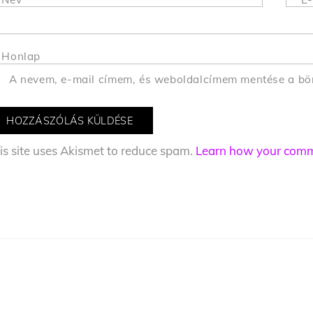
Honlap
A nevem, e-mail címem, és weboldalcímem mentése a b
is site uses Akismet to reduce spam.
Learn how your comme