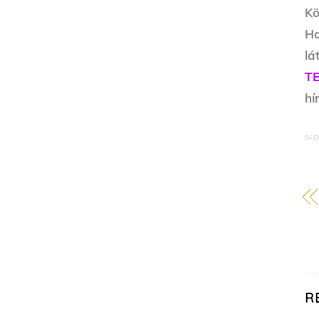
Kö
Ha
l
T
hí
Sri 
R