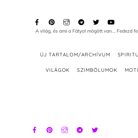
Skip
to
content
A világ, és ami a Fátyol mögött van... Fedezd f
ÚJ TARTALOM/ARCHÍVUM
SPIRIT
VILÁGOK
SZIMBÓLUMOK
MOT