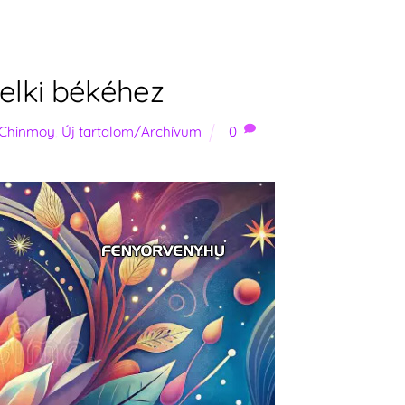
lelki békéhez
 Chinmoy
,
Új tartalom/Archívum
0