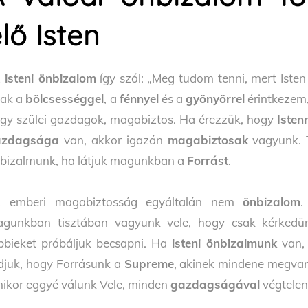
lő Isten
z
isteni önbizalom
így szól: „Meg tudom tenni, mert Iste
ak a
bölcsességgel
, a
fénnyel
és a
gyönyörrel
érintkezem
gy szülei gazdagok, magabiztos. Ha érezzük, hogy
Isten
azdagsága
van, akkor igazán
magabiztosak
vagyunk. 
bizalmunk, ha látjuk magunkban a
Forrást
.
z emberi magabiztosság egyáltalán nem
önbizalom
.
gunkban tisztában vagyunk vele, hogy csak kérkedün
bbieket próbáljuk becsapni. Ha
isteni önbizalmunk
van, 
djuk, hogy Forrásunk a
Supreme
, akinek mindene megva
ikor eggyé válunk Vele, minden
gazdagságával
végtelen