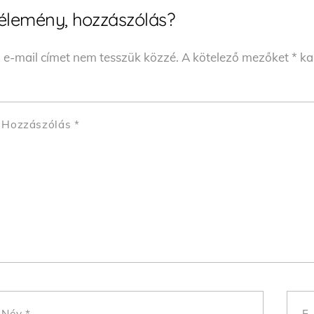
élemény, hozzászólás?
 e-mail címet nem tesszük közzé.
A kötelező mezőket
*
kar
Hozzászólás
*
Név
*
E-