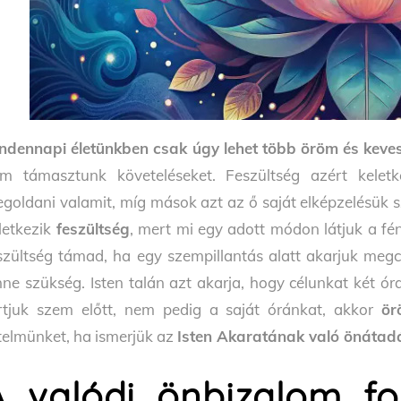
ndennapi életünkben csak úgy lehet több öröm és keves
m támasztunk követeléseket. Feszültség azért kele
goldani valamit, míg mások azt az ő saját elképzelésük s
letkezik
feszültség
, mert mi egy adott módon látjuk a fé
szültség támad, ha egy szempillantás alatt akarjuk megc
nne szükség. Isten talán azt akarja, hogy célunkat két ór
rtjuk szem előtt, nem pedig a saját óránkat, akkor
ör
telmünket, ha ismerjük az
Isten Akaratának való önátad
A valódi önbizalom fo