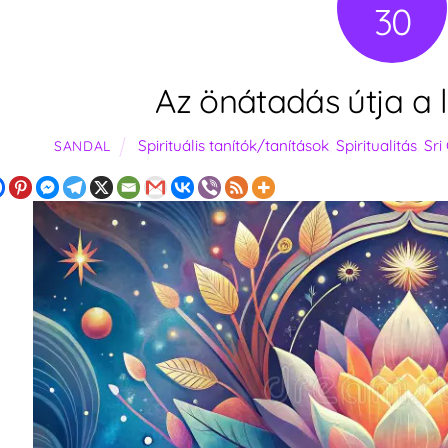
30
Az önátadás útja a 
Spirituális tanítók/tanítások
,
Spiritualitás
,
Sri
SANDAL