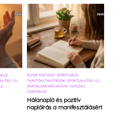
UÁLIS
ROXIE NAFOUSI
,
SPIRITUÁLIS
ALITÁS
,
ÚJ
TANÍTÓK/TANÍTÁSOK
,
SPIRITUALITÁS
,
ÚJ
ÁS
TARTALOM/ARCHÍVUM
,
VONZÁS
TÖRVÉNYE
Hálanapló és pozitív
naplóírás a manifesztálásért