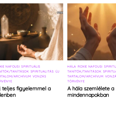
XIE NAFOUSI
,
SPIRITUÁLIS
HÁLA
,
ROXIE NAFOUSI
,
SPIRIT
NÍTÓK/TANÍTÁSOK
,
SPIRITUALITÁS
,
ÚJ
TANÍTÓK/TANÍTÁSOK
,
SPIRITU
RTALOM/ARCHÍVUM
,
VONZÁS
TARTALOM/ARCHÍVUM
,
VONZ
RVÉNYE
TÖRVÉNYE
j teljes figyelemmel a
A hála szemlélete a
elenben
mindennapokban