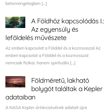
betonrengetegben […]
A Földhöz kapcsolódás I.:
Az egyensúly és
leföldelés művészete
Az emberi kapcsolat a Földdel és a kozmosszal Az
emberi kapcsolat a Földdel és a kozmosszal
nemcsak fizikai, hanem spirituális […]
Földméretű, lakható
bolygót találtak a Kepler
adataiban
A NASA Kepler-űrtávcsövének adatait újra