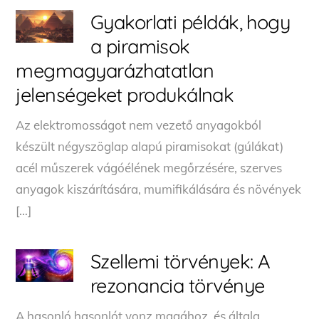
Gyakorlati példák, hogy
a piramisok
megmagyarázhatatlan
jelenségeket produkálnak
Az elektromosságot nem vezető anyagokból
készült négyszöglap alapú piramisokat (gúlákat)
acél műszerek vágóélének megőrzésére, szerves
anyagok kiszárítására, mumifikálására és növények
[…]
Szellemi törvények: A
rezonancia törvénye
A hasonló hasonlót vonz magához, és általa