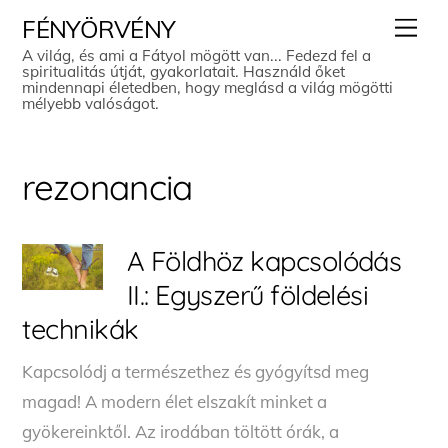
Skip
Men
FÉNYÖRVÉNY
to
A világ, és ami a Fátyol mögött van... Fedezd fel a
spiritualitás útját, gyakorlatait. Használd őket
content
mindennapi életedben, hogy meglásd a világ mögötti
mélyebb valóságot.
rezonancia
A Földhöz kapcsolódás
II.: Egyszerű földelési
technikák
Kapcsolódj a természethez és gyógyítsd meg
magad! A modern élet elszakít minket a
gyökereinktől. Az irodában töltött órák, a