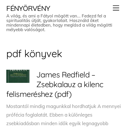
Skip
Men
FÉNYÖRVÉNY
to
A világ, és ami a Fátyol mögött van... Fedezd fel a
spiritualitás útját, gyakorlatait. Használd őket
content
mindennapi életedben, hogy meglásd a világ mögötti
mélyebb valóságot.
pdf könyvek
James Redfield –
Zsebkalauz a kilenc
felismeréshez (pdf)
Mostantól ​mindig magunkkal hordhatjuk A mennyei
prófécia foglalatát. Ebben a különleges
zsebkiadásban minden idők egyik legnagyobb