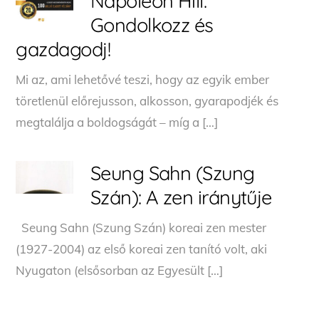
Napoleon Hill:
Gondolkozz ​és
gazdagodj!
Mi ​az, ami lehetővé teszi, hogy az egyik ember
töretlenül előrejusson, alkosson, gyarapodjék és
megtalálja a boldogságát – míg a […]
Seung Sahn (Szung
Szán): A zen iránytűje
Seung Sahn (Szung Szán) koreai zen mester
(1927-2004) az első koreai zen tanító volt, aki
Nyugaton (elsősorban az Egyesült […]