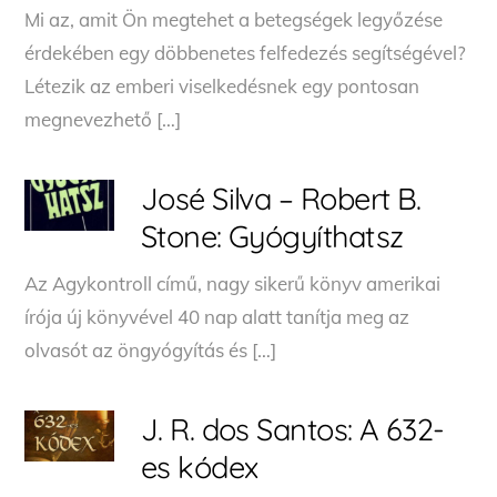
Mi az, amit Ön megtehet a betegségek legyőzése
érdekében egy döbbenetes felfedezés segítségével?
Létezik az emberi viselkedésnek egy pontosan
megnevezhető […]
José Silva – Robert B.
Stone: Gyógyíthatsz
Az Agykontroll című, nagy sikerű könyv amerikai
írója új könyvével 40 nap alatt tanítja meg az
olvasót az öngyógyítás és […]
J. R. dos Santos: A ​632-
es kódex