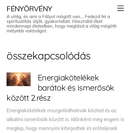
Skip
Men
FÉNYÖRVÉNY
to
A világ, és ami a Fátyol mögött van... Fedezd fel a
spiritualitás útját, gyakorlatait. Használd őket
content
mindennapi életedben, hogy meglásd a világ mögötti
mélyebb valóságot.
összekapcsolódás
Energiakötelékek
barátok és ismerősök
között 2.rész
Energiakötelékek mozgolódhatnak közted és az
alkalmi ismerősök között is. Időnként még engem is
meglep, hogy mennyire kiterjedtek és erőteljesek