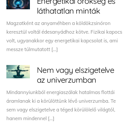
Energetikai örökség és
láthatatlan minták
Magzatként az anyaméhben a köldökzsinóron
keresztül voltál édesanyádhoz kötve. Fizikai kapocs
volt, ugyanakkor egy energetikai kapcsolat is, ami
messze túlmutatott […]
Nem vagy elszigetelve
az univerzumban
Mindannyiunkból energiaszálak hatalmas flottái
áramlanak ki a körülöttünk lévő univerzumba. Te
sem vagy elszigetelve a téged körülölelő világtól,
hanem mindennel […]