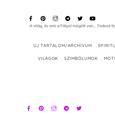
Skip
to
content
A világ, és ami a Fátyol mögött van... Fedezd f
ÚJ TARTALOM/ARCHÍVUM
SPIRIT
VILÁGOK
SZIMBÓLUMOK
MOT