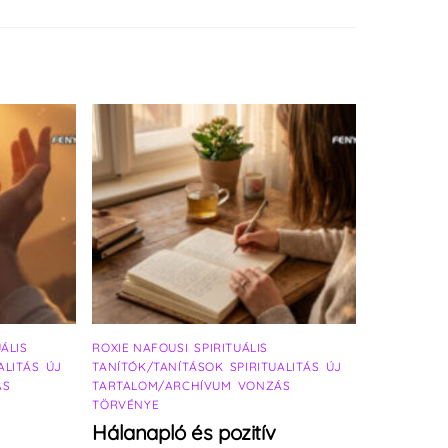
UÁLIS
ROXIE NAFOUSI
,
SPIRITUÁLIS
ALITÁS
,
ÚJ
TANÍTÓK/TANÍTÁSOK
,
SPIRITUALITÁS
,
ÚJ
ÁS
TARTALOM/ARCHÍVUM
,
VONZÁS
TÖRVÉNYE
Hálanapló és pozitív