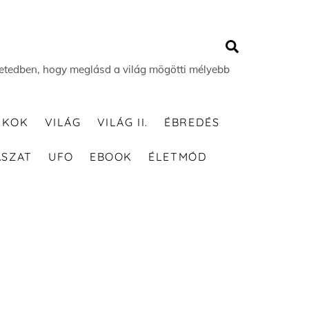
Search
 életedben, hogy meglásd a világ mögötti mélyebb
TKOK
VILÁG
VILÁG II.
ÉBREDÉS
ÁSZAT
UFO
EBOOK
ÉLETMÓD