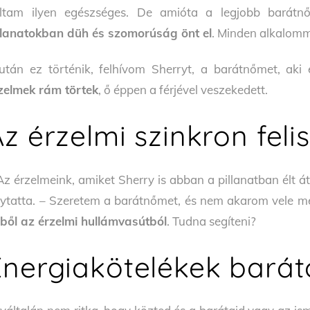
ltam ilyen egészséges. De amióta a legjobb barátn
llanatokban düh és szomorúság önt el
. Minden alkalomm
után ez történik, felhívom Sherryt, a barátnőmet, aki
zelmek rám törtek
, ő éppen a férjével veszekedett.
Az érzelmi szinkron fel
Az érzelmeink, amiket Sherry is abban a pillanatban élt
lytatta. – Szeretem a barátnőmet, és nem akarom vele m
ből az érzelmi hullámvasútból
. Tudna segíteni?
Energiakötelékek barát