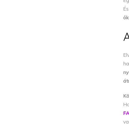
Eg
És
ők
El
ha
ny
át
Kö
Ha
FA
v