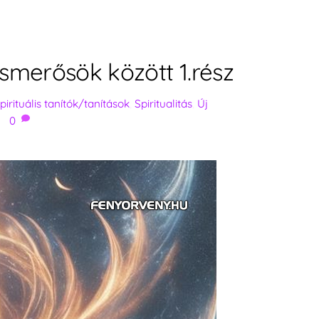
smerősök között 1.rész
pirituális tanítók/tanítások
,
Spiritualitás
,
Új
0