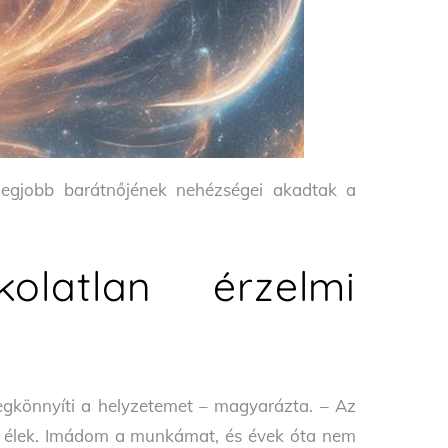
legjobb barátnőjének nehézségei akadtak a
olatlan érzelmi
gkönnyíti a helyzetemet – magyarázta. – Az
an élek. Imádom a munkámat, és évek óta nem