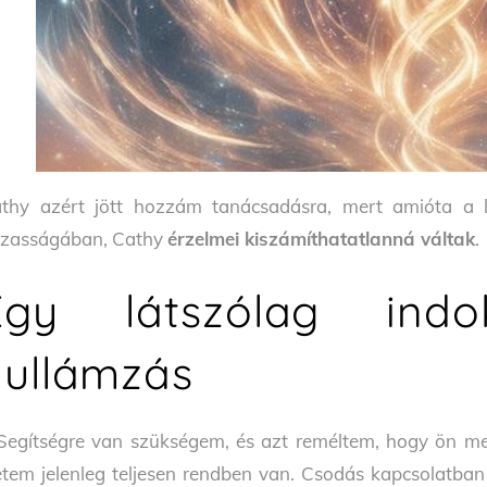
thy azért jött hozzám tanácsadásra, mert amióta a 
zasságában, Cathy
érzelmei kiszámíthatatlanná váltak
.
Egy látszólag indok
hullámzás
Segítségre van szükségem, és azt reméltem, hogy ön me
etem jelenleg teljesen rendben van. Csodás kapcsolatb