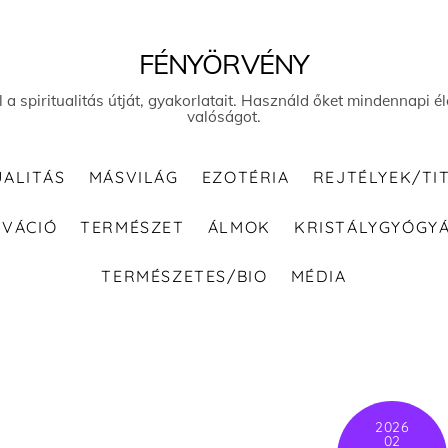
FÉNYÖRVÉNY
el a spiritualitás útját, gyakorlatait. Használd őket mindennapi
valóságot.
UALITÁS
MÁSVILÁG
EZOTÉRIA
REJTÉLYEK/TI
IVÁCIÓ
TERMÉSZET
ÁLMOK
KRISTÁLYGYÓGY
TERMÉSZETES/BIO
MÉDIA
2026
02