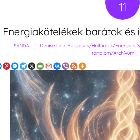
11
Energiakötelékek barátok és i
Denise Linn
,
Rezgések/Hullámok/Energiák
,
S
SANDAL
tartalom/Archívum