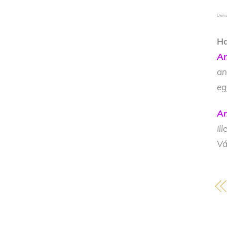
Denis
Ha
An
an
eg
An
Il
Vá