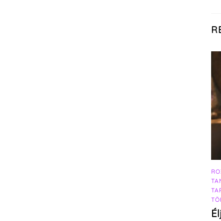
R
RO
TA
TA
TÖ
Él