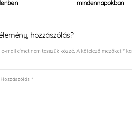
elenben
mindennapokban
élemény, hozzászólás?
 e-mail címet nem tesszük közzé.
A kötelező mezőket
*
kar
Hozzászólás
*