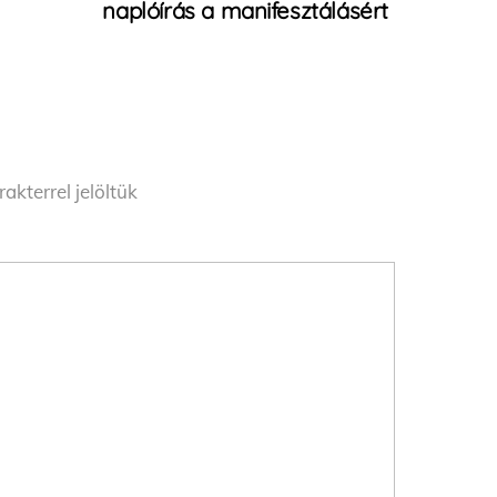
naplóírás a manifesztálásért
akterrel jelöltük