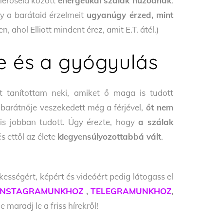
merőseid között
energetikai szálak húzódnak
.
gy a barátaid érzelmeit
ugyanúgy érzed, mint
en, ahol Elliott mindent érez, amit E.T. átél.)
e és a gyógyulás
t tanítottam neki, amiket ő maga is tudott
 barátnője veszekedett még a férjével,
őt nem
 is jobban tudott. Úgy érezte, hogy
a szálak
 és ettől az élete
kiegyensúlyozottabbá vált
.
kességért, képért és videóért pedig látogass el
INSTAGRAMUNKHOZ
,
TELEGRAMUNKHOZ
,
 maradj le a friss hírekről!