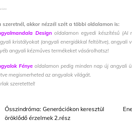
e Linn
 szeretnél, akkor nézzél szét a többi oldalamon is:
gyalmandala Design
oldalamon egyedi készítésű (AI m
gyali kristályokat (angyali energiákkal feltöltve), angyal
yéb angyali kézműves termékeket vásárolhatsz!
gyalok Fénye
oldalamon pedig minden nap új angyali üze
letve megismerheted az angyalok világát.
rlak szeretettel!
Ősszindróma: Generációkon keresztül
Ene
öröklődő érzelmek 2.rész