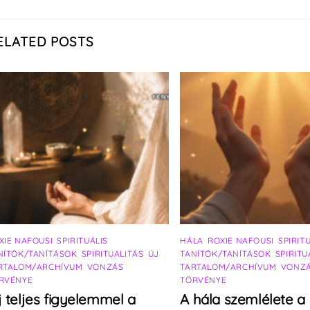
ELATED POSTS
XIE NAFOUSI
,
SPIRITUÁLIS
HÁLA
,
ROXIE NAFOUSI
,
SPIRIT
NÍTÓK/TANÍTÁSOK
,
SPIRITUALITÁS
,
ÚJ
TANÍTÓK/TANÍTÁSOK
,
SPIRITU
RTALOM/ARCHÍVUM
,
VONZÁS
TARTALOM/ARCHÍVUM
,
VONZ
RVÉNYE
TÖRVÉNYE
j teljes figyelemmel a
A hála szemlélete a