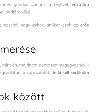
őmnek gondjai vannak a férjével,
váratlan
al padlóra küld.
 elmesélni, hogy akkor, amikor ezek az
erős
ismerése
 át, mint én, majdnem pontosan megegyeznek –
egszakítani a kapcsolatot, de
ki kell kerülnöm
ok között