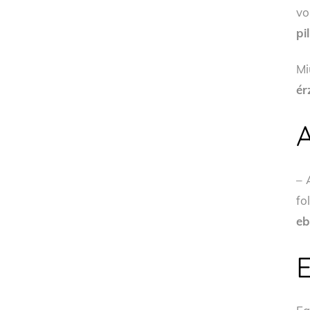
vo
pi
Mi
ér
– 
fo
eb