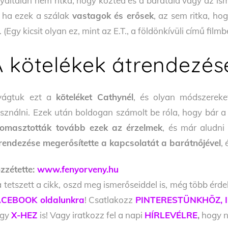
yáltalán nem ritka, hogy közted és a barátaid vagy az is
 ha ezek a szálak
vastagok és erősek
, az sem ritka, ho
. (Egy kicsit olyan ez, mint az E.T., a földönkívüli című filmb
A kötelékek átrendezés
vágtuk ezt a
köteléket Cathynél
, és olyan módszereke
sználni. Ezek után boldogan számolt be róla, hogy bár a
omasztották tovább ezek az érzelmek
, és már aludni
rendezése megerősítette a kapcsolatát a barátnőjével
,
zzétette:
www.fenyorveny.hu
 tetszett a cikk, oszd meg ismerőseiddel is, még több érde
CEBOOK oldalunkra
! Csatlakozz
PINTERESTÜNKHÖZ,
agy
X-HEZ
is! Vagy iratkozz fel a napi
HÍRLEVÉLRE
,
hogy ne