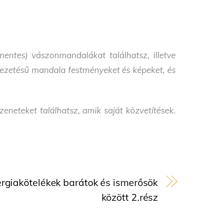
entes) vászonmandalákat találhatsz, illetve
i vezetésű mandala festményeket és képeket, és
neteket találhatsz, amik saját közvetítések.
rgiakötelékek barátok és ismerősök
között 2.rész