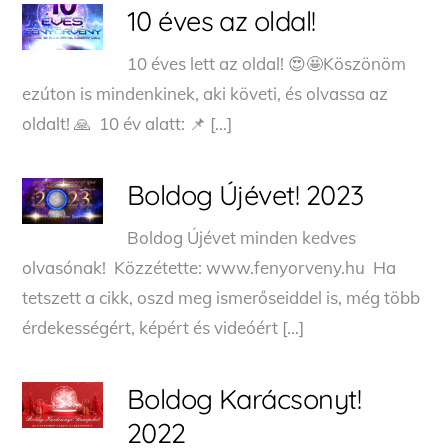
10 éves az oldal!
10 éves lett az oldal! 😍🤩Köszönöm
ezúton is mindenkinek, aki követi, és olvassa az
oldalt! 🙏 10 év alatt: 📌 […]
Boldog Újévet! 2023
Boldog Újévet minden kedves
olvasónak! Közzétette: www.fenyorveny.hu Ha
tetszett a cikk, oszd meg ismerőseiddel is, még több
érdekességért, képért és videóért […]
Boldog Karácsonyt!
2022