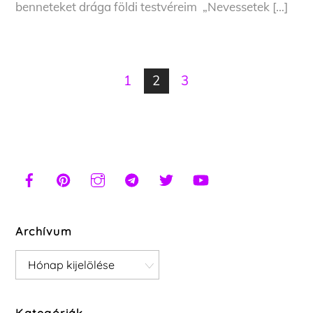
benneteket drága földi testvéreim „Nevessetek […]
1
2
3
Archívum
Archívum