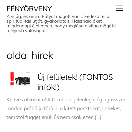
Skip
Men
FÉNYÖRVÉNY
to
A világ, és ami a Fátyol mögött van... Fedezd fel a
spiritualitás útját, gyakorlatait. Használd őket
content
mindennapi életedben, hogy meglásd a világ mögötti
mélyebb valóságot.
oldal hírek
Új felületek! (FONTOS
infók!)
Kedves olvasóim! A facebook jelenleg elég agresszív
módon próbálja törölni a kitett posztokat, linkeket,
témától függetlenül! És nem csak ezen […]