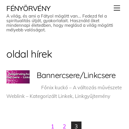
Skip
Men
FÉNYÖRVÉNY
to
A világ, és ami a Fátyol mögött van... Fedezd fel a
spiritualitás útját, gyakorlatait. Használd őket
content
mindennapi életedben, hogy meglásd a világ mögötti
mélyebb valóságot.
oldal hírek
Bannercsere/Linkcsere
Főnix kuckó – A változás művészete
Weblink – Kategorizált Linkek, Linkgyűjtemény
1
2
3