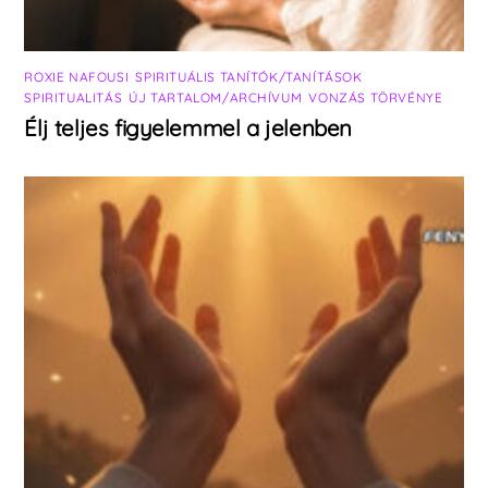
ROXIE NAFOUSI
,
SPIRITUÁLIS TANÍTÓK/TANÍTÁSOK
,
SPIRITUALITÁS
,
ÚJ TARTALOM/ARCHÍVUM
,
VONZÁS TÖRVÉNYE
Élj teljes figyelemmel a jelenben