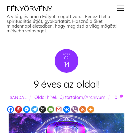
Skip
Men
FÉNYÖRVÉNY
to
A világ, és ami a Fátyol mögött van... Fedezd fel a
spiritualitás útját, gyakorlatait. Használd őket
content
mindennapi életedben, hogy meglásd a világ mögötti
mélyebb valóságot.
2022
02
14
9 éves az oldal!
Oldal hírek
,
Új tartalom/Archívum
0
SANDAL