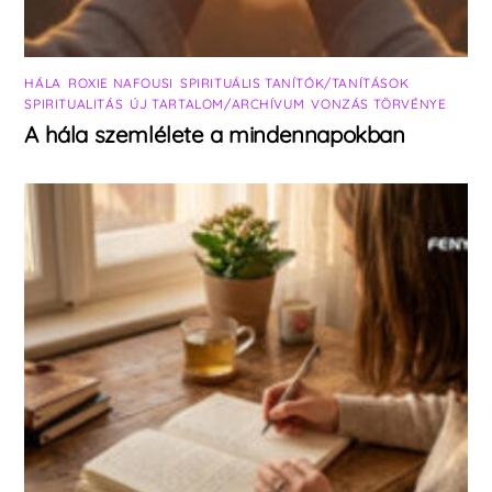
HÁLA
,
ROXIE NAFOUSI
,
SPIRITUÁLIS TANÍTÓK/TANÍTÁSOK
,
SPIRITUALITÁS
,
ÚJ TARTALOM/ARCHÍVUM
,
VONZÁS TÖRVÉNYE
A hála szemlélete a mindennapokban