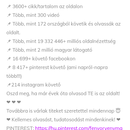
📌 3600+ cikk/tartalom az oldalon
📌 Több, mint 300 videó
📌 Több, mint 172 országból követik és olvassák az
oldalt.
📌 Több, mint 19 332 446+ milliós oldalnézettség
📌 Több, mint 2 millió magyar látogató
📌 16 699+ követő facebookon
📌 8 417+ pinterest követő (ami napról-napra
több!!!)
📌214 instagram követő
Oszd meg, ha már évek óta olvasod TE is az oldalt!
❤ ❤ ❤
Továbbra is várlak titeket szeretettel mindennap 😇
❤ Kellemes olvasást, tudatosodást mindenkinek! ❤
PINTEREST:
https://hu.pinterest.com/fenyorvenyma