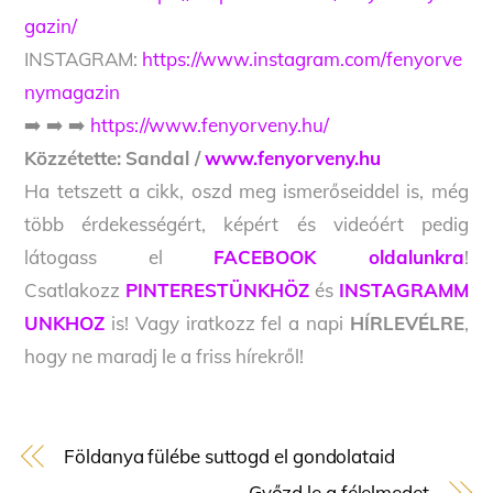
gazin/
INSTAGRAM:
https://www.instagram.com/fenyorve
nymagazin
➡️ ➡️ ➡️
https://www.fenyorveny.hu/
Közzétette:
Sandal /
www.fenyorveny.hu
Ha tetszett a cikk, oszd meg ismerőseiddel is, még
több érdekességért, képért és videóért pedig
látogass el
FACEBOOK oldalunkra
!
Csatlakozz
PINTERESTÜNKHÖZ
és
INSTAGRAMM
UNKHOZ
is! Vagy iratkozz fel a napi
HÍRLEVÉLRE
,
hogy ne maradj le a friss hírekről!
Földanya fülébe suttogd el gondolataid
Győzd le a félelmedet