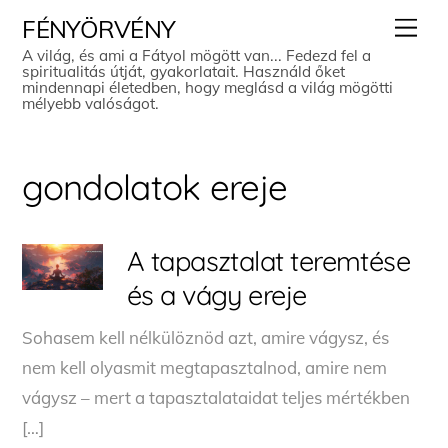
Skip
Men
FÉNYÖRVÉNY
to
A világ, és ami a Fátyol mögött van... Fedezd fel a
spiritualitás útját, gyakorlatait. Használd őket
content
mindennapi életedben, hogy meglásd a világ mögötti
mélyebb valóságot.
gondolatok ereje
A tapasztalat teremtése
és a vágy ereje
Sohasem kell nélkülöznöd azt, amire vágysz, és
nem kell olyasmit megtapasztalnod, amire nem
vágysz – mert a tapasztalataidat teljes mértékben
[…]