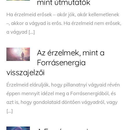
mint útmutatók
Ha érzelmeid erősek – akár jók, akár kellemetlenek
–, akkor a vágyad is erős. Ha érzelmeid nem erősek,
a vágyad […]
Az érzelmek, mint a
Forrásenergia
visszajelzői
Érzelmeid elárulják, hogy pillanatnyi vágyaid révén
éppen mennyit idézel meg a Forrásenergiából, és
azt is, hogy gondolataid döntően vágyadról, vagy
[…]