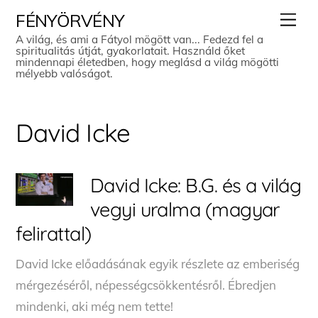
Skip
Men
FÉNYÖRVÉNY
to
A világ, és ami a Fátyol mögött van... Fedezd fel a
spiritualitás útját, gyakorlatait. Használd őket
content
mindennapi életedben, hogy meglásd a világ mögötti
mélyebb valóságot.
David Icke
David Icke: B.G. és a világ
vegyi uralma (magyar
felirattal)
David Icke előadásának egyik részlete az emberiség
mérgezéséről, népességcsökkentésről. Ébredjen
mindenki, aki még nem tette!