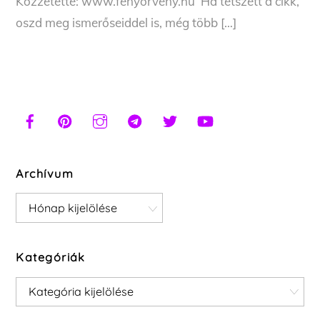
Közzétette: www.fenyorveny.hu Ha tetszett a cikk,
oszd meg ismerőseiddel is, még több […]
Archívum
Archívum
Kategóriák
Kategóriák