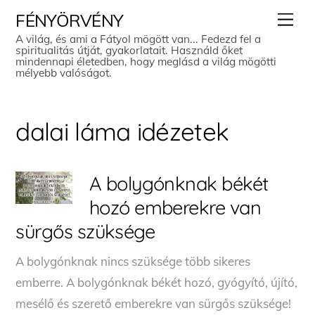
Skip
Men
FÉNYÖRVÉNY
to
A világ, és ami a Fátyol mögött van... Fedezd fel a
spiritualitás útját, gyakorlatait. Használd őket
content
mindennapi életedben, hogy meglásd a világ mögötti
mélyebb valóságot.
dalai láma idézetek
A bolygónknak békét
hozó emberekre van
sürgős szüksége
A bolygónknak nincs szüksége több sikeres
emberre. A bolygónknak békét hozó, gyógyító, újító,
mesélő és szerető emberekre van sürgős szüksége!