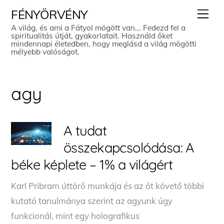
Skip
Men
FÉNYÖRVÉNY
to
A világ, és ami a Fátyol mögött van... Fedezd fel a
spiritualitás útját, gyakorlatait. Használd őket
content
mindennapi életedben, hogy meglásd a világ mögötti
mélyebb valóságot.
agy
A tudat
összekapcsolódása: A
béke képlete – 1% a világért
Karl Pribram úttörő munkája és az őt követő többi
kutató tanulmánya szerint az agyunk úgy
funkcionál, mint egy holografikus