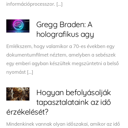
információprocesszor. […]
Gregg Braden: A
holografikus agy
Emlékszem, hogy valamikor a 70-es években egy
dokumentumfilmet néztem, amelyben a sebészek
egy emberi agyban készültek megszüntetni a belső
nyomást […]
Hogyan befolyásolják
tapasztalataink az idő
érzékelését?
Mindenkinek vannak olyan időszakai, amikor az idő