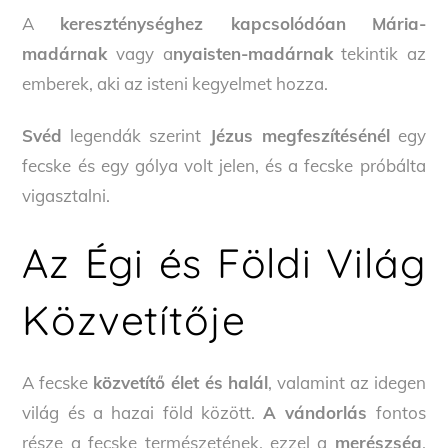
A​​
kereszténységhez kapcsolódóan
​​
Mária-
madárnak
vagy a
nyaisten-madárnak
tekintik az
emberek, aki az isteni kegyelmet hozza.
Svéd
legendák szerint
Jézus megfeszítésénél
egy
fecske és egy gólya volt jelen, és a fecske próbálta
vigasztalni.
Az Égi és Földi Világ
Közvetítője
A fecske
közvetítő élet és halál
, valamint az idegen
világ és a hazai föld között.
A vándorlás
fontos
része a fecske természetének, ezzel a
merészség
,