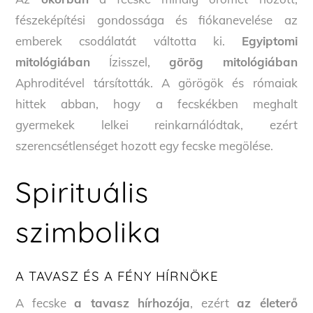
fészeképítési gondossága és fiókanevelése az
emberek csodálatát váltotta ki.
Egyiptomi
mitológiában
Ízisszel,
görög mitológiában
Aphroditével társították. A görögök és rómaiak
hittek abban, hogy a fecskékben meghalt
gyermekek lelkei reinkarnálódtak, ezért
szerencsétlenséget hozott egy fecske megölése.
Spirituális
szimbolika
A TAVASZ ÉS A FÉNY HÍRNÖKE
A fecske
a tavasz hírhozója
, ezért
az életerő