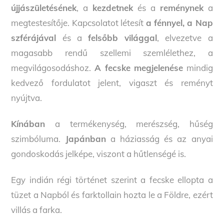
újjászületésének
, a
kezdetnek
és a
reménynek
a
megtestesítője. Kapcsolatot létesít
a fénnyel, a Nap
szférájával
és a
felsőbb világgal
, elvezetve a
magasabb rendű szellemi szemlélethez, a
megvilágosodáshoz.
A fecske megjelenése
mindig
kedvező fordulatot jelent, vigaszt és reményt
nyújtva.
Kínában​​
a termékenység, merészség, hűség
szimbóluma.​​
Japánban
​​ a háziasság és az anyai
gondoskodás jelképe, viszont a hűtlenségé is.
Egy​​ indián​​ régi történet szerint a fecske ellopta a
tüzet a Napból és farktollain hozta le a Földre, ezért
villás a farka.