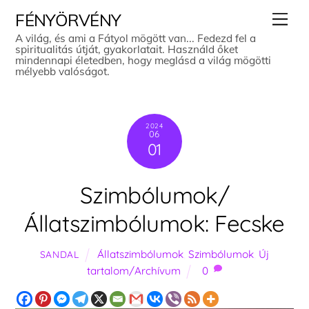
Skip
Men
FÉNYÖRVÉNY
to
A világ, és ami a Fátyol mögött van... Fedezd fel a
spiritualitás útját, gyakorlatait. Használd őket
content
mindennapi életedben, hogy meglásd a világ mögötti
mélyebb valóságot.
2024
06
01
Szimbólumok/
Állatszimbólumok: Fecske
Állatszimbólumok
,
Szimbólumok
,
Új
SANDAL
tartalom/Archívum
0