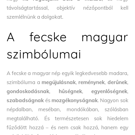
távolságtartással, objektív nézőpontból kell
szemlélnünk a dolgokat.
A fecske magyar
szimbólumai
A fecske a magyar nép egyik legkedvesebb madara,
szimbóluma a
megújulásnak
,
reménynek
,
derűnek
,
gondoskodásnak
,
hűségnek
,
egyenlőségnek
,
szabadságnak
és
mozgékonyságnak
. Nagyon sok
népdalban, meséban, mondókában, szólásban
megtalálható. És természetesen sok hiedelem
fűződött hozzá – és nem csak hozzá, hanem egy