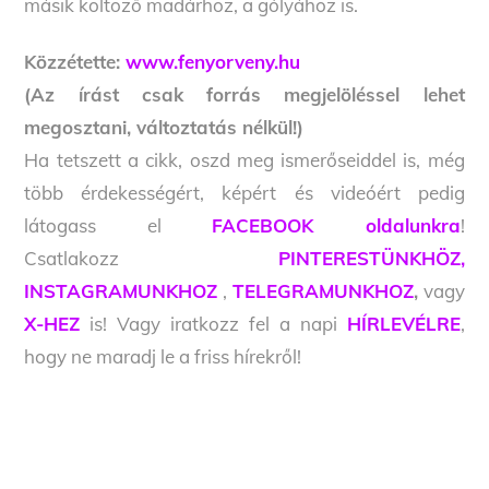
másik költöző madárhoz, a gólyához is.
Közzétette:
www.fenyorveny.hu
(Az írást csak forrás megjelöléssel lehet
megosztani, változtatás nélkül!)
Ha tetszett a cikk, oszd meg ismerőseiddel is, még
több érdekességért, képért és videóért pedig
látogass el
FACEBOOK oldalunkra
!
Csatlakozz
PINTERESTÜNKHÖZ,
INSTAGRAMUNKHOZ
,
TELEGRAMUNKHOZ
,
vagy
X-HEZ
is! Vagy iratkozz fel a napi
HÍRLEVÉLRE
,
hogy ne maradj le a friss hírekről!