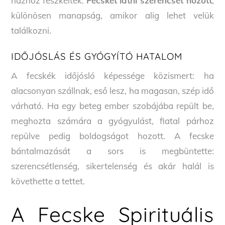
házhoz fészkeltek.
Fecskét látni szerencsét hozott
,
különösen manapság, amikor alig lehet velük
találkozni.
IDŐJÓSLÁS ÉS GYÓGYÍTÓ HATALOM
A fecskék időjósló képessége közismert: ha
alacsonyan szállnak, eső lesz, ha magasan, szép idő
várható. Ha egy beteg ember szobájába repült be,
meghozta számára a gyógyulást, fiatal párhoz
repülve pedig boldogságot hozott. A fecske
bántalmazását a sors is megbüntette:
szerencsétlenség, sikertelenség és akár halál is
követhette a tettet.
A Fecske Spirituális