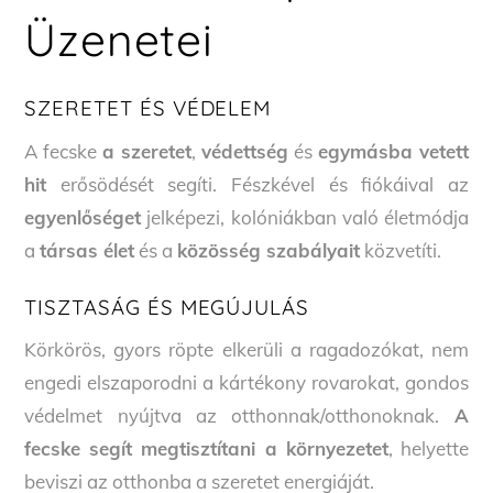
Üzenetei
SZERETET ÉS VÉDELEM
A fecske
a szeretet
,
védettség
és
egymásba vetett
hit
erősödését segíti. Fészkével és fiókáival az
egyenlőséget
jelképezi, kolóniákban való életmódja
a
társas élet
és a
közösség szabályait
közvetíti.
TISZTASÁG ÉS MEGÚJULÁS
Körkörös, gyors röpte elkerüli a ragadozókat, nem
engedi elszaporodni a kártékony rovarokat, gondos
védelmet nyújtva az otthonnak/otthonoknak.
A
fecske segít megtisztítani a környezetet
, helyette
beviszi az otthonba a szeretet energiáját.