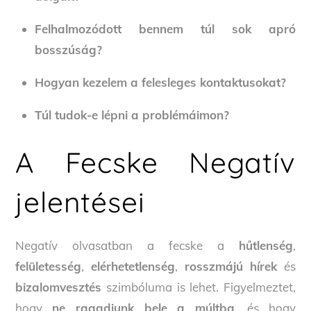
Felhalmozódott bennem túl sok apró
bosszúság?
Hogyan kezelem a felesleges kontaktusokat?
Túl tudok-e lépni a problémáimon?
A Fecske Negatív
jelentései
Negatív olvasatban a fecske a
hűtlenség
,
felületesség
,
elérhetetlenség
,
rosszmájú hírek
és
bizalomvesztés
szimbóluma is lehet. Figyelmeztet,
hogy
ne ragadjunk bele a múltba
, és hogy