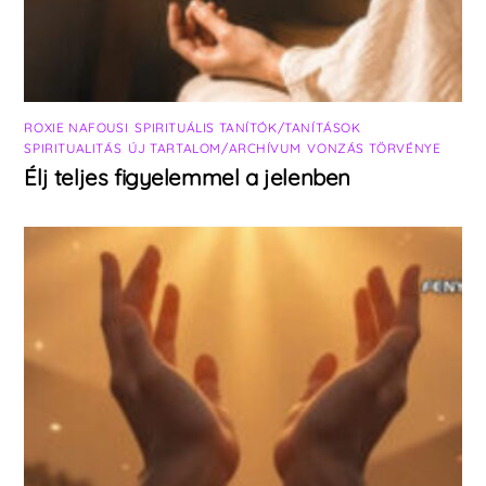
ROXIE NAFOUSI
,
SPIRITUÁLIS TANÍTÓK/TANÍTÁSOK
,
SPIRITUALITÁS
,
ÚJ TARTALOM/ARCHÍVUM
,
VONZÁS TÖRVÉNYE
Élj teljes figyelemmel a jelenben