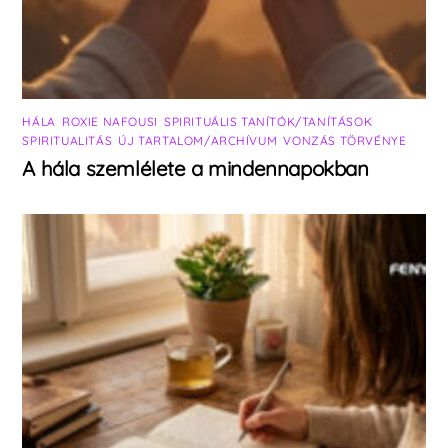
HÁLA
,
ROXIE NAFOUSI
,
SPIRITUÁLIS TANÍTÓK/TANÍTÁSOK
,
SPIRITUALITÁS
,
ÚJ TARTALOM/ARCHÍVUM
,
VONZÁS TÖRVÉNYE
A hála szemlélete a mindennapokban