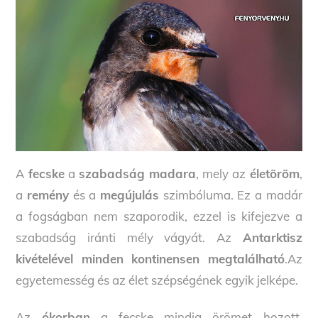
A
fecske
a
szabadság madara
, mely az
életöröm
,
a
remény
és a
megújulás
szimbóluma. Ez a madár
a fogságban nem szaporodik, ezzel is kifejezve a
szabadság iránti mély vágyát. Az
Antarktisz
kivételével minden kontinensen megtalálható
.Az
egyetemesség és az élet szépségének egyik jelképe.
Az
ókorban
a fecske mindig örömet hozott,