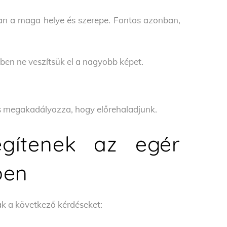
an a maga helye és szerepe. Fontos azonban,
ben ne veszítsük el a nagyobb képet.
lás megakadályozza, hogy előrehaladjunk.
egítenek az egér
ben
k a következő kérdéseket: