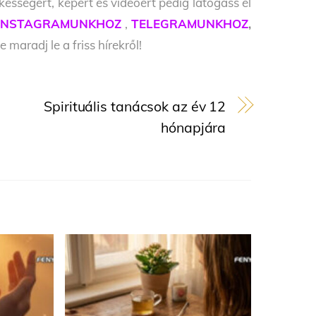
kességért, képért és videóért pedig látogass el
INSTAGRAMUNKHOZ
,
TELEGRAMUNKHOZ
,
e maradj le a friss hírekről!
Spirituális tanácsok az év 12
hónapjára