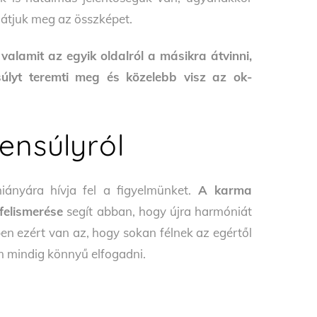
 látjuk meg az összképet.
alamit az egyik oldalról a másikra átvinni,
nsúlyt teremti meg és közelebb visz az ok-
ensúlyról
iányára hívja fel a figyelmünket.
A karma
felismerése
segít abban, hogy újra harmóniát
 ezért van az, hogy sokan félnek az egértől
m mindig könnyű elfogadni.