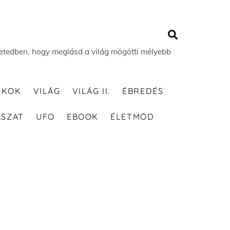
Search
 életedben, hogy meglásd a világ mögötti mélyebb
TKOK
VILÁG
VILÁG II.
ÉBREDÉS
ÁSZAT
UFO
EBOOK
ÉLETMÓD