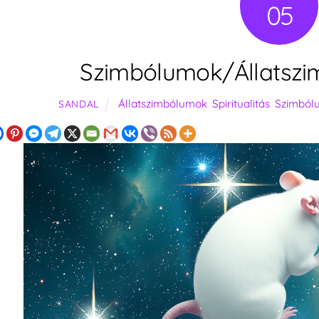
05
Szimbólumok/Állatszi
Állatszimbólumok
,
Spiritualitás
,
Szimból
SANDAL