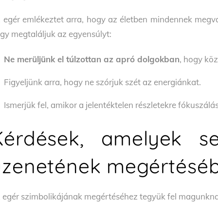
 egér emlékeztet arra, hogy az életben mindennek megv
gy megtaláljuk az egyensúlyt:
Ne merüljünk el túlzottan az apró dolgokban
, hogy köz
Figyeljünk arra, hogy ne szórjuk szét az energiánkat.
Ismerjük fel, amikor a jelentéktelen részletekre fókuszá
Kérdések, amelyek s
üzenetének megértésé
 egér szimbolikájának megértéséhez tegyük fel magunkna