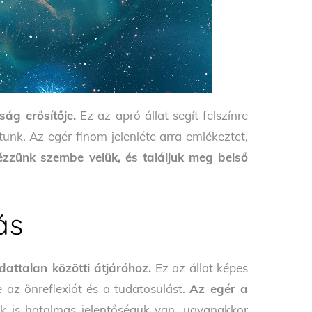
ág erősítője.
Ez az apró állat segít felszínre
unk. Az egér finom jelenléte arra emlékeztet,
zzünk szembe velük, és találjuk meg belső
ás
dattalan közötti átjáróhoz.
Ez az állat képes
e az önreflexiót és a tudatosulást.
Az egér a
k is hatalmas jelentőségük van, ugyanakkor