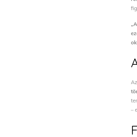
fi
„A
ez
ok
Az
tö
te
– 