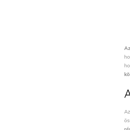
Az
ho
h
kö
Az
ös
ré