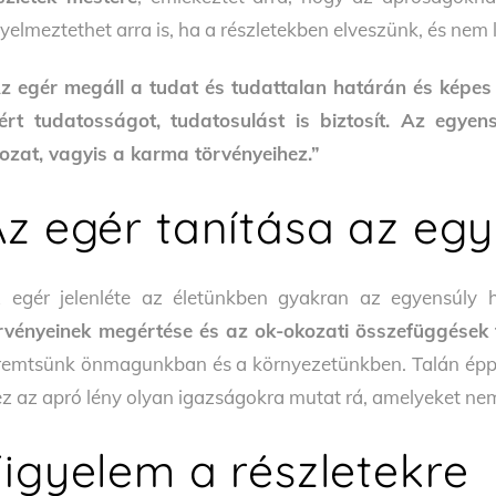
gyelmeztethet arra is, ha a részletekben elveszünk, és nem
z egér megáll a tudat és tudattalan határán és képes v
ért tudatosságot, tudatosulást is biztosít. Az egye
ozat, vagyis a karma törvényeihez.”
Az egér tanítása az egy
 egér jelenléte az életünkben gyakran az egyensúly h
rvényeinek megértése és az ok-okozati összefüggések 
remtsünk önmagunkban és a környezetünkben. Talán éppen
ez az apró lény olyan igazságokra mutat rá, amelyeket ne
Figyelem a részletekre