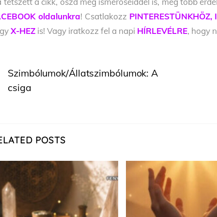
 tetszett a cikk, oszd meg ismerőseiddel is, még több érde
CEBOOK oldalunkra
! Csatlakozz
PINTERESTÜNKHÖZ,
agy
X-HEZ
is! Vagy iratkozz fel a napi
HÍRLEVÉLRE
, hogy n
Szimbólumok/Állatszimbólumok: A
csiga
ELATED POSTS