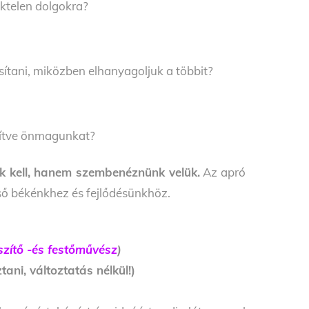
éktelen dolgokra?
tani, miközben elhanyagoljuk a többit?
erítve önmagunkat?
ünk kell, hanem szembenéznünk velük.
Az apró
lső békénkhez és fejlődésünkhöz.
zítő -és festőművész
)
ani, változtatás nélkül!)