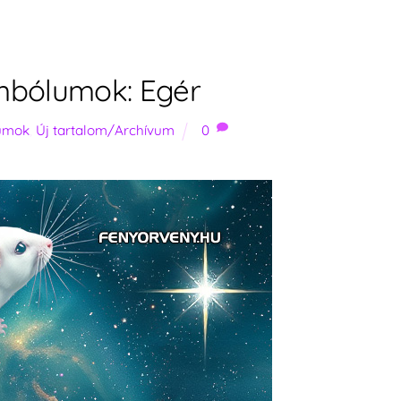
mbólumok: Egér
umok
,
Új tartalom/Archívum
0