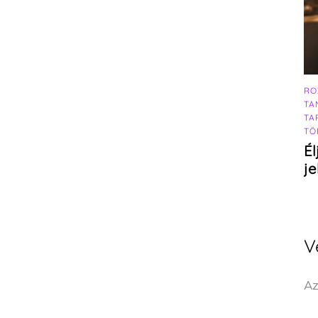
RO
TA
TA
TÖ
Él
j
V
Az