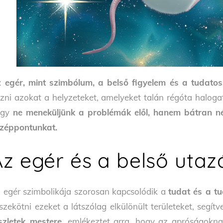
 egér, mint szimbólum, a belső figyelem és a tudatoss
zni azokat a helyzeteket, amelyeket talán régóta halogat
ogy
ne meneküljünk a problémák elől, hanem bátran né
zéppontunkat.
Az egér és a belső utaz
 egér szimbolikája szorosan kapcsolódik a
tudat és a tu
szekötni ezeket a látszólag elkülönült területeket, segítv
szletek mestere
, emlékeztet arra, hogy az apróságokna