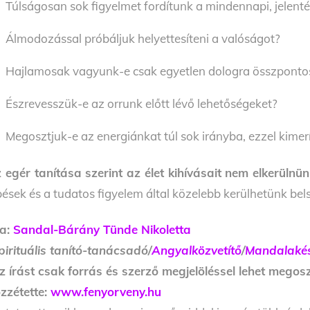
Túlságosan sok figyelmet fordítunk a mindennapi, jelent
Álmodozással próbáljuk helyettesíteni a valóságot?
Hajlamosak vagyunk-e csak egyetlen dologra összpontosí
Észrevesszük-e az orrunk előtt lévő lehetőségeket?
Megosztjuk-e az energiánkat túl sok irányba, ezzel kim
 egér tanítása szerint az élet kihívásait nem elkerüln
pések és a tudatos figyelem által közelebb kerülhetünk be
ta:
Sandal-Bárány Tünde Nikoletta
pirituális tanító-tanácsadó/
Angyalközvetítő
/
Mandalakés
z írást csak forrás és szerző megjelöléssel lehet megoszt
zzétette:
www.fenyorveny.hu