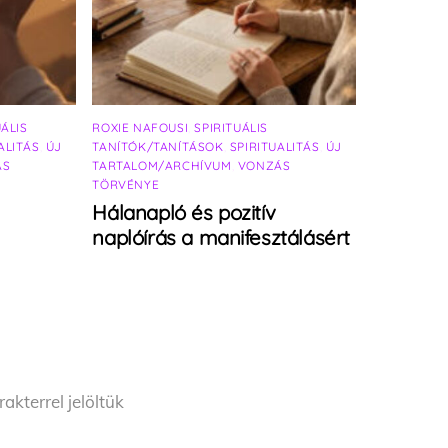
UÁLIS
ROXIE NAFOUSI
,
SPIRITUÁLIS
ALITÁS
,
ÚJ
TANÍTÓK/TANÍTÁSOK
,
SPIRITUALITÁS
,
ÚJ
ÁS
TARTALOM/ARCHÍVUM
,
VONZÁS
TÖRVÉNYE
Hálanapló és pozitív
naplóírás a manifesztálásért
akterrel jelöltük