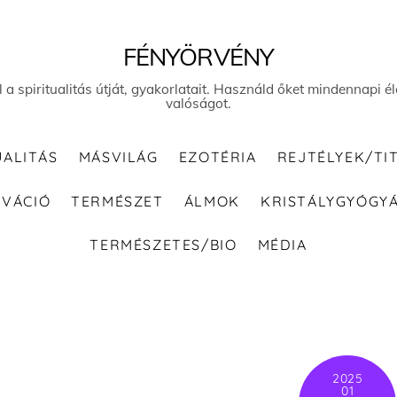
FÉNYÖRVÉNY
el a spiritualitás útját, gyakorlatait. Használd őket mindennapi
valóságot.
UALITÁS
MÁSVILÁG
EZOTÉRIA
REJTÉLYEK/TI
IVÁCIÓ
TERMÉSZET
ÁLMOK
KRISTÁLYGYÓGY
TERMÉSZETES/BIO
MÉDIA
2025
01