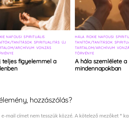
XIE NAFOUSI
,
SPIRITUÁLIS
HÁLA
,
ROXIE NAFOUSI
,
SPIRIT
NÍTÓK/TANÍTÁSOK
,
SPIRITUALITÁS
,
ÚJ
TANÍTÓK/TANÍTÁSOK
,
SPIRITU
RTALOM/ARCHÍVUM
,
VONZÁS
TARTALOM/ARCHÍVUM
,
VONZ
RVÉNYE
TÖRVÉNYE
j teljes figyelemmel a
A hála szemlélete a
elenben
mindennapokban
élemény, hozzászólás?
 e-mail címet nem tesszük közzé.
A kötelező mezőket
*
kar