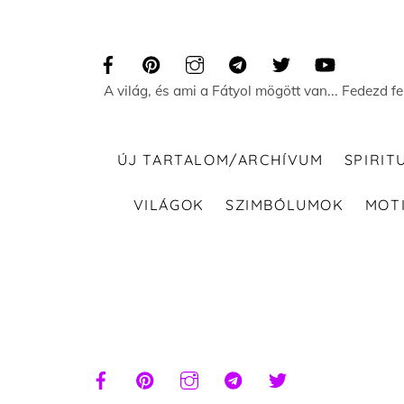
Skip
to
content
A világ, és ami a Fátyol mögött van... Fedezd f
ÚJ TARTALOM/ARCHÍVUM
SPIRIT
VILÁGOK
SZIMBÓLUMOK
MOT