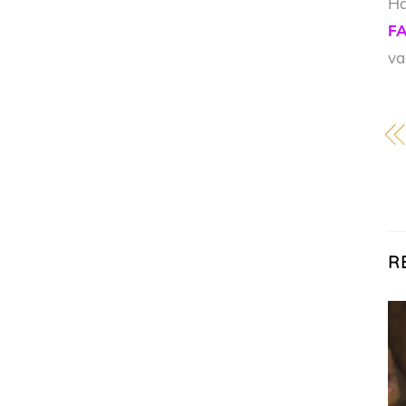
Ha
FA
v
R