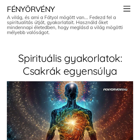
Skip
Men
FÉNYÖRVÉNY
to
A világ, és ami a Fátyol mögött van... Fedezd fel a
spiritualitás útját, gyakorlatait. Használd őket
content
mindennapi életedben, hogy meglásd a világ mögötti
mélyebb valóságot.
Spirituális gyakorlatok:
Csakrák egyensúlya