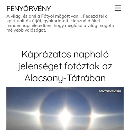
Skip
Men
FÉNYÖRVÉNY
to
A világ, és ami a Fátyol mögött van... Fedezd fel a
spiritualitás útját, gyakorlatait. Használd őket
content
mindennapi életedben, hogy meglásd a világ mögötti
mélyebb valóságot.
Káprázatos naphaló
jelenséget fotóztak az
Alacsony-Tátrában