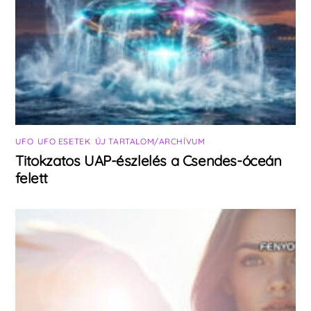
UFO
,
UFO ESETEK
,
ÚJ TARTALOM/ARCHÍVUM
Titokzatos UAP-észlelés a Csendes-óceán
felett