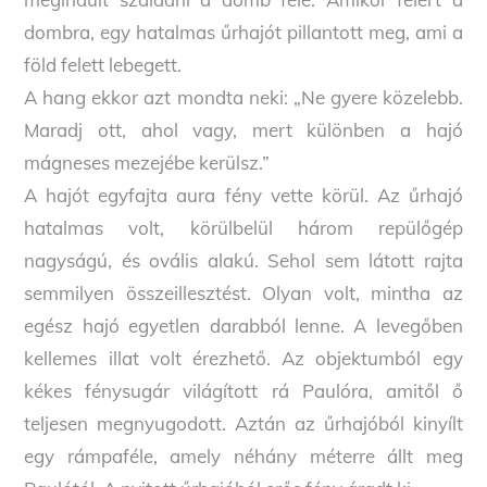
dombra, egy hatalmas űrhajót pillantott meg, ami a
föld felett lebegett.
A hang ekkor azt mondta neki: „Ne gyere közelebb.
Maradj ott, ahol vagy, mert különben a hajó
mágneses mezejébe kerülsz.”
A hajót egyfajta aura fény vette körül. Az űrhajó
hatalmas volt, körülbelül három repülőgép
nagyságú, és ovális alakú. Sehol sem látott rajta
semmilyen összeillesztést. Olyan volt, mintha az
egész hajó egyetlen darabból lenne. A levegőben
kellemes illat volt érezhető. Az objektumból egy
kékes fénysugár világított rá Paulóra, amitől ő
teljesen megnyugodott. Aztán az űrhajóból kinyílt
egy rámpaféle, amely néhány méterre állt meg