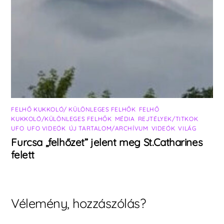
FELHŐ KUKKOLÓ/ KÜLÖNLEGES FELHŐK
,
FELHŐ
KUKKOLÓ/KÜLÖNLEGES FELHŐK
,
MÉDIA
,
REJTÉLYEK/TITKOK
,
UFO
,
UFO VIDEÓK
,
ÚJ TARTALOM/ARCHÍVUM
,
VIDEÓK
,
VILÁG
Furcsa „felhőzet” jelent meg St.Catharines
felett
Vélemény, hozzászólás?