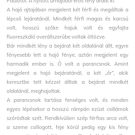
Paulótól. A nyitott űrhajóból erős fény áradt ki.
A hajó ajtajában megjelent két férfi és megálltak a
lépcső lejáratánál. Mindkét férfi magas és karcsú
volt, hosszú szőke hajuk volt és egyfajta
fluoreszkáló overállszerűbe voltak öltözve.
Bár mindkét lény a bejárat két oldalánál állt, egyre
fényesebb lett a hajó fénye, aztán megjelent egy
harmadik ember is. Ő volt a parancsnok. Amint
megjelent a hajó bejáratánál, a két „őr”, akik
keresztbe tett kézzel álltak a bejárat mindkét
oldalánál, meghajoltak.
A parancsnok tartása fenséges volt, és minden
egyes lépésekor a hosszú rámpán ezüst csillámok
szóródtak szét. Rendkívülien szép férfias arca volt,
a szeme csillogott, feje körül pedig egy kis fény