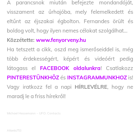
A parancsnok miután befejezte mondandóját,
visszament az űrhajóba, mely felemelkedett és
eltűnt az éjszakai égbolton. Fernandes örült és
boldog volt, hogy ilyen nemes célokat szolgálhat…
Közzétette:
www.fenyorveny.hu
Ha tetszett a cikk, oszd meg ismerőseiddel is, még
több érdekességért, képért és videóért pedig
látogass el
FACEBOOK oldalunkra
! Csatlakozz
PINTERESTÜNKHÖZ
és
INSTAGRAMMUNKHOZ
is!
Vagy iratkozz fel a napi
HÍRLEVÉLRE
, hogy ne
maradj le a friss hírekről!
Michael Hessemann – UFO: Contacts
Atlantis753