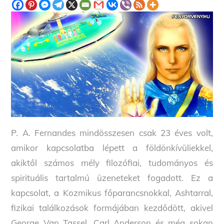
P. A. Fernandes mindösszesen csak 23 éves volt,
amikor kapcsolatba lépett a földönkívüliekkel,
akiktől számos mély filozófiai, tudományos és
spirituális tartalmú üzeneteket fogadott. Ez a
kapcsolat, a Kozmikus főparancsnokkal, Ashtarral,
fizikai találkozások formájában kezdődött, akivel
George Van Tassel, Carl Anderson és még sokan