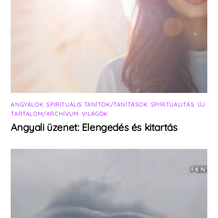
ANGYALOK
,
SPIRITUÁLIS TANÍTÓK/TANÍTÁSOK
,
SPIRITUALITÁS
,
ÚJ
TARTALOM/ARCHÍVUM
,
VILÁGOK
Angyali üzenet: Elengedés és kitartás