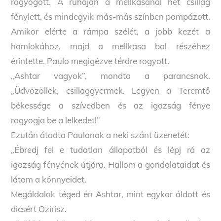
ragyogott. A ruháján a mellkasánál hét csillag
fénylett, és mindegyik más-más színben pompázott.
Amikor elérte a rámpa szélét, a jobb kezét a
homlokához, majd a mellkasa bal részéhez
érintette. Paulo megigézve térdre rogyott.
„Ashtar vagyok”, mondta a parancsnok.
„Üdvözöllek, csillaggyermek. Legyen a Teremtő
békessége a szívedben és az igazság fénye
ragyogja be a lelkedet!”
Ezután átadta Paulonak a neki szánt üzenetét:
„Ébredj fel e tudatlan állapotból és lépj rá az
igazság fényének útjára. Hallom a gondolataidat és
látom a könnyeidet.
Megáldalak téged én Ashtar, mint egykor áldott és
dicsért Ozirisz.