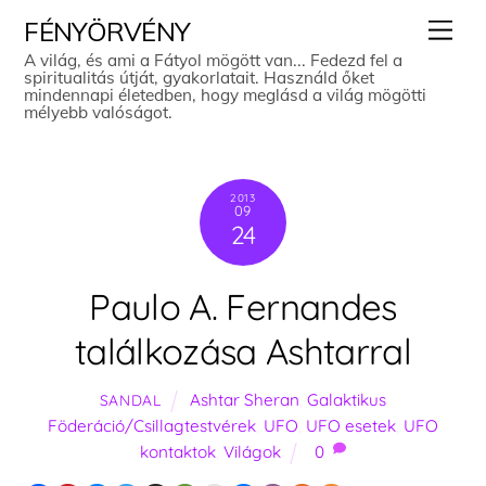
Skip
Men
FÉNYÖRVÉNY
to
A világ, és ami a Fátyol mögött van... Fedezd fel a
spiritualitás útját, gyakorlatait. Használd őket
content
mindennapi életedben, hogy meglásd a világ mögötti
mélyebb valóságot.
2013
09
24
Paulo A. Fernandes
találkozása Ashtarral
Ashtar Sheran
,
Galaktikus
SANDAL
Föderáció/Csillagtestvérek
,
UFO
,
UFO esetek
,
UFO
kontaktok
,
Világok
0