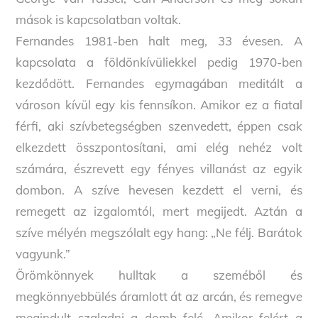
mások is kapcsolatban voltak.
Fernandes 1981-ben halt meg, 33 évesen. A
kapcsolata a földönkívüliekkel pedig 1970-ben
kezdődött. Fernandes egymagában meditált a
városon kívül egy kis fennsíkon. Amikor ez a fiatal
férfi, aki szívbetegségben szenvedett, éppen csak
elkezdett összpontosítani, ami elég nehéz volt
számára, észrevett egy fényes villanást az egyik
dombon. A szíve hevesen kezdett el verni, és
remegett az izgalomtól, mert megijedt. Aztán a
szíve mélyén megszólalt egy hang: „Ne félj. Barátok
vagyunk.”
Örömkönnyek hulltak a szeméből és
megkönnyebbülés áramlott át az arcán, és remegve
megindult szaladni a domb felé. Amikor felért a