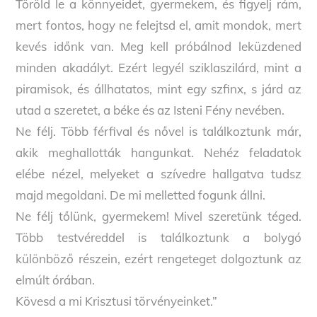
Töröld le a könnyeidet, gyermekem, és figyelj rám,
mert fontos, hogy ne felejtsd el, amit mondok, mert
kevés időnk van. Meg kell próbálnod leküzdened
minden akadályt. Ezért legyél sziklaszilárd, mint a
piramisok, és állhatatos, mint egy szfinx, s járd az
utad a szeretet, a béke és az Isteni Fény nevében.
Ne félj. Több férfival és nővel is találkoztunk már,
akik meghallották hangunkat. Nehéz feladatok
elébe nézel, melyeket a szívedre hallgatva tudsz
majd megoldani. De mi melletted fogunk állni.
Ne félj tőlünk, gyermekem! Mivel szeretünk téged.
Több testvéreddel is találkoztunk a bolygó
különböző részein, ezért rengeteget dolgoztunk az
elmúlt órában.
Kövesd a mi Krisztusi törvényeinket.”