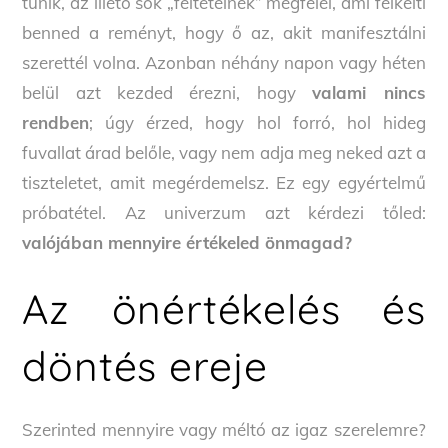
tűnik, az illető sok „feltételnek” megfelel, ami felkelti
benned a reményt, hogy ő az, akit manifesztálni
szerettél volna. Azonban néhány napon vagy héten
belül azt kezded érezni, hogy
valami nincs
rendben
; úgy érzed, hogy hol forró, hol hideg
fuvallat árad belőle, vagy nem adja meg neked azt a
tiszteletet, amit megérdemelsz. Ez egy egyértelmű
próbatétel. Az univerzum azt kérdezi tőled:
valójában mennyire értékeled önmagad?
Az önértékelés és
döntés ereje
Szerinted mennyire vagy méltó az igaz szerelemre?