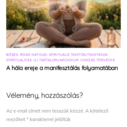
BŐSÉG
,
ROXIE NAFOUSI
,
SPIRITUÁLIS TANÍTÓK/TANÍTÁSOK
,
SPIRITUALITÁS
,
ÚJ TARTALOM/ARCHÍVUM
,
VONZÁS TÖRVÉNYE
A hála ereje a manifesztálás folyamatában
Vélemény, hozzászólás?
Az e-mail címet nem tesszük közzé.
A kötelező
mezőket
*
karakterrel jelöltük