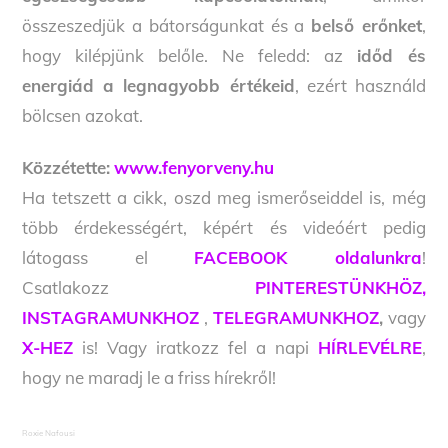
összeszedjük a bátorságunkat és a
belső erőnket
,
hogy kilépjünk belőle. Ne feledd: az
időd és
energiád a legnagyobb értékeid
, ezért használd
bölcsen azokat.
Közzétette:
www.fenyorveny.hu
Ha tetszett a cikk, oszd meg ismerőseiddel is, még
több érdekességért, képért és videóért pedig
látogass el
FACEBOOK oldalunkra
!
Csatlakozz
PINTERESTÜNKHÖZ,
INSTAGRAMUNKHOZ
,
TELEGRAMUNKHOZ
,
vagy
X-HEZ
is! Vagy iratkozz fel a napi
HÍRLEVÉLRE
,
hogy ne maradj le a friss hírekről!
Roxie Nafousi