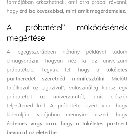
formájában érkezhetnek, ami arra próbál rávenni,
hogy
érd be kevesebbel, mint amit megérdemelsz
.
A „próbatétel” működésének
megértése
A legegyszerűbben néhány példával tudom
elmagyarázni, hogyan néz ki az univerzum
próbatétele. Tegyük fel, hogy a
tökéletes
partneredet szeretnéd manifesztálni
. Mielőtt
találkozol az „igazival”, valószínűleg kapsz egy
próbatételt az univerzumtól, amit először
teljesítened kell. A próbatétel azért van, hogy
kiderüljön, valójában mennyire hiszed, hogy
érdemes vagy arra, hogy a tökéletes partnert
bevonzd az életedbe
.