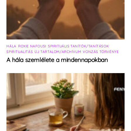
HÁLA
,
ROXIE NAFOUSI
,
SPIRITUÁLIS TANÍTÓK/TANÍTÁSOK
,
SPIRITUALITÁS
,
ÚJ TARTALOM/ARCHÍVUM
,
VONZÁS TÖRVÉNYE
A hála szemlélete a mindennapokban