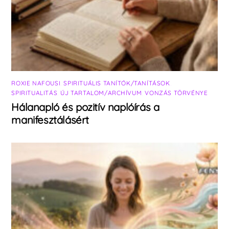
ROXIE NAFOUSI
,
SPIRITUÁLIS TANÍTÓK/TANÍTÁSOK
,
SPIRITUALITÁS
,
ÚJ TARTALOM/ARCHÍVUM
,
VONZÁS TÖRVÉNYE
Hálanapló és pozitív naplóírás a
manifesztálásért