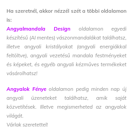
Ha szeretnél, akkor nézzél szét a többi oldalamon
is:
Angyalmandala Design
oldalamon egyedi
készítésű (AI mentes) vászonmandalákat találhatsz,
illetve angyali kristályokat (angyali energiákkal
feltöltve), angyali vezetésű mandala festményeket
és képeket, és egyéb angyali kézműves termékeket
vásárolhatsz!
Angyalok Fénye
oldalamon pedig minden nap új
angyali üzeneteket találhatsz, amik saját
közvetítések. Illetve megismerheted az angyalok
világát.
Várlak szeretettel!