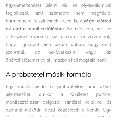
figyelemelterelést jelent, de ha olyasvalamivel
foglalkozol, ami számodra nem megfelelő,
bármennyire felszínesnek érzed is,
elzárja előtted
az utat a manifesztáláshoz
. Ez azért van, mert ez
a felszínes kapcsolat azt üzeni az univerzumnak,
hogy „igazából nem bízom abban, hogy amit
szeretnék, az bekövetkezik”, vagy „az
önértékelésemet valaki másban kell megtalálnom”.
A próbatétel másik formája
Egy másik példa a próbatételre, ami akkor
jelentkezhet, amikor a tökéletes partner
manifesztálásán dolgozol: randizol valakivel, és
azonnal működni kezd közöttetek a kémia. Úgy