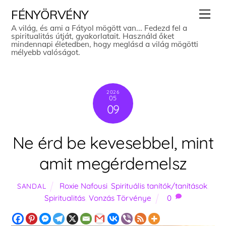
Skip
Men
FÉNYÖRVÉNY
to
A világ, és ami a Fátyol mögött van... Fedezd fel a
spiritualitás útját, gyakorlatait. Használd őket
content
mindennapi életedben, hogy meglásd a világ mögötti
mélyebb valóságot.
2026
05
09
Ne érd be kevesebbel, mint
amit megérdemelsz
Roxie Nafousi
,
Spirituális tanítók/tanítások
,
SANDAL
Spiritualitás
,
Vonzás Törvénye
0