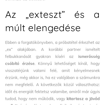
Az „exteszt” és a
múlt elengedése
Ebben a forgatókönyvben, a próbatétel érkezhet az
„ex” alakjában. A korábbi partner ismételt
felbukkanását gyakran kíséri az
ismerősség
csábító érzése
. Könnyű lehetőséget kínál, hogy
visszatérjünk valami felé, amit kényelmesnek
érzünk, még akkor is, ha ez valójában a számunkra
nem megfelelő. A következők közül választhatsz:
időt és energiát fektetsz valamibe, amiről már úgyis
tudod, hogy nem működik, vagy
kitartasz a jövőd