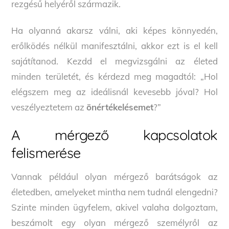
rezgésű helyéről származik.
Ha olyanná akarsz válni, aki képes könnyedén,
erőlködés nélkül manifesztálni, akkor ezt is el kell
sajátítanod. Kezdd el megvizsgálni az életed
minden területét, és kérdezd meg magadtól: „Hol
elégszem meg az ideálisnál kevesebb jóval? Hol
veszélyeztetem az
önértékelésemet
?”
A mérgező kapcsolatok
felismerése
Vannak például olyan mérgező barátságok az
életedben, amelyeket mintha nem tudnál elengedni?
Szinte minden ügyfelem, akivel valaha dolgoztam,
beszámolt egy olyan mérgező személyről az