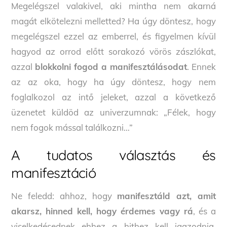
Megelégszel valakivel, aki mintha nem akarná
magát elkötelezni melletted? Ha úgy döntesz, hogy
megelégszel ezzel az emberrel, és figyelmen kívül
hagyod az orrod előtt sorakozó vörös zászlókat,
azzal
blokkolni fogod a manifesztálásodat
. Ennek
az az oka, hogy ha úgy döntesz, hogy nem
foglalkozol az intő jeleket, azzal a következő
üzenetet küldöd az univerzumnak: „Félek, hogy
nem fogok mással találkozni…”
A tudatos választás és
manifesztáció
Ne feledd: ahhoz, hogy
manifesztáld azt, amit
akarsz, hinned kell, hogy érdemes vagy rá
, és a
viselkedésednek ehhez a hithez kell igazodnia.