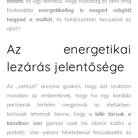
mellett
, és úgy döntesz, hogy fizikailag és (ami még
fontosabb)
energetikailag is magad mögött
hagyod a múltat
, és határozottan becsukod az
ajtót?
Az energetikai
lezárás jelentősége
Az „exteszt” annyira gyakori, hogy azt szoktam
mondani az embereknek, hogy ha egy korábbi
partnerük hirtelen megjelenik az életükben,
biztosak lehetnek benne, hogy a
lelki társuk a
közelben van
(persze csak ha sikerül kiállni a
próbát). Van valami hihetetlenül felszabadító és