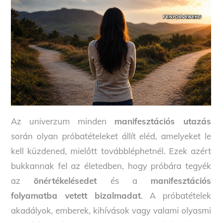
Az univerzum minden
manifesztációs utazás
során olyan próbatételeket állít eléd, amelyeket le
kell küzdened, mielőtt továbbléphetnél. Ezek azért
bukkannak fel az életedben, hogy próbára tegyék
az
önértékelésedet
és a
manifesztációs
folyamatba vetett bizalmadat
. A próbatételek
akadályok, emberek, kihívások vagy valami olyasmi