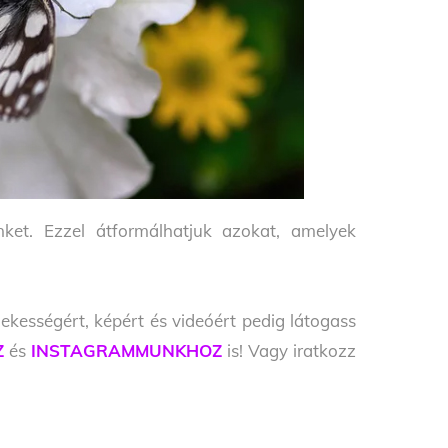
ket. Ezzel átformálhatjuk azokat, amelyek
ekességért, képért és videóért pedig látogass
Z
és
INSTAGRAMMUNKHOZ
is! Vagy iratkozz