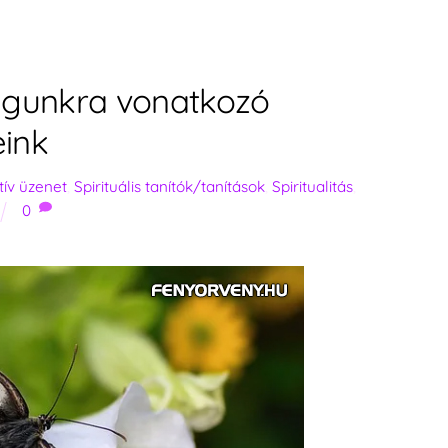
agunkra vonatkozó
eink
tív üzenet
,
Spirituális tanítók/tanítások
,
Spiritualitás
,
0