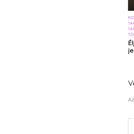
RO
TA
TA
TÖ
Él
j
V
Az