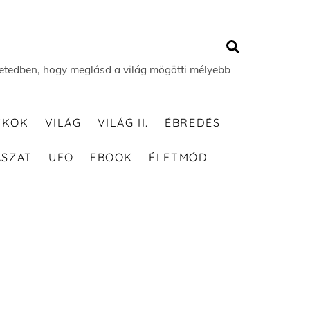
Search
 életedben, hogy meglásd a világ mögötti mélyebb
TKOK
VILÁG
VILÁG II.
ÉBREDÉS
ÁSZAT
UFO
EBOOK
ÉLETMÓD