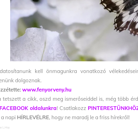
datosítanunk kell önmagunkra vonatkozó vélekedésein
lenünk dolgoznak.
zzétette:
www.fenyorveny.hu
 tetszett a cikk, oszd meg ismerőseiddel is, még több érd
FACEBOOK oldalunkra
! Csatlakozz
PINTERESTÜNKHÖ
l a napi
HÍRLEVÉLRE
, hogy ne maradj le a friss hírekről!
se L.Hay