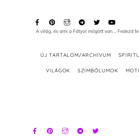
Skip
to
content
A világ, és ami a Fátyol mögött van... Fedezd f
ÚJ TARTALOM/ARCHÍVUM
SPIRIT
VILÁGOK
SZIMBÓLUMOK
MOT