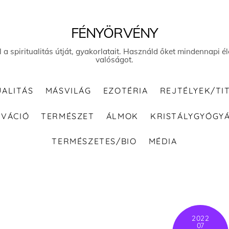
FÉNYÖRVÉNY
el a spiritualitás útját, gyakorlatait. Használd őket mindennapi
valóságot.
UALITÁS
MÁSVILÁG
EZOTÉRIA
REJTÉLYEK/TI
IVÁCIÓ
TERMÉSZET
ÁLMOK
KRISTÁLYGYÓGY
TERMÉSZETES/BIO
MÉDIA
2022
07