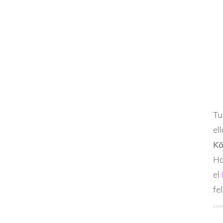
Tu
el
Kö
Ha
el
fe
Loui