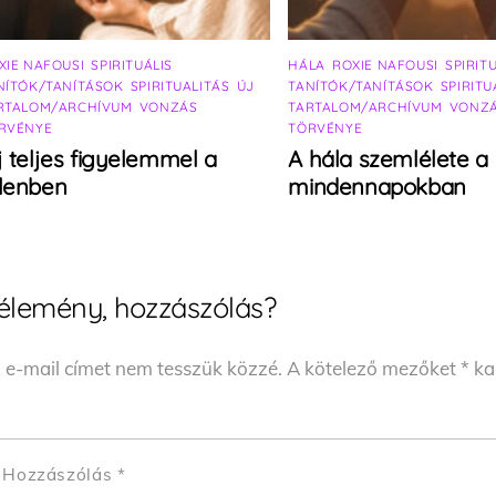
XIE NAFOUSI
,
SPIRITUÁLIS
HÁLA
,
ROXIE NAFOUSI
,
SPIRIT
NÍTÓK/TANÍTÁSOK
,
SPIRITUALITÁS
,
ÚJ
TANÍTÓK/TANÍTÁSOK
,
SPIRITU
RTALOM/ARCHÍVUM
,
VONZÁS
TARTALOM/ARCHÍVUM
,
VONZ
RVÉNYE
TÖRVÉNYE
j teljes figyelemmel a
A hála szemlélete a
elenben
mindennapokban
élemény, hozzászólás?
 e-mail címet nem tesszük közzé.
A kötelező mezőket
*
kar
Hozzászólás
*