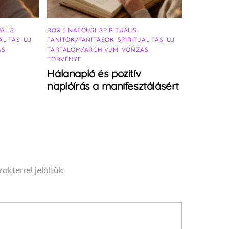
UÁLIS
ROXIE NAFOUSI
,
SPIRITUÁLIS
ALITÁS
,
ÚJ
TANÍTÓK/TANÍTÁSOK
,
SPIRITUALITÁS
,
ÚJ
ÁS
TARTALOM/ARCHÍVUM
,
VONZÁS
TÖRVÉNYE
Hálanapló és pozitív
naplóírás a manifesztálásért
akterrel jelöltük