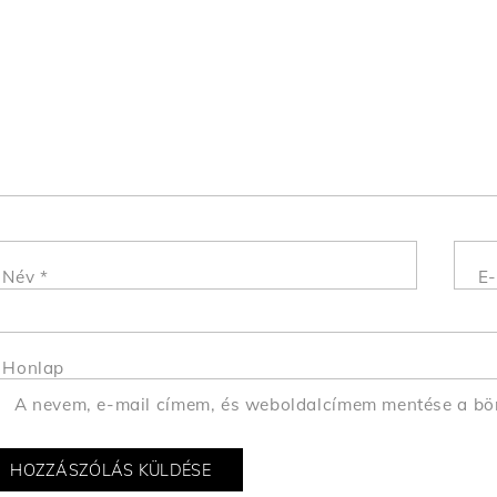
Név
*
E-
Honlap
A nevem, e-mail címem, és weboldalcímem mentése a b