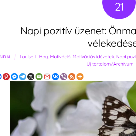
21
Napi pozitív üzenet: Önm
vélekedés
Louise L. Hay
,
Motiváció
,
Motivációs idézetek
,
Napi pozi
NDAL
Új tartalom/Archívum