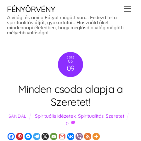
Skip
Men
FÉNYÖRVÉNY
to
A világ, és ami a Fátyol mögött van... Fedezd fel a
spiritualitás útját, gyakorlatait. Használd őket
content
mindennapi életedben, hogy meglásd a világ mögötti
mélyebb valóságot.
2015
06
09
Minden csoda alapja a
Szeretet!
Spirituális idézetek
,
Spiritualitás
,
Szeretet
SANDAL
0