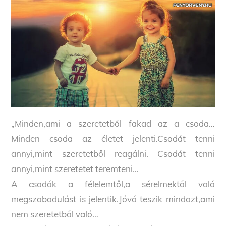
„Minden,ami a szeretetből fakad az a csoda…
Minden csoda az életet jelenti.Csodát tenni
annyi,mint szeretetből reagálni. Csodát tenni
annyi,mint szeretetet teremteni…
A csodák a félelemtől,a sérelmektől való
megszabadulást is jelentik.Jóvá teszik mindazt,ami
nem szeretetből való…