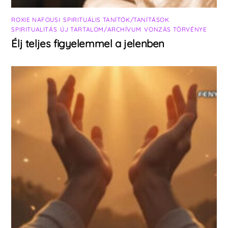
ROXIE NAFOUSI
,
SPIRITUÁLIS TANÍTÓK/TANÍTÁSOK
,
SPIRITUALITÁS
,
ÚJ TARTALOM/ARCHÍVUM
,
VONZÁS TÖRVÉNYE
Élj teljes figyelemmel a jelenben