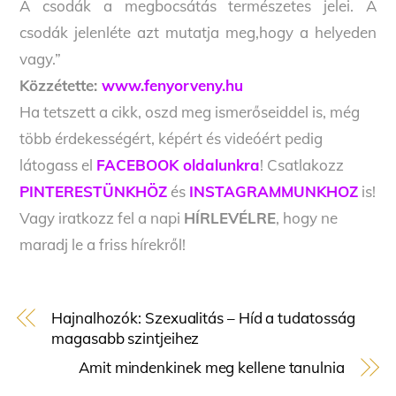
A csodák a megbocsátás természetes jelei. A
csodák jelenléte azt mutatja meg,hogy a helyeden
vagy.”
Közzétette:
www.fenyorveny.hu
Ha tetszett a cikk, oszd meg ismerőseiddel is, még
több érdekességért, képért és videóért pedig
látogass el
FACEBOOK oldalunkra
! Csatlakozz
PINTERESTÜNKHÖZ
és
INSTAGRAMMUNKHOZ
is!
Vagy iratkozz fel a napi
HÍRLEVÉLRE
, hogy ne
maradj le a friss hírekről!
Hajnalhozók: Szexualitás – Híd a tudatosság
magasabb szintjeihez
Amit mindenkinek meg kellene tanulnia