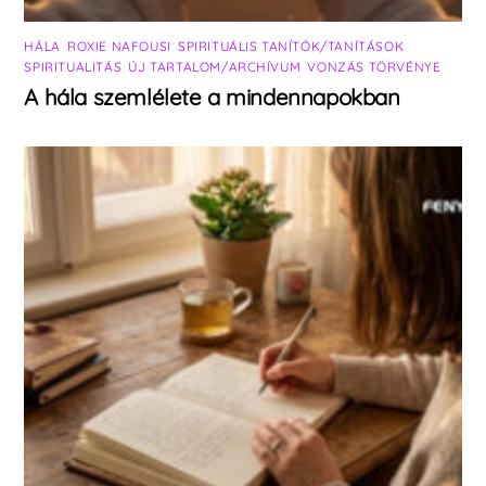
HÁLA
,
ROXIE NAFOUSI
,
SPIRITUÁLIS TANÍTÓK/TANÍTÁSOK
,
SPIRITUALITÁS
,
ÚJ TARTALOM/ARCHÍVUM
,
VONZÁS TÖRVÉNYE
A hála szemlélete a mindennapokban