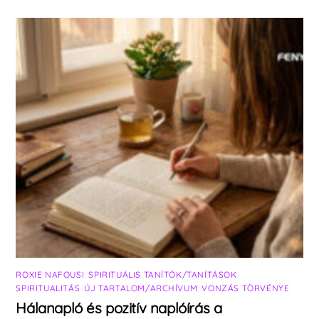
ROXIE NAFOUSI
,
SPIRITUÁLIS TANÍTÓK/TANÍTÁSOK
,
SPIRITUALITÁS
,
ÚJ TARTALOM/ARCHÍVUM
,
VONZÁS TÖRVÉNYE
Hálanapló és pozitív naplóírás a