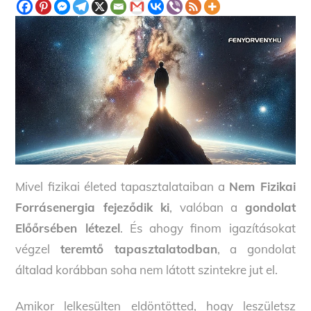
Mivel fizikai életed tapasztalataiban a
Nem Fizikai
Forrásenergia fejeződik ki
, valóban a
gondolat
Előőrsében létezel
. És ahogy finom igazításokat
végzel
teremtő tapasztalatodban
, a gondolat
általad korábban soha nem látott szintekre jut el.
Amikor lelkesülten eldöntötted, hogy leszületsz