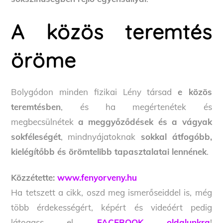
A közös teremtés
öröme
Bolygódon minden fizikai Lény társad
e közös
teremtésben
, és ha megértenétek és
megbecsülnétek
a meggyőződések és a vágyak
sokféleségét
, mindnyájatoknak
sokkal átfogóbb,
kielégítőbb és örömtelibb tapasztalatai lennének
.
Közzétette:
www.fenyorveny.hu
Ha tetszett a cikk, oszd meg ismerőseiddel is, még
több érdekességért, képért és videóért pedig
látogass el
FACEBOOK oldalunkra
!