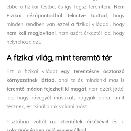
ebbe a fizikai testbe, és így fogsz teremteni,
Nem
Fizikai nézőpontodból tekintve tudtad
, hogy
minden rendben van ezzel a fizikai világgal, hogy
nem kell megjavítani
, nem azért érkeztél ide, hogy
helyrehozd azt.
A fizikai világ, mint teremtő tér
Ezt a fizikai világot
egy teremtésre ösztönző
környezetnek láttad
, ahol te és mindenki más is
teremtő módon fejezheti ki magát
, nem azért jöttél
ide, hogy rávegyél másokat, hagyják abba, amit
tesznek, és csináljanak valami mást.
Tisztában voltál
az ellentétek értékével
és a
sokszínűségben rejlő egyensúllyal
.