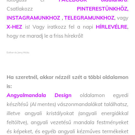
Csatlakozz
PINTERESTÜNKHÖZ,
INSTAGRAMUNKHOZ
,
TELEGRAMUNKHOZ
,
vagy
X-HEZ
is! Vagy iratkozz fel a napi
HÍRLEVÉLRE
,
hogy ne maradj le a friss hírekről!
Esther és Jerry Hicks
Ha szeretnél, akkor nézzél szét a többi oldalamon
is:
Angyalmandala Design
oldalamon egyedi
készítésű (AI mentes) vászonmandalákat találhatsz,
illetve angyali kristályokat (angyali energiákkal
feltöltve), angyali vezetésű mandala festményeket
és képeket, és egyéb angyali kézműves termékeket