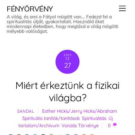
Skip
Men
FÉNYÖRVÉNY
to
A világ, és ami a Fátyol mögött van... Fedezd fel a
spiritualitás útját, gyakorlatait. Használd őket
content
mindennapi életedben, hogy meglásd a világ mögötti
mélyebb valóságot.
2025
12
27
Miért érkeztünk a fizikai
világba?
Esther Hicks/Jerry Hicks/Abraham
,
SANDAL
Spirituális tanítók/tanítások
,
Spiritualitás
,
Új
tartalom/Archívum
,
Vonzás Törvénye
0