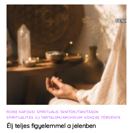
ROXIE NAFOUSI
,
SPIRITUÁLIS TANÍTÓK/TANÍTÁSOK
,
SPIRITUALITÁS
,
ÚJ TARTALOM/ARCHÍVUM
,
VONZÁS TÖRVÉNYE
Élj teljes figyelemmel a jelenben