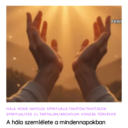
HÁLA
,
ROXIE NAFOUSI
,
SPIRITUÁLIS TANÍTÓK/TANÍTÁSOK
,
SPIRITUALITÁS
,
ÚJ TARTALOM/ARCHÍVUM
,
VONZÁS TÖRVÉNYE
A hála szemlélete a mindennapokban