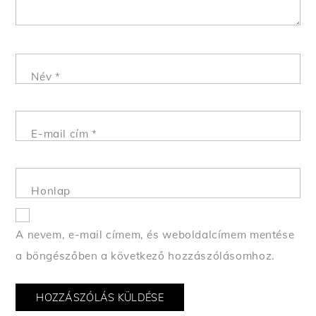
Név
*
E-mail cím
*
Honlap
A nevem, e-mail címem, és weboldalcímem mentése
a böngészőben a következő hozzászólásomhoz.