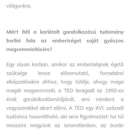
világunkra.
Miért ítéli a korlátolt gondolkozású tudomány
berlini fala az emberiséget saját gyászos
megsemmisítésére?
Egy olyan korban, amikor az emberiségnek égető
szüksége lenne előremutató, forradalmi
elképzelésekre ahhoz, hogy túlélje, ahogy maga
magát megsemmisíti, a TED leragadt az 1950-es
évek gondolkodásmódjánál, ami mindent a
vegyszerekkel akart elérni. A TED egy XVI. századi
tudóshoz hasonlítható, aki arra figyelmeztet: ha túl
messzire megyünk az ismeretlenben, az óceán