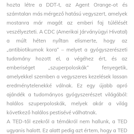
hozta létre a DDT-t, az Agent Orange-ot és
számtalan más mérgező hatású vegyszert, amelyek
mostanra már magát az emberi faj túlélését
veszélyezteti. A CDC (Amerikai Járványügyi Hivatal)
a múlt héten nyíltan elismerte, hogy az
„antibiotikumok kora” – melyet a gyógyszerészeti
tudomány hozott el, a végéhez ért, és az
emberiséget „szuperpoloskák” fenyegetik,
amelyekkel szemben a vegyszeres kezelések lassan
eredménytelenekké válnak. Ez egy újabb apró
ajándék a tudományos gyógyszerészet világából:
halálos szuperpoloskák, melyek akár a világ
következő halálos pestisévé válhatnak.
A TED-től ezekről a témákról nem hallunk, a TED
ugyanis halott. Ez alatt pedig azt értem, hogy a TED