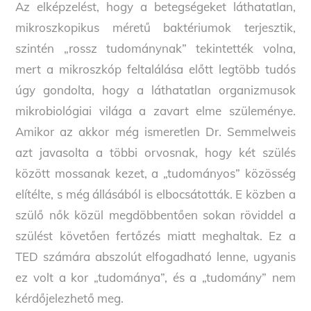
Az elképzelést, hogy a betegségeket láthatatlan,
mikroszkopikus méretű baktériumok terjesztik,
szintén „rossz tudománynak” tekintették volna,
mert a mikroszkóp feltalálása előtt legtöbb tudós
úgy gondolta, hogy a láthatatlan organizmusok
mikrobiológiai világa a zavart elme szüleménye.
Amikor az akkor még ismeretlen Dr. Semmelweis
azt javasolta a többi orvosnak, hogy két szülés
között mossanak kezet, a „tudományos” közösség
elítélte, s még állásából is elbocsátották. E közben a
szülő nők közül megdöbbentően sokan röviddel a
szülést követően fertőzés miatt meghaltak. Ez a
TED számára abszolút elfogadható lenne, ugyanis
ez volt a kor „tudománya”, és a „tudomány” nem
kérdőjelezhető meg.