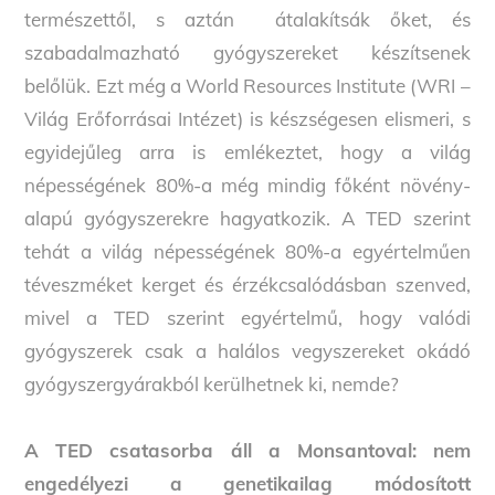
természettől, s aztán átalakítsák őket, és
szabadalmazható gyógyszereket készítsenek
belőlük. Ezt még a World Resources Institute (WRI –
Világ Erőforrásai Intézet) is készségesen elismeri, s
egyidejűleg arra is emlékeztet, hogy a világ
népességének 80%-a még mindig főként növény-
alapú gyógyszerekre hagyatkozik. A TED szerint
tehát a világ népességének 80%-a egyértelműen
téveszméket kerget és érzékcsalódásban szenved,
mivel a TED szerint egyértelmű, hogy valódi
gyógyszerek csak a halálos vegyszereket okádó
gyógyszergyárakból kerülhetnek ki, nemde?
A TED csatasorba áll a Monsantoval: nem
engedélyezi a genetikailag módosított