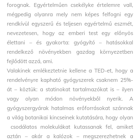
forognak. Egyértelműen csekélyke értelemre vall,
mégpedig olyanra mely nem képes felfogni egy
rendkívül egyszerű és teljesen egyértelmű eszmét,
nevezetesen, hogy az emberi test egy előnyös
élettani – és gyakorta: gyógyító – hatásokkal
rendelkező növényekben gazdag környezetben
fejlődött azzá, ami.
Valakinek emlékeztetnie kellene a TED-et, hogy a
rendelvényre kapható gyógyszerek csaknem 25%-
át – köztük: a statinokat tartalmazókat is – ilyen
vagy olyan módon növényekből nyerik. A
gyógyszergyárak hatalmas erőforrásokat szánnak
a világ botanikai kincseinek kutatására, hogy olyan
csodálatos molekulákat kutassanak fel, amiket
aztán – akár a kalózok – megszerezhetnek a