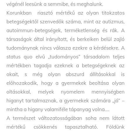
végénél leesünk a semmibe, és meghalunk.
Korunkban riasztó mértékű az olyan titokzatos
betegségektől szenvedők száma, mint az autizmus,
autoimmun-betegségek, terméketlenség és rák. A
társaságok által irányított, és berkeiken belül zajló
tudománynak nincs válasza ezekre a kérdésekre. A
status quo elvű „tudományos” társadalom teljes
mértékben tagadja ezeknek a betegségeknek az
okait, s még olyan abszurd állításokkal is
előhozakodik, hogy a gyermekek beoltása olyan
oltásokkal, melyek nyomelem mennyiségben
higanyt tartalmaznak, a gyermekek számára „jó” –
mintha a higany valamiféle tápanyag volna….
A természet változatosságában soha nem látott
mértékű csökkenés tapasztalható. Földünk