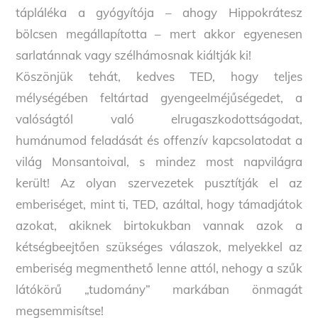
tápláléka a gyógyítója – ahogy Hippokrátesz
bölcsen megállapította – mert akkor egyenesen
sarlatánnak vagy szélhámosnak kiáltják ki!
Köszönjük tehát, kedves TED, hogy teljes
mélységében feltártad gyengeelméjűségedet, a
valóságtól való elrugaszkodottságodat,
humánumod feladását és offenzív kapcsolatodat a
világ Monsantoival, s mindez most napvilágra
került! Az olyan szervezetek pusztítják el az
emberiséget, mint ti, TED, azáltal, hogy támadjátok
azokat, akiknek birtokukban vannak azok a
kétségbeejtően szükséges válaszok, melyekkel az
emberiség megmenthető lenne attól, nehogy a szűk
látókörű „tudomány” markában önmagát
megsemmisítse!