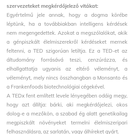
szervezeteket megkérdőjelező vitákat:
Egyértelmű jele annak, hogy a dogma körébe
léptünk, ha a továbbiakban intelligens kérdések
nem megengedettek. Azokat a megszólalókat, akik
a génpiszkált élelmiszerekről kérdéseket mernek
feltenni, a TED szigorúan letiltja. Ez a TED-et az
áltudomány forrásává teszi, cenzúrázza, és
elhallgattatja ugyanis az eltérő véleményt, a
véleményt, mely nincs összhangban a Monsanto és
a Frankenfoods biotechnológiai cégekével.
A TEDx fent említett levele lényegében odáig megy,
hogy azt állítja: bárki, aki megkérdőjelezi, okos
dolog-e a mezőkön, a szabad ég alatt genetikailag
megpiszkált növényeket termelni élelmiszeripari
felhasználásra, az sarlatán, vagy álhíreket gyárt.