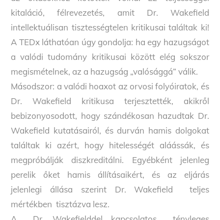
kitaláció, félrevezetés, amit Dr. Wakefield
intellektuálisan tisztességtelen kritikusai találtak ki!
A TEDx láthatóan úgy gondolja: ha egy hazugságot
a valódi tudomány kritikusai között elég sokszor
megismételnek, az a hazugság „valósággá” válik.
Másodszor: a valódi hoaxot az orvosi folyóiratok, és
Dr. Wakefield kritikusa terjesztették, akikről
bebizonyosodott, hogy szándékosan hazudtak Dr.
Wakefield kutatásairól, és durván hamis dolgokat
találtak ki azért, hogy hitelességét aláássák, és
megpróbálják diszkreditálni. Egyébként jelenleg
perelik őket hamis állításaikért, és az eljárás
jelenlegi állása szerint Dr. Wakefield teljes
mértékben tisztázva lesz.
A Dr. Wakefielddel kapcsolatos tényleges