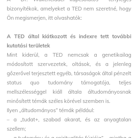
bizonyítékok, amelyeket a TED nem szeretné, hogy
Ön megismerjen, itt olvashatók:
A TED által kiátkozott és indexre tett további
kutatási területek
Mint kiderül, a TED nemcsak a genetikailag
módosított szervezetek, oltások, és a jelenleg
gőzerővel terjesztett egyéb, társaságok által pénzelt
status quo tudomány támogatója, teljes
mellszélességgel kiáll általa áltudományosnak
minősített témák széles körével szemben is.
Ilyen „áltudományos” témák például:
– a „tudat+, szabad akarat, és az anyagtalan
szellem;
– „a tudomány és a spiritualitás fúziója” – mintha a