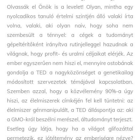
Olvassák el Önök is a levelet! Olyan, mintha egy
nyolcadikos tanuló értelmi szintjén álló valaki írta
volna, valaki, aki olyan naiv, hogy soha nem
szembesült a ténnyel: a cégek a tudományt
gépeltérítőként irányítva rutinjelleggel hazudnak a
világnak, hogy profit- és uralmi céljaikat elérjék. Az
ember egyszerűen nem hiszi el, mennyire ostobának
gondolja a TED a nagyközönséget a genetikailag
módosított szervezetek témájával kapcsolatban.
Szemben azzal, hogy a közvélemény 90%-a úgy
hiszi, az élelmiszerek címkéjén fel kell tüntetni: az
élelmiszer génmanipulált, a TED álláspontja az: aki
a GMO-król beszélni merészel, áltudományt terjeszt.
Esetleg úgy látja, hogy ha a világot glifozáttal
permetezik, ez jótétemény az emberiségre nézve?