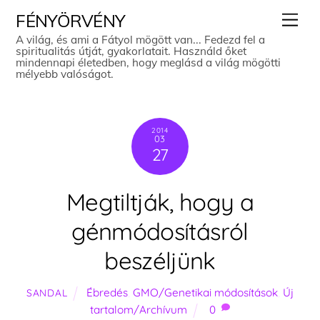
Skip
Men
FÉNYÖRVÉNY
to
A világ, és ami a Fátyol mögött van... Fedezd fel a
spiritualitás útját, gyakorlatait. Használd őket
content
mindennapi életedben, hogy meglásd a világ mögötti
mélyebb valóságot.
2014
03
27
Megtiltják, hogy a
génmódosításról
beszéljünk
Ébredés
,
GMO/Genetikai módosítások
,
Új
SANDAL
tartalom/Archívum
0