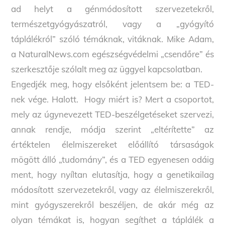
ad helyt a génmódosított szervezetekről,
természetgyógyászatról, vagy a „gyógyító
táplálékról” szóló témáknak, vitáknak. Mike Adam,
a NaturalNews.com egészségvédelmi „csendőre” és
szerkesztője szólalt meg az üggyel kapcsolatban.
Engedjék meg, hogy elsőként jelentsem be: a TED-
nek vége. Halott. Hogy miért is? Mert a csoportot,
mely az úgynevezett TED-beszélgetéseket szervezi,
annak rendje, módja szerint „eltérítette” az
értéktelen élelmiszereket előállító társaságok
mögött álló „tudomány”, és a TED egyenesen odáig
ment, hogy nyíltan elutasítja, hogy a genetikailag
módosított szervezetekről, vagy az élelmiszerekről,
mint gyógyszerekről beszéljen, de akár még az
olyan témákat is, hogyan segíthet a táplálék a