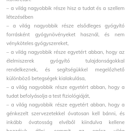
– a világ nagyobbik része hisz a tudat és a szellem
létezésében
– a világ nagyobbik része elsődleges gyógyító
forrásként gyógynövényeket használ, és nem
vényköteles gyógyszereket,
– a világ nagyobbik része egyetért abban, hogy az
élelmiszerek gyógyító tulajdonságokkal
rendelkeznek, és segítségükkel megelőzhető
különböző betegségek kialakulása,
– a világ nagyobbik része egyetért abban, hogy a
tudat befolyásolja a test fiziológiáját,
– a világ nagyobbik része egyetért abban, hogy a
génkezelt szervezetekkel óvatosan kell bánni, és
inkább óvatosság elvéből kiindulva kellene
hozzájuk állni, semmit az egész világ