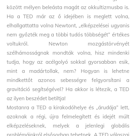
között mélyen beleásta magát az okkultizmusba is.
Ha a TED már az ő idejében is meglett volna,
elhallgattatta volna Newtont, „elképzelései ugyanis
nem győzték meg a többi tudós többségét” értékes
voltukról. Newton mozgástörvényét
szélhámosságnak mondták volna, hisz mindenki
tudja, hogy az acélgolyó sokkal gyorsabban esik,
mint a madártollak, nem? Hogyan is lehetne
mindkettőt azonos sebességre felgyorsítani a
gravitáció segítségével? Ha akkor is létezik, a TED
az ilyen beszédet betiltja!
Mostanra a TED a kirakodóhelye és „árudája” lett,
azoknak a régi, újra felmelegített és idejét múlt
elképzeléseknek, melyek a jelenlegi globális
problémáinkról elsősorban tehetnek. A TED válaszai