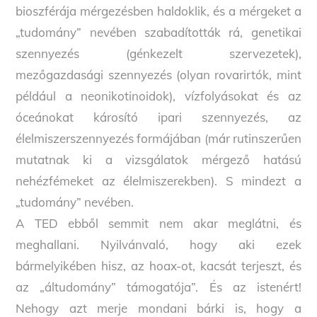
bioszférája mérgezésben haldoklik, és a mérgeket a
„tudomány” nevében szabadították rá, genetikai
szennyezés (génkezelt szervezetek),
mezőgazdasági szennyezés (olyan rovarirtók, mint
például a neonikotinoidok), vízfolyásokat és az
óceánokat károsító ipari szennyezés, az
élelmiszerszennyezés formájában (már rutinszerűen
mutatnak ki a vizsgálatok mérgező hatású
nehézfémeket az élelmiszerekben). S mindezt a
„tudomány” nevében.
A TED ebből semmit nem akar meglátni, és
meghallani. Nyilvánvaló, hogy aki ezek
bármelyikében hisz, az hoax-ot, kacsát terjeszt, és
az „áltudomány” támogatója”. És az istenért!
Nehogy azt merje mondani bárki is, hogy a