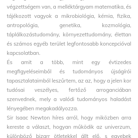
végzettségem van, a melléktárgyam matematika, és
tájékozott vagyok a mikrobiológia, kémia, fizika,
antropológia, genetika, kozmológia,
táplálkozástudomány, környezettudomány, élettan
és számos egyéb terület legfontosabb koncepcióval
kapcsolatban.
És amit a több, mint egy évtizedes
megfigyeléseimből és tudományos újságírói
tapasztalataimból leszűrtem, az az, hogy a jelen kor
tudósai veszélyes, fertőző arroganciában
szenvednek, mely a valódi tudományos haladást
lényegében megakadályozza.
Sir Isaac Newton híres arról, hogy miközben arra
kereste a választ, hogyan működik az univerzum,
különböző bizarr ötletekkel állt elő, s egyebek