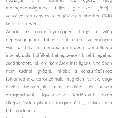
mezőgazdaságának teljes genetikai jövőjét
veszélyeztetni egy esztelen játék: a szabadtéri GMO
kísérletek révén.
Annak az eredményeképpen, hogy a világ
népességégének többségétől eltérő véleményen
van, a TED a monopólium-alapon gondolkodó
intellektuális balfékek kétségbeesett kisebbségéhez
csatlakozott, akik a kérdések intelligens vitájában
nem tudnak győzni, inkább a cenzúrázáshoz
folyamodnak, terrorizálnak, megfélemlítenek, vagy
ezeket használják, mint eszközt, és puszta
arroganciával igyekeznek korlátozni azon
elképzelések nyilvános megvitatását, melyek nem
Back
To
tetszenek neki.
Top