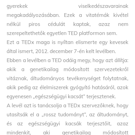
gyerekek viselkedészavarainak
megakadályozásában. Ezek a vitatémák kivétel
nélkül piros cédulát kaptak, azaz nem
szerepeltethetők egyetlen TED platformon sem.
Ezt a TEDx maga is nyíltan elismerte egy kevesek
által ismert, 2012. december 7-én kelt levélben.
Ebben a levélben a TED odáig megy, hogy azt állítja:
akik a genetikailag módosított szervezetekről
vitáznak, áltudományos tevékenységet folytatnak,
akik pedig az élelmiszerek gyógyító hatásáról, azok
egyenesen „egészségügyi kacsát” terjesztenek.
A levél azt is tanácsolja a TEDx szervezőknek, hogy
utasítsák el a „rossz tudományt”, az áltudományt,
és az egészségügyi kacsák terjesztőit, azaz
mindenkit, aki genetikailag módosított