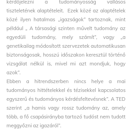
kérdőjelezni a tudományosság vallásos
tiszteletének alaptételeit. Ezek közé az alaptételek
közé ilyen hatalmas „igazságok” tartoznak, mint
például „ A társasági szinten művelt tudomány az
egyedüli tudomány, mely számít”, vagy „a
genetikailag módosított szervezetek automatikusan
biztonságosak, hosszú időszakon keresztül történő
vizsgálat nélkül is, mivel mi azt mondjuk, hogy
azok”.
Ebben a hitrendszerben nincs helye a mai
tudományos hittételekkel és tézisekkel kapcsolatos
egyszerű és tudományos kérdésfeltevésnek”. A TED
szerint „a hamis vagy rossz tudomány az, amely
több, a fő csapásirányba tartozó tudóst nem tudott
meggyőzni az igazáról”.