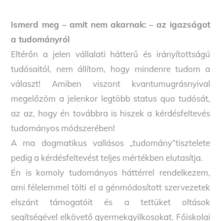
Ismerd meg – amit nem akarnak: – az igazságot
a tudományról
Eltérőn a jelen vállalati hátterű és irányítottságú
tudósaitól, nem állítom, hogy mindenre tudom a
választ! Amiben viszont kvantumugrásnyival
megelőzöm a jelenkor legtöbb status quo tudósát,
az az, hogy én továbbra is hiszek a kérdésfeltevés
tudományos módszerében!
A ma dogmatikus vallásos „tudomány”tisztelete
pedig a kérdésfeltevést teljes mértékben elutasítja.
Én is komoly tudományos háttérrel rendelkezem,
ami félelemmel tölti el a génmódosított szervezetek
elszánt támogatóit és a tettüket oltások
segítségével elkövető gyermekgyilkosokat. Főiskolai