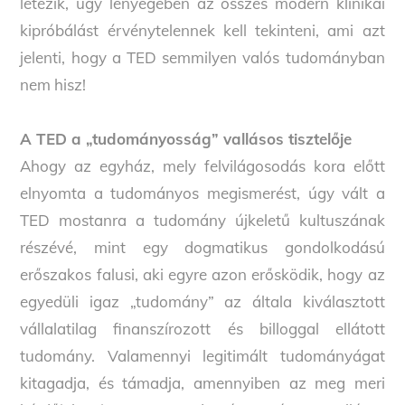
létezik, úgy lényegében az összes modern klinikai
kipróbálást érvénytelennek kell tekinteni, ami azt
jelenti, hogy a TED semmilyen valós tudományban
nem hisz!
A TED a „tudományosság” vallásos tisztelője
Ahogy az egyház, mely felvilágosodás kora előtt
elnyomta a tudományos megismerést, úgy vált a
TED mostanra a tudomány újkeletű kultuszának
részévé, mint egy dogmatikus gondolkodású
erőszakos falusi, aki egyre azon erősködik, hogy az
egyedüli igaz „tudomány” az általa kiválasztott
vállalatilag finanszírozott és billoggal ellátott
tudomány. Valamennyi legitimált tudományágat
kitagadja, és támadja, amennyiben az meg meri