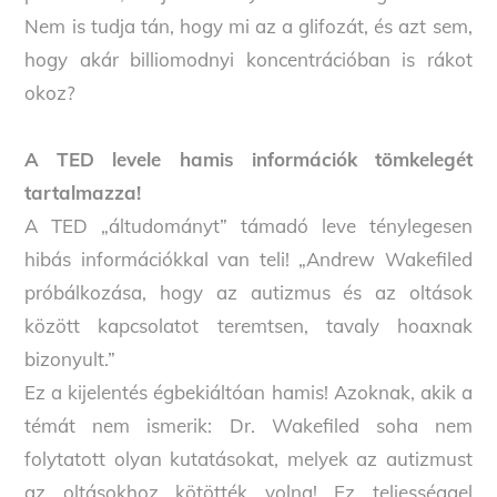
Nem is tudja tán, hogy mi az a glifozát, és azt sem,
hogy akár billiomodnyi koncentrációban is rákot
okoz?
A TED levele hamis információk tömkelegét
tartalmazza!
A TED „áltudományt” támadó leve ténylegesen
hibás információkkal van teli! „Andrew Wakefiled
próbálkozása, hogy az autizmus és az oltások
között kapcsolatot teremtsen, tavaly hoaxnak
bizonyult.”
Ez a kijelentés égbekiáltóan hamis! Azoknak, akik a
témát nem ismerik: Dr. Wakefiled soha nem
folytatott olyan kutatásokat, melyek az autizmust
az oltásokhoz kötötték volna! Ez teljességgel