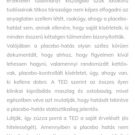
értéktelen tudományt kiszolgáló szűk látókörű
tudósainak titkos társasága nem képes elfogadni az
anyagtalan szellem létét, csakúgy, ahogy a placebo-
hatást sem, annak ellenére, hogy saját kísérleteik, is
minden ésszerű kétségen túlmenően bizonyították.
Valójában a placebo-hatás olyan széles körűen
dokumentált, hogy ahhoz, hogy figyelmen kívül
lehessen hagyni, valamennyi randomizált kettős-
vak, placebo-kontrollált kísérletet, úgy, ahogy van,
ki kellene dobni. A TED szerint az összes ilyen
klinikai kipróbálás maszlag és ostobaság, mivel
egészében véve azt mutatják, hogy hatását tekintve
a placebo-hatás statisztikailag jelentős.
Látják, így zúzza porrá a TED a saját érvelését (és
hitelességét). Amennyiben a placebo hatás nem