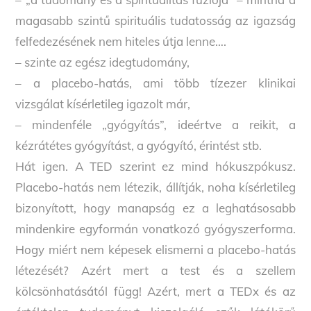
magasabb szintű spirituális tudatosság az igazság
felfedezésének nem hiteles útja lenne….
– szinte az egész idegtudomány,
– a placebo-hatás, ami több tízezer klinikai
vizsgálat kísérletileg igazolt már,
– mindenféle „gyógyítás”, ideértve a reikit, a
kézrátétes gyógyítást, a gyógyító, érintést stb.
Hát igen. A TED szerint ez mind hókuszpókusz.
Placebo-hatás nem létezik, állítják, noha kísérletileg
bizonyított, hogy manapság ez a leghatásosabb
mindenkire egyformán vonatkozó gyógyszerforma.
Hogy miért nem képesek elismerni a placebo-hatás
létezését? Azért mert a test és a szellem
kölcsönhatásától függ! Azért, mert a TEDx és az