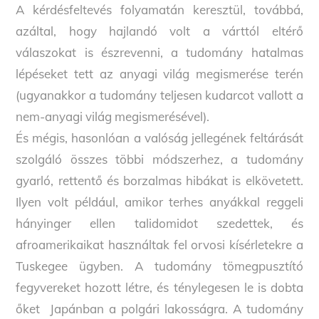
A kérdésfeltevés folyamatán keresztül, továbbá,
azáltal, hogy hajlandó volt a várttól eltérő
válaszokat is észrevenni, a tudomány hatalmas
lépéseket tett az anyagi világ megismerése terén
(ugyanakkor a tudomány teljesen kudarcot vallott a
nem-anyagi világ megismerésével).
És mégis, hasonlóan a valóság jellegének feltárását
szolgáló összes többi módszerhez, a tudomány
gyarló, rettentő és borzalmas hibákat is elkövetett.
Ilyen volt például, amikor terhes anyákkal reggeli
hányinger ellen talidomidot szedettek, és
afroamerikaikat használtak fel orvosi kísérletekre a
Tuskegee ügyben. A tudomány tömegpusztító
fegyvereket hozott létre, és ténylegesen le is dobta
őket Japánban a polgári lakosságra. A tudomány