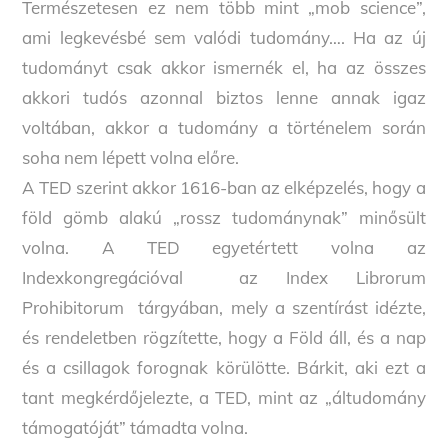
Természetesen ez nem több mint „mob science”,
ami legkevésbé sem valódi tudomány…. Ha az új
tudományt csak akkor ismernék el, ha az összes
akkori tudós azonnal biztos lenne annak igaz
voltában, akkor a tudomány a történelem során
soha nem lépett volna előre.
A TED szerint akkor 1616-ban az elképzelés, hogy a
föld gömb alakú „rossz tudománynak” minősült
volna. A TED egyetértett volna az
Indexkongregációval az Index Librorum
Prohibitorum tárgyában, mely a szentírást idézte,
és rendeletben rögzítette, hogy a Föld áll, és a nap
és a csillagok forognak körülötte. Bárkit, aki ezt a
tant megkérdőjelezte, a TED, mint az „áltudomány
támogatóját” támadta volna.