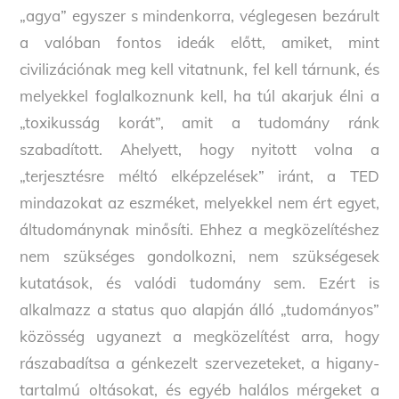
„agya” egyszer s mindenkorra, véglegesen bezárult
a valóban fontos ideák előtt, amiket, mint
civilizációnak meg kell vitatnunk, fel kell tárnunk, és
melyekkel foglalkoznunk kell, ha túl akarjuk élni a
„toxikusság korát”, amit a tudomány ránk
szabadított. Ahelyett, hogy nyitott volna a
„terjesztésre méltó elképzelések” iránt, a TED
mindazokat az eszméket, melyekkel nem ért egyet,
áltudománynak minősíti. Ehhez a megközelítéshez
nem szükséges gondolkozni, nem szükségesek
kutatások, és valódi tudomány sem. Ezért is
alkalmazz a status quo alapján álló „tudományos”
közösség ugyanezt a megközelítést arra, hogy
rászabadítsa a génkezelt szervezeteket, a higany-
tartalmú oltásokat, és egyéb halálos mérgeket a