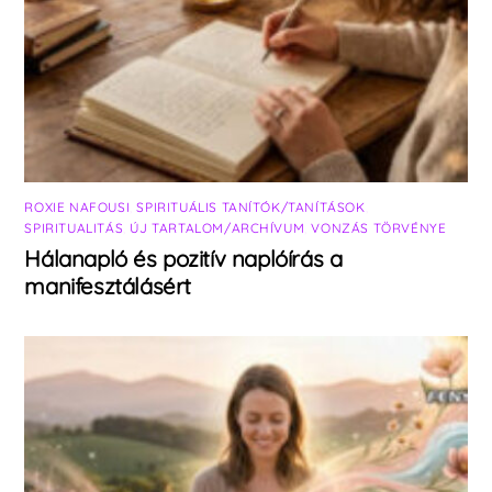
ROXIE NAFOUSI
,
SPIRITUÁLIS TANÍTÓK/TANÍTÁSOK
,
SPIRITUALITÁS
,
ÚJ TARTALOM/ARCHÍVUM
,
VONZÁS TÖRVÉNYE
Hálanapló és pozitív naplóírás a
manifesztálásért