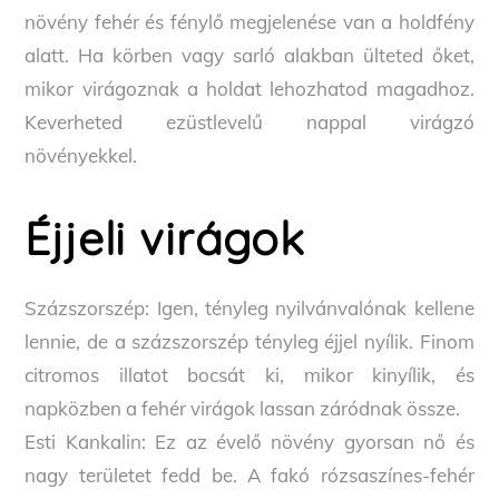
növény fehér és fénylő megjelenése van a holdfény
alatt. Ha körben vagy sarló alakban ülteted őket,
mikor virágoznak a holdat lehozhatod magadhoz.
Keverheted ezüstlevelű nappal virágzó
növényekkel.
Éjjeli virágok
Százszorszép: Igen, tényleg nyilvánvalónak kellene
lennie, de a százszorszép tényleg éjjel nyílik. Finom
citromos illatot bocsát ki, mikor kinyílik, és
napközben a fehér virágok lassan záródnak össze.
Esti Kankalin: Ez az évelő növény gyorsan nő és
nagy területet fedd be. A fakó rózsaszínes-fehér