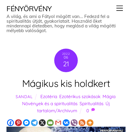
Skip
Men
FÉNYÖRVÉNY
to
A világ, és ami a Fátyol mögött van... Fedezd fel a
spiritualitás útját, gyakorlatait. Használd őket
content
mindennapi életedben, hogy meglásd a világ mögötti
mélyebb valóságot.
2022
06
21
Mágikus kis holdkert
Ezotéria
,
Ezotérikus szokások
,
Mágia
,
SANDAL
Növények és a spiritualitás
,
Spiritualitás
,
Új
tartalom/Archívum
0