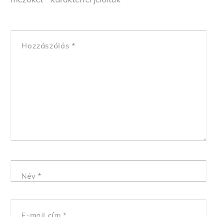
Hozzászólás
*
Név
*
E-mail cím
*