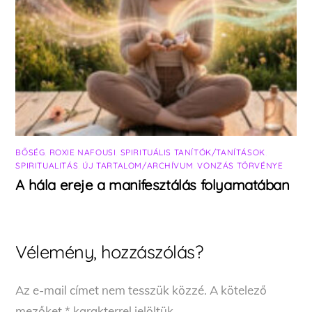
BŐSÉG
,
ROXIE NAFOUSI
,
SPIRITUÁLIS TANÍTÓK/TANÍTÁSOK
,
SPIRITUALITÁS
,
ÚJ TARTALOM/ARCHÍVUM
,
VONZÁS TÖRVÉNYE
A hála ereje a manifesztálás folyamatában
Vélemény, hozzászólás?
Az e-mail címet nem tesszük közzé.
A kötelező
mezőket
*
karakterrel jelöltük