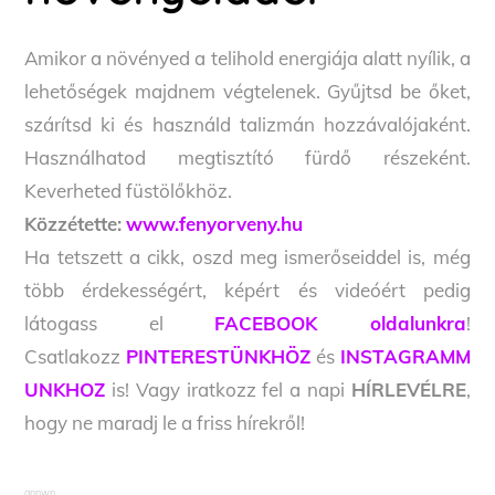
Amikor a növényed a telihold energiája alatt nyílik, a
lehetőségek majdnem végtelenek. Gyűjtsd be őket,
szárítsd ki és használd talizmán hozzávalójaként.
Használhatod megtisztító fürdő részeként.
Keverheted füstölőkhöz.
Közzétette:
www.fenyorveny.hu
Ha tetszett a cikk, oszd meg ismerőseiddel is, még
több érdekességért, képért és videóért pedig
látogass el
FACEBOOK oldalunkra
!
Csatlakozz
PINTERESTÜNKHÖZ
és
INSTAGRAMM
UNKHOZ
is! Vagy iratkozz fel a napi
HÍRLEVÉLRE
,
hogy ne maradj le a friss hírekről!
annwn