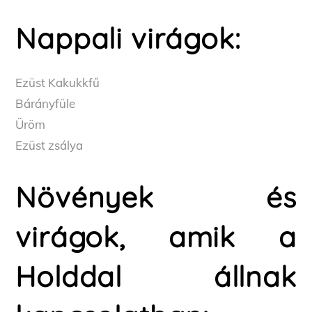
Nappali virágok:
Ezüst Kakukkfű
Bárányfüle
Üröm
Ezüst zsálya
Növények és
virágok, amik a
Holddal állnak