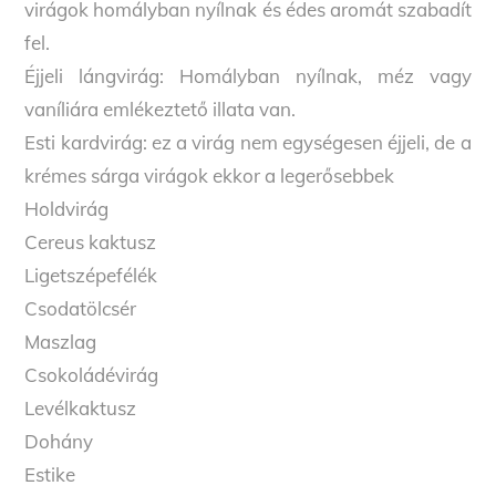
virágok homályban nyílnak és édes aromát szabadít
fel.
Éjjeli lángvirág: Homályban nyílnak, méz vagy
vaníliára emlékeztető illata van.
Esti kardvirág: ez a virág nem egységesen éjjeli, de a
krémes sárga virágok ekkor a legerősebbek
Holdvirág
Cereus kaktusz
Ligetszépefélék
Csodatölcsér
Maszlag
Csokoládévirág
Levélkaktusz
Dohány
Estike