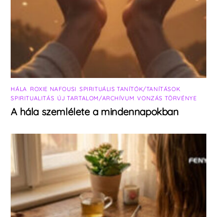
HÁLA
,
ROXIE NAFOUSI
,
SPIRITUÁLIS TANÍTÓK/TANÍTÁSOK
,
SPIRITUALITÁS
,
ÚJ TARTALOM/ARCHÍVUM
,
VONZÁS TÖRVÉNYE
A hála szemlélete a mindennapokban