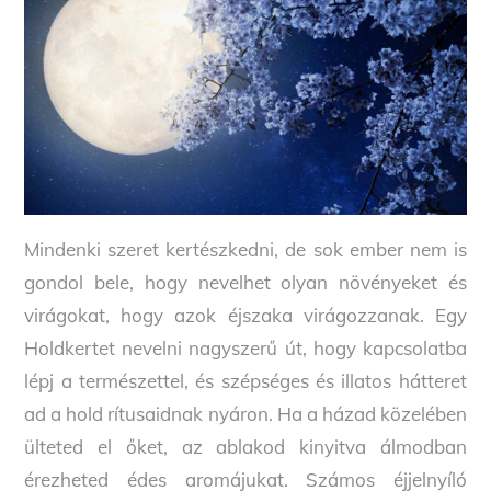
Mindenki szeret kertészkedni, de sok ember nem is
gondol bele, hogy nevelhet olyan növényeket és
virágokat, hogy azok éjszaka virágozzanak. Egy
Holdkertet nevelni nagyszerű út, hogy kapcsolatba
lépj a természettel, és szépséges és illatos hátteret
ad a hold rítusaidnak nyáron. Ha a házad közelében
ülteted el őket, az ablakod kinyitva álmodban
érezheted édes aromájukat. Számos éjjelnyíló