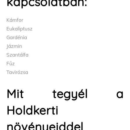
kapcsolatban:
Kámfor
Eukaliptusz
Gardénia
Jázmin
Szantálfa
Fűz
Tavirózsa
Mit tegyél a
Holdkerti
növényeiddel