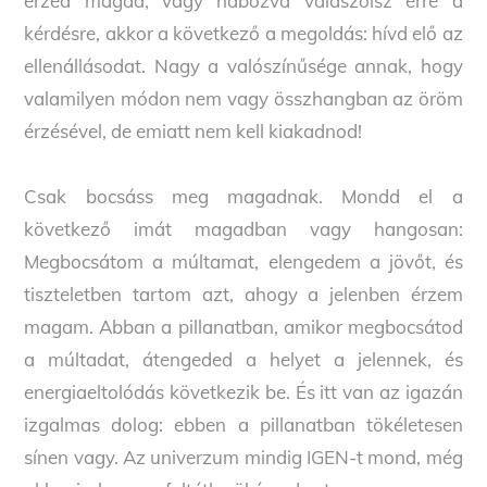
érzed magad, vagy habozva válaszolsz erre a
kérdésre, akkor a következő a megoldás: hívd elő az
ellenállásodat. Nagy a valószínűsége annak, hogy
valamilyen módon nem vagy összhangban az öröm
érzésével, de emiatt nem kell kiakadnod!
Csak bocsáss meg magadnak. Mondd el a
következő imát magadban vagy hangosan:
Megbocsátom a múltamat, elengedem a jövőt, és
tiszteletben tartom azt, ahogy a jelenben érzem
magam. Abban a pillanatban, amikor megbocsátod
a múltadat, átengeded a helyet a jelennek, és
energiaeltolódás következik be. És itt van az igazán
izgalmas dolog: ebben a pillanatban tökéletesen
sínen vagy. Az univerzum mindig IGEN-t mond, még