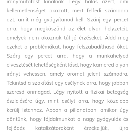
iránymutatást kínálnak. Légy hálás azért, ami
kellemetlenséget okozott, mert felfedi számodra
azt, amit még gyógyítanod kell. Szánj egy percet
arra, hogy megköszönd az élet olyan helyzeteit,
amelyek nem okoznak túl jó érzéseket. Áldd meg
ezeket a problémákat, hogy felszabadíthasd őket.
Szánj egy percet arra, hogy a munkahelyed
elvesztését lehetőségként lásd, hogy karriered olyan
irányt vehessen, amely örömöt jelent számodra.
Tekintsd a szakítást egy esélynek arra, hogy jobban
szeresd önmagad. Légy nyitott a fizikai betegség
észlelésére úgy, mint esélyt arra, hogy közelebb
kerülj Istenhez. Abban a pillanatban, amikor úgy
döntünk, hogy fájdalmunkat a nagy gyógyulás és
fejlődés katalizátoraként érzékeljük, újra