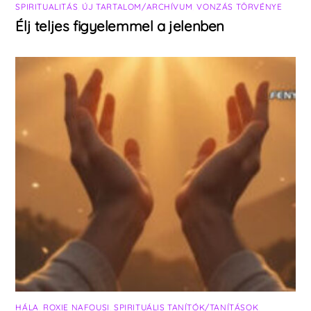
SPIRITUALITÁS
,
ÚJ TARTALOM/ARCHÍVUM
,
VONZÁS TÖRVÉNYE
Élj teljes figyelemmel a jelenben
HÁLA
,
ROXIE NAFOUSI
,
SPIRITUÁLIS TANÍTÓK/TANÍTÁSOK
,