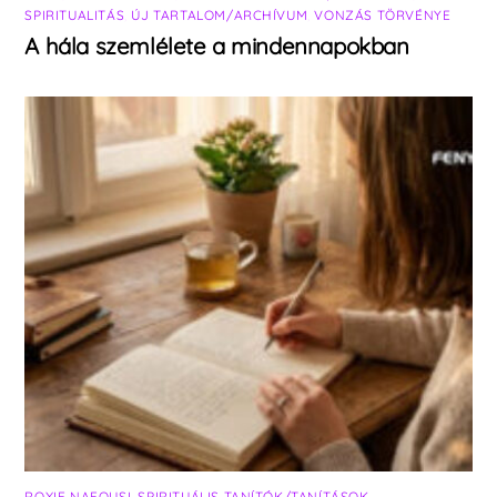
SPIRITUALITÁS
,
ÚJ TARTALOM/ARCHÍVUM
,
VONZÁS TÖRVÉNYE
A hála szemlélete a mindennapokban
ROXIE NAFOUSI
,
SPIRITUÁLIS TANÍTÓK/TANÍTÁSOK
,