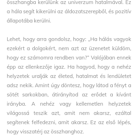
összhangba kerülünk az univerzum hatalmával. Ez
a hála segít kikerülni az áldozatszerepből, és pozitív
állapotába kerülni.
Lehet, hogy arra gondolsz, hogy: „Ha hálás vagyok
ezekért a dolgokért, nem azt az üzenetet küldöm,
hogy ez számomra rendben van?” Valójában ennek
épp az ellenkezője igaz. Ha hagyod, hogy a nehéz
helyzetek uralják az életed, hatalmat és lendületet
adsz nekik. Amint úgy döntesz, hogy látod a fényt a
sötét sarkokban, átirányítod az erődet a kívánt
irányba. A nehéz vagy kellemetlen helyzetek
világossá teszik azt, amit nem akarsz, ezáltal
segítenek felfedezni, amit akarsz. Ez az első lépés,
hogy visszatérj az összhanghoz.