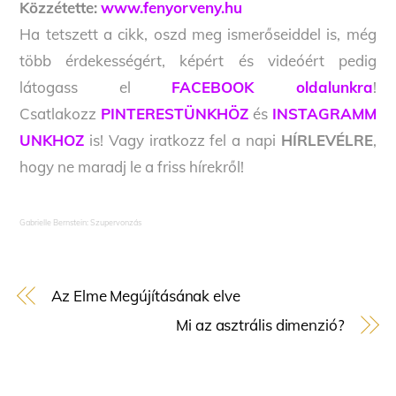
Közzétette:
www.fenyorveny.hu
Ha tetszett a cikk, oszd meg ismerőseiddel is, még
több érdekességért, képért és videóért pedig
látogass el
FACEBOOK oldalunkra
!
Csatlakozz
PINTERESTÜNKHÖZ
és
INSTAGRAMM
UNKHOZ
is! Vagy iratkozz fel a napi
HÍRLEVÉLRE
,
hogy ne maradj le a friss hírekről!
Gabrielle Bernstein: Szupervonzás
Az Elme Megújításának elve
Mi az asztrális dimenzió?