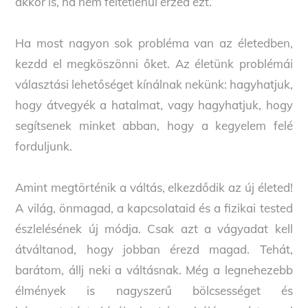
akkor is, ha nem feltétlenül érzed ezt.
Ha most nagyon sok probléma van az életedben,
kezdd el megköszönni őket. Az életünk problémái
választási lehetőséget kínálnak nekünk: hagyhatjuk,
hogy átvegyék a hatalmat, vagy hagyhatjuk, hogy
segítsenek minket abban, hogy a kegyelem felé
forduljunk.
Amint megtörténik a váltás, elkezdődik az új életed!
A világ, önmagad, a kapcsolataid és a fizikai tested
észlelésének új módja. Csak azt a vágyadat kell
átváltanod, hogy jobban érezd magad. Tehát,
barátom, állj neki a váltásnak. Még a legnehezebb
élmények is nagyszerű bölcsességet és