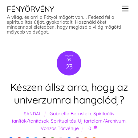
Skip
Men
FÉNYÖRVÉNY
to
A világ, és ami a Fátyol mögött van... Fedezd fel a
spiritualitás útját, gyakorlatait. Használd őket
content
mindennapi életedben, hogy meglásd a világ mögötti
mélyebb valóságot.
2022
09
23
Készen állsz arra, hogy az
univerzumra hangolódj?
Gabrielle Bernstein
,
Spirituális
SANDAL
tanítók/tanítások
,
Spiritualitás
,
Új tartalom/Archívum
,
Vonzás Törvénye
0