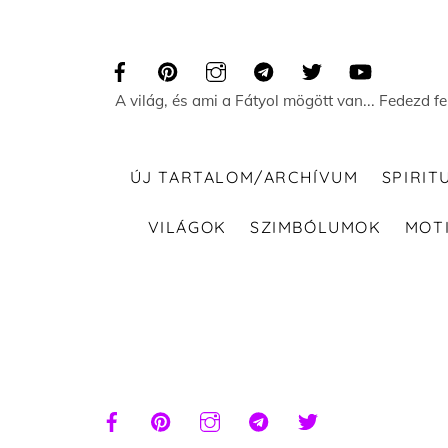
Skip
to
content
A világ, és ami a Fátyol mögött van... Fedezd f
ÚJ TARTALOM/ARCHÍVUM
SPIRIT
VILÁGOK
SZIMBÓLUMOK
MOT