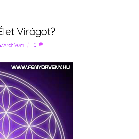
let Virágot?
om/Archívum
0