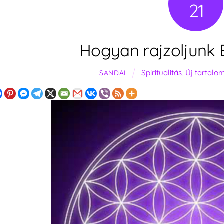
21
Hogyan rajzoljunk É
Spiritualitás
,
Új tartal
SANDAL