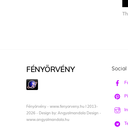
Th
FÉNYÖRVÉNY
Social
F
Pi
Fényörvény - www.fenyorveny.hu I 2013-
I
2026 - Design by: Angyalmandala Design -
www.angyalmandala.hu
T