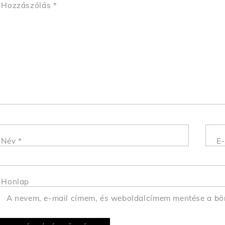
Hozzászólás
*
Név
*
E-
Honlap
A nevem, e-mail címem, és weboldalcímem mentése a b