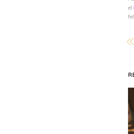
el
fe
R