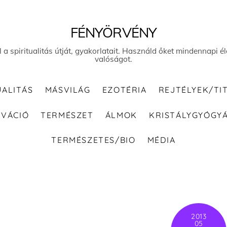
FÉNYÖRVÉNY
el a spiritualitás útját, gyakorlatait. Használd őket mindennapi
valóságot.
UALITÁS
MÁSVILÁG
EZOTÉRIA
REJTÉLYEK/TI
IVÁCIÓ
TERMÉSZET
ÁLMOK
KRISTÁLYGYÓGY
TERMÉSZETES/BIO
MÉDIA
2013
05