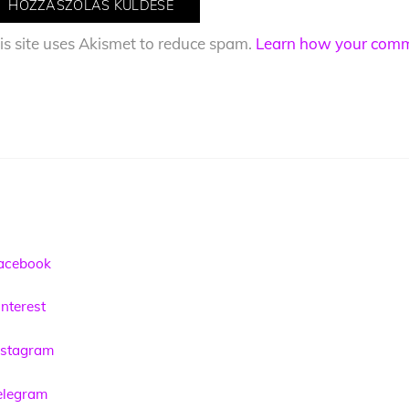
is site uses Akismet to reduce spam.
Learn how your comme
acebook
nterest
nstagram
elegram