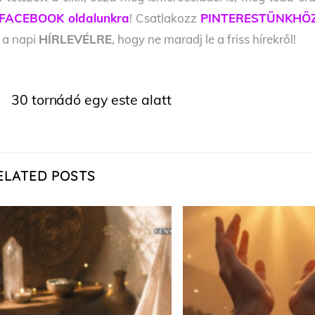
FACEBOOK oldalunkra
! Csatlakozz
PINTERESTÜNKHÖ
l a napi
HÍRLEVÉLRE
, hogy ne maradj le a friss hírekről!
30 tornádó egy este alatt
ELATED POSTS