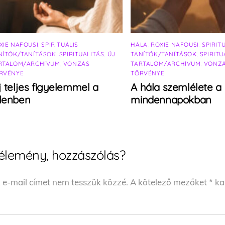
XIE NAFOUSI
,
SPIRITUÁLIS
HÁLA
,
ROXIE NAFOUSI
,
SPIRIT
NÍTÓK/TANÍTÁSOK
,
SPIRITUALITÁS
,
ÚJ
TANÍTÓK/TANÍTÁSOK
,
SPIRITU
RTALOM/ARCHÍVUM
,
VONZÁS
TARTALOM/ARCHÍVUM
,
VONZ
RVÉNYE
TÖRVÉNYE
j teljes figyelemmel a
A hála szemlélete a
elenben
mindennapokban
élemény, hozzászólás?
 e-mail címet nem tesszük közzé.
A kötelező mezőket
*
kar