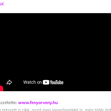
NK
zzétette:
www.fenyorveny.hu
 tetszett a cikk, oszd meg ismerőseiddel is, még több érd