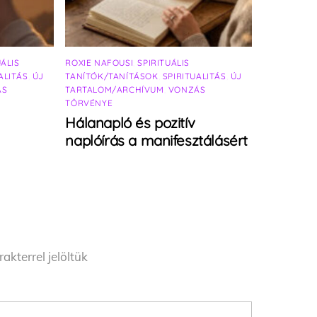
UÁLIS
ROXIE NAFOUSI
,
SPIRITUÁLIS
ALITÁS
,
ÚJ
TANÍTÓK/TANÍTÁSOK
,
SPIRITUALITÁS
,
ÚJ
ÁS
TARTALOM/ARCHÍVUM
,
VONZÁS
TÖRVÉNYE
Hálanapló és pozitív
naplóírás a manifesztálásért
akterrel jelöltük