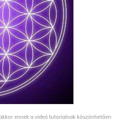
 akkor ennek a videó tutorialnak köszönhetően