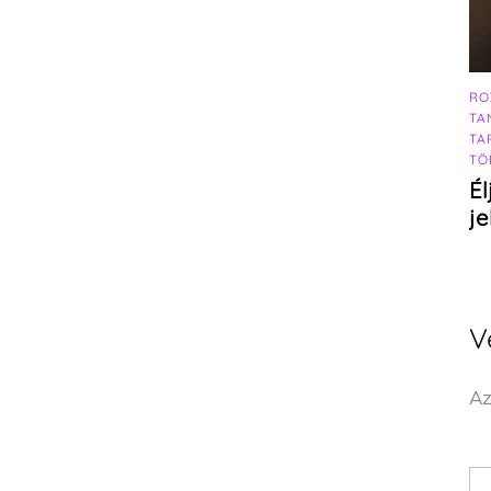
RO
TA
TA
TÖ
Él
j
V
Az