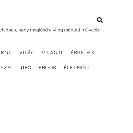
Search
 életedben, hogy meglásd a világ mögötti mélyebb
TKOK
VILÁG
VILÁG II.
ÉBREDÉS
ÁSZAT
UFO
EBOOK
ÉLETMÓD