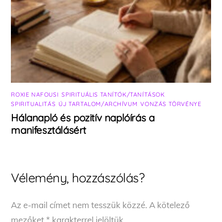
ROXIE NAFOUSI
,
SPIRITUÁLIS TANÍTÓK/TANÍTÁSOK
,
SPIRITUALITÁS
,
ÚJ TARTALOM/ARCHÍVUM
,
VONZÁS TÖRVÉNYE
Hálanapló és pozitív naplóírás a
manifesztálásért
Vélemény, hozzászólás?
Az e-mail címet nem tesszük közzé.
A kötelező
mezőket
*
karakterrel jelöltük