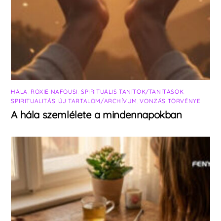
HÁLA
,
ROXIE NAFOUSI
,
SPIRITUÁLIS TANÍTÓK/TANÍTÁSOK
,
SPIRITUALITÁS
,
ÚJ TARTALOM/ARCHÍVUM
,
VONZÁS TÖRVÉNYE
A hála szemlélete a mindennapokban