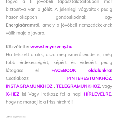
fogva a ti jövőbeli tapasztalataitokban már
biztosítva van a
Jólét
. A jelenlegi vágyaitok pedig
hasonlóképpen gondoskodnak egy
Energiaáramról
, amely a jövőbeli nemzedékeknek
válik majd a javára.
Közzétette:
www.fenyorveny.hu
Ha tetszett a cikk, oszd meg ismerőseiddel is, még
több érdekességért, képért és videóért pedig
látogass el
FACEBOOK oldalunkra
!
Csatlakozz
PINTERESTÜNKHÖZ,
INSTAGRAMUNKHOZ
,
TELEGRAMUNKHOZ
,
vagy
X-HEZ
is! Vagy iratkozz fel a napi
HÍRLEVÉLRE
,
hogy ne maradj le a friss hírekről!
Esther és Jerry Hicks