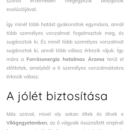
szoros értelmében megegyezik bolygótok
evolúciójával.
Így minél több hatást gyakoroltok egymásra, annál
több személyes vonzalmat fogalmaztok meg, és
sugároztok ki. És minél több személyes vonzalmat
sugároztok ki, annál több válasz érkezik rájuk. Így
mára a
Forrásenergia hatalmas Árama
terül el
előttetek, amelyből a ti személyes vonzalmaitokra
érkezik válasz.
A jólét biztosítása
Más szóval, mivel oly sokan éltek és élnek e
Világegyetemben
, az ő vágyaik összesített erejénél