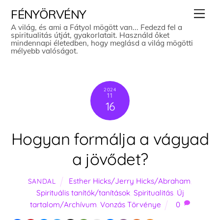
Skip
Men
FÉNYÖRVÉNY
to
A világ, és ami a Fátyol mögött van... Fedezd fel a
spiritualitás útját, gyakorlatait. Használd őket
content
mindennapi életedben, hogy meglásd a világ mögötti
mélyebb valóságot.
2024
11
16
Hogyan formálja a vágyad
a jövődet?
Esther Hicks/Jerry Hicks/Abraham
,
SANDAL
Spirituális tanítók/tanítások
,
Spiritualitás
,
Új
tartalom/Archívum
,
Vonzás Törvénye
0