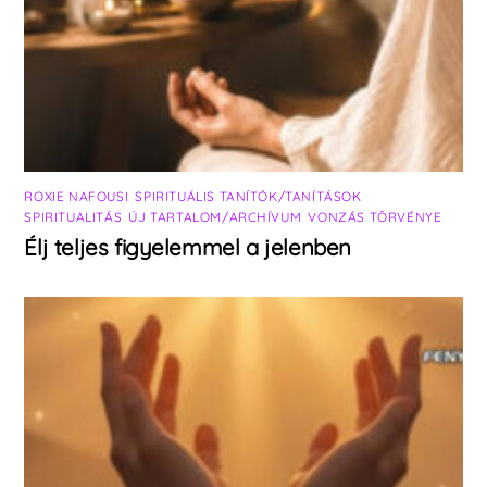
ROXIE NAFOUSI
,
SPIRITUÁLIS TANÍTÓK/TANÍTÁSOK
,
SPIRITUALITÁS
,
ÚJ TARTALOM/ARCHÍVUM
,
VONZÁS TÖRVÉNYE
Élj teljes figyelemmel a jelenben