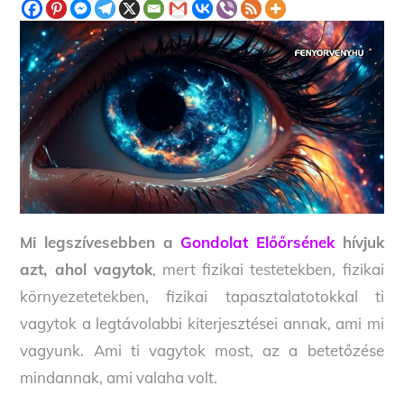
Mi legszívesebben a
Gondolat Előőrsének
hívjuk
azt, ahol vagytok
, mert fizikai testetekben, fizikai
környezetetekben, fizikai tapasztalatotokkal ti
vagytok a legtávolabbi kiterjesztései annak, ami mi
vagyunk. Ami ti vagytok most, az a betetőzése
mindannak, ami valaha volt.