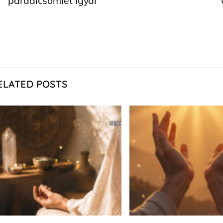
paradicsomlét igyál
ELATED POSTS