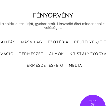
FÉNYÖRVÉNY
el a spiritualitás útját, gyakorlatait. Használd őket mindennapi
valóságot.
UALITÁS
MÁSVILÁG
EZOTÉRIA
REJTÉLYEK/TI
IVÁCIÓ
TERMÉSZET
ÁLMOK
KRISTÁLYGYÓGY
TERMÉSZETES/BIO
MÉDIA
2013
09