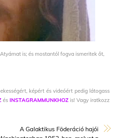
tyámat is; és mostantól fogva ismeritek őt,
ekességért, képért és videóért pedig látogass
Z
és
INSTAGRAMMUNKHOZ
is! Vagy iratkozz
A Galaktikus Föderáció hajói