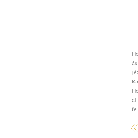
Ha
és
Jé
Kö
Ha
el
fe