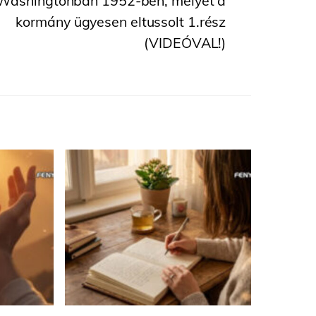
Washingtonban 1952-ben, melyet a
kormány ügyesen eltussolt 1.rész
(VIDEÓVAL!)