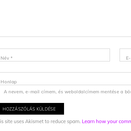
Név
*
E-
Honlap
A nevem, e-mail címem, és weboldalcímem mentése a b
is site uses Akismet to reduce spam.
Learn how your comme