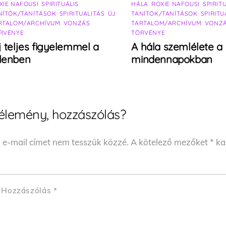
XIE NAFOUSI
,
SPIRITUÁLIS
HÁLA
,
ROXIE NAFOUSI
,
SPIRIT
NÍTÓK/TANÍTÁSOK
,
SPIRITUALITÁS
,
ÚJ
TANÍTÓK/TANÍTÁSOK
,
SPIRITU
RTALOM/ARCHÍVUM
,
VONZÁS
TARTALOM/ARCHÍVUM
,
VONZ
RVÉNYE
TÖRVÉNYE
j teljes figyelemmel a
A hála szemlélete a
elenben
mindennapokban
élemény, hozzászólás?
 e-mail címet nem tesszük közzé.
A kötelező mezőket
*
kar
Hozzászólás
*