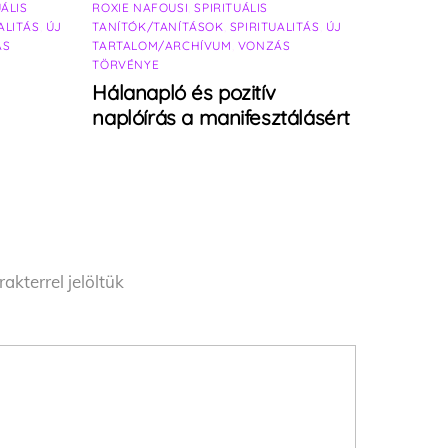
UÁLIS
ROXIE NAFOUSI
,
SPIRITUÁLIS
ALITÁS
,
ÚJ
TANÍTÓK/TANÍTÁSOK
,
SPIRITUALITÁS
,
ÚJ
ÁS
TARTALOM/ARCHÍVUM
,
VONZÁS
TÖRVÉNYE
Hálanapló és pozitív
naplóírás a manifesztálásért
akterrel jelöltük