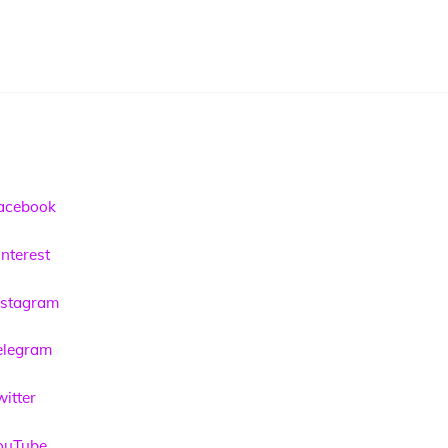
acebook
nterest
nstagram
elegram
itter
ouTube