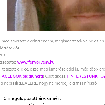
 megismertetek volna engem, megismertétek volna az én A
 láttátok őt.
zus
zzétette:
www.fenyorveny.hu
 tetszett a cikk, oszd meg ismerőseiddel is, még több érd
FACEBOOK oldalunkra
! Csatlakozz
PINTERESTÜNKHÖ
l a napi
HÍRLEVÉLRE
, hogy ne maradj le a friss hírekről!
5 megalapozott érv, amiért