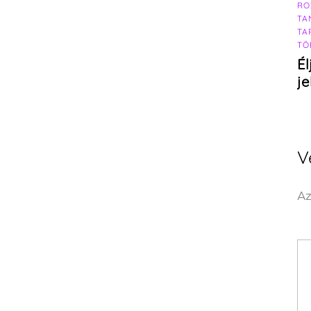
RO
TA
TA
TÖ
Él
j
V
Az