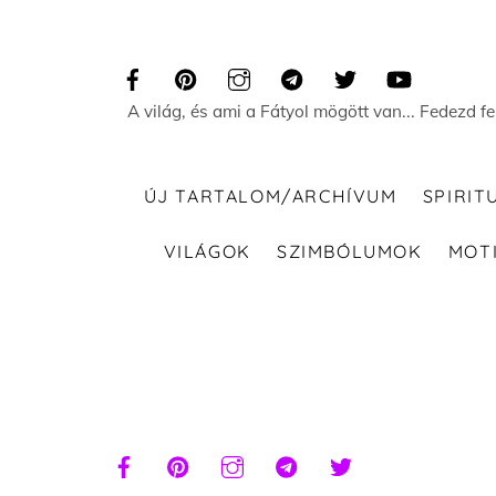
Skip
to
content
A világ, és ami a Fátyol mögött van... Fedezd f
ÚJ TARTALOM/ARCHÍVUM
SPIRIT
VILÁGOK
SZIMBÓLUMOK
MOT