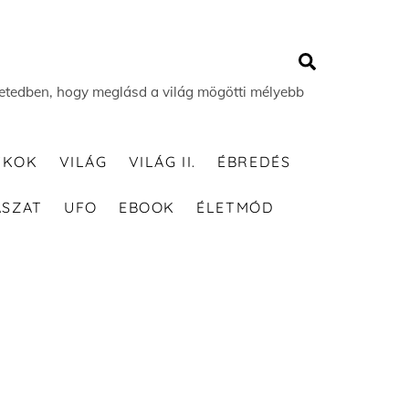
Search
 életedben, hogy meglásd a világ mögötti mélyebb
TKOK
VILÁG
VILÁG II.
ÉBREDÉS
ÁSZAT
UFO
EBOOK
ÉLETMÓD