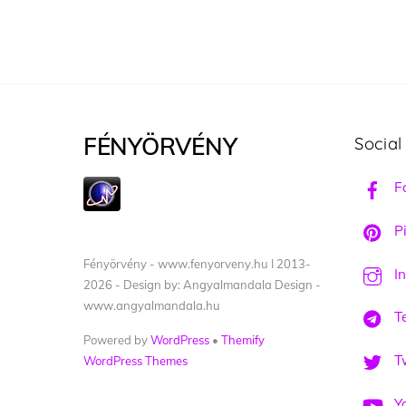
FÉNYÖRVÉNY
Social
F
Pi
Fényörvény - www.fenyorveny.hu I 2013-
I
2026 - Design by: Angyalmandala Design -
www.angyalmandala.hu
T
Powered by
WordPress
•
Themify
Tw
WordPress Themes
Y