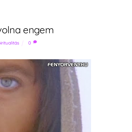
volna engem
iritualitás
0