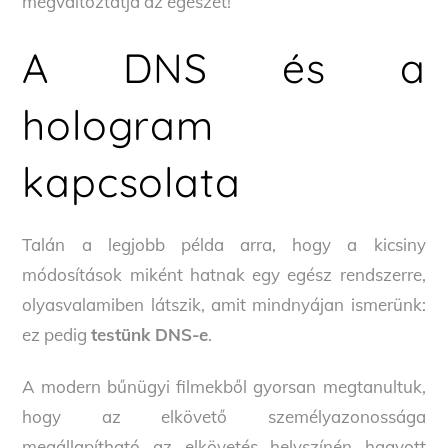
megváltoztatja az egészet!
A DNS és a
hologram
kapcsolata
Talán a legjobb példa arra, hogy a kicsiny
módosítások miként hatnak egy egész rendszerre,
olyasvalamiben látszik, amit mindnyájan ismerünk:
ez pedig
testünk DNS-e
.
A modern bűnügyi filmekből gyorsan megtanultuk,
hogy az elkövető személyazonossága
megállapítható az elkövetés helyszínén hagyott