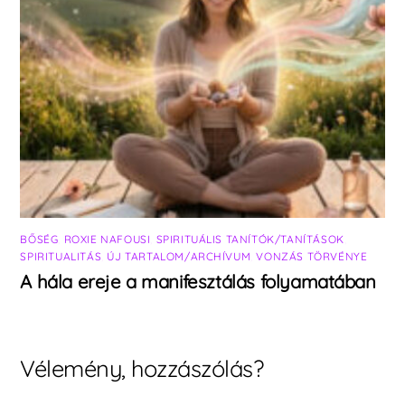
BŐSÉG
,
ROXIE NAFOUSI
,
SPIRITUÁLIS TANÍTÓK/TANÍTÁSOK
,
SPIRITUALITÁS
,
ÚJ TARTALOM/ARCHÍVUM
,
VONZÁS TÖRVÉNYE
A hála ereje a manifesztálás folyamatában
Vélemény, hozzászólás?