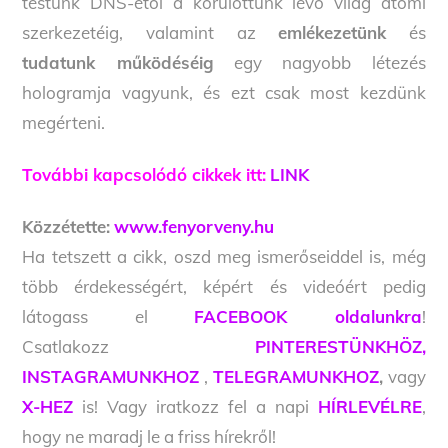
testünk DNS-étől a körülöttünk lévő világ atomi
szerkezetéig, valamint az
emlékezetünk
és
tudatunk működéséig
egy nagyobb létezés
hologramja vagyunk, és ezt csak most kezdünk
megérteni.
További kapcsolódó cikkek itt:
LINK
Közzétette:
www.fenyorveny.hu
Ha tetszett a cikk, oszd meg ismerőseiddel is, még
több érdekességért, képért és videóért pedig
látogass el
FACEBOOK oldalunkra
!
Csatlakozz
PINTERESTÜNKHÖZ,
INSTAGRAMUNKHOZ
,
TELEGRAMUNKHOZ
,
vagy
X-HEZ
is! Vagy iratkozz fel a napi
HÍRLEVÉLRE
,
hogy ne maradj le a friss hírekről!