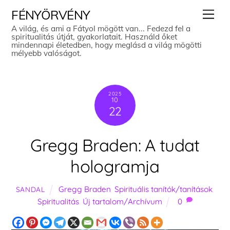
Skip
Men
FÉNYÖRVÉNY
to
A világ, és ami a Fátyol mögött van... Fedezd fel a
spiritualitás útját, gyakorlatait. Használd őket
content
mindennapi életedben, hogy meglásd a világ mögötti
mélyebb valóságot.
2025
10
22
Gregg Braden: A tudat
hologramja
Gregg Braden
,
Spirituális tanítók/tanítások
,
SANDAL
Spiritualitás
,
Új tartalom/Archívum
0