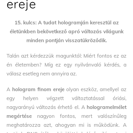
ereje
15. kulcs: A tudat hologramján keresztül az
életünkben bekövetkező apró változás világunk
minden pontján visszatükröződik.
Talán azt kérdezzük magunktól: Miért fontos ez az
én életemben? Míg ez egy nyilvánvaló kérdés, a
válasz esetleg nem annyira az.
A
hologram finom ereje
olyan eszköz, amellyel az
egy helyen végzett változtatással óriási,
nagyarányú változás érhető el. A
hologramelmélet
megértése
nagyon fontos, mert valószínűleg
meghatározza azt, ahogyan mi is működünk. A