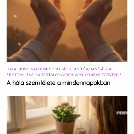
HÁLA
,
ROXIE NAFOUSI
,
SPIRITUÁLIS TANÍTÓK/TANÍTÁSOK
,
SPIRITUALITÁS
,
ÚJ TARTALOM/ARCHÍVUM
,
VONZÁS TÖRVÉNYE
A hála szemlélete a mindennapokban