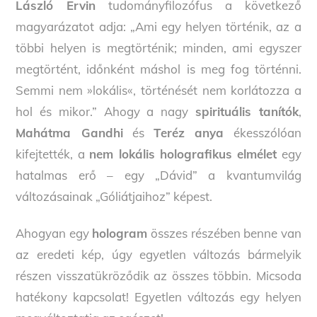
László Ervin
tudományfilozófus a következő
magyarázatot adja: „Ami egy helyen történik, az a
többi helyen is megtörténik; minden, ami egyszer
megtörtént, időnként máshol is meg fog történni.
Semmi nem »lokális«, történését nem korlátozza a
hol és mikor.” Ahogy a nagy
spirituális tanítók
,
Mahátma Gandhi
és
Teréz anya
ékesszólóan
kifejtették, a
nem lokális holografikus elmélet
egy
hatalmas erő – egy „Dávid” a kvantumvilág
változásainak „Góliátjaihoz” képest.
Ahogyan egy
hologram
összes részében benne van
az eredeti kép, úgy egyetlen változás bármelyik
részen visszatükröződik az összes többin. Micsoda
hatékony kapcsolat! Egyetlen változás egy helyen