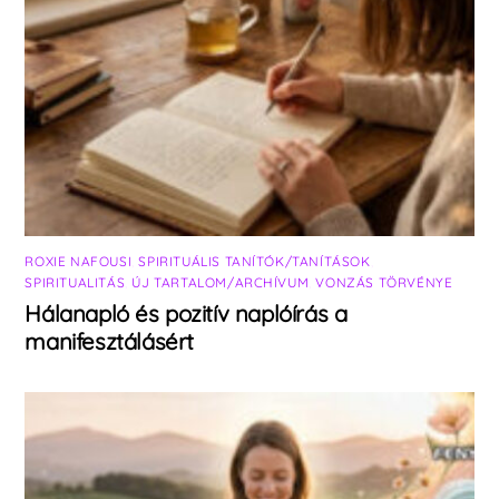
ROXIE NAFOUSI
,
SPIRITUÁLIS TANÍTÓK/TANÍTÁSOK
,
SPIRITUALITÁS
,
ÚJ TARTALOM/ARCHÍVUM
,
VONZÁS TÖRVÉNYE
Hálanapló és pozitív naplóírás a
manifesztálásért