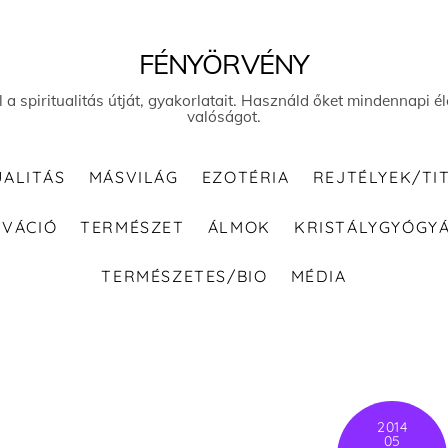
FÉNYÖRVÉNY
el a spiritualitás útját, gyakorlatait. Használd őket mindennapi
valóságot.
UALITÁS
MÁSVILÁG
EZOTÉRIA
REJTÉLYEK/TI
IVÁCIÓ
TERMÉSZET
ÁLMOK
KRISTÁLYGYÓGY
TERMÉSZETES/BIO
MÉDIA
2014
05