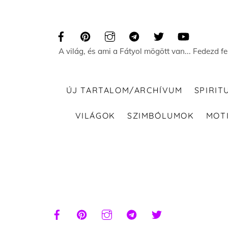
Skip
to
content
A világ, és ami a Fátyol mögött van... Fedezd f
ÚJ TARTALOM/ARCHÍVUM
SPIRIT
VILÁGOK
SZIMBÓLUMOK
MOT