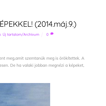
ÉPEKKEL! (2014.máj.9.)
k
,
Új tartalom/Archívum
0
elent meg,amit szemtanúk meg is örökítettek. A
esen. De ha valaki jobban megnézi a képeket,