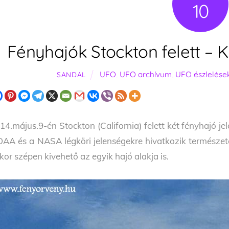
10
Fényhajók Stockton felett – K
UFO
,
UFO archívum
,
UFO észlelése
SANDAL
14.május.9-én Stockton (California) felett két fényhajó j
AA és a NASA légköri jelenségekre hivatkozik természet
kor szépen kivehető az egyik hajó alakja is.