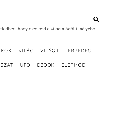
Search
 életedben, hogy meglásd a világ mögötti mélyebb
TKOK
VILÁG
VILÁG II.
ÉBREDÉS
ÁSZAT
UFO
EBOOK
ÉLETMÓD